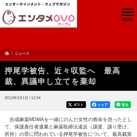
MENU
ニュース
押尾学被告、近々収監へ 最高
裁、異議申し立てを棄却
2012年3月1日 / 13:34
ポスト
シェア
送る
合成麻薬MDMAを一緒にのんだ女性の救命を怠ったとし
て、保護責任者遺棄と麻薬取締法違反（譲渡、譲り受け、
所持）の罪に問われている押尾学被告について、最高裁第