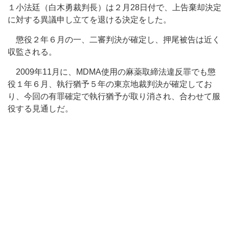
１小法廷（白木勇裁判長）は２月28日付で、上告棄却決定
に対する異議申し立てを退ける決定をした。
懲役２年６月の一、二審判決が確定し、押尾被告は近く
収監される。
2009年11月に、MDMA使用の麻薬取締法違反罪でも懲
役１年６月、執行猶予５年の東京地裁判決が確定してお
り、今回の有罪確定で執行猶予が取り消され、合わせて服
役する見通しだ。