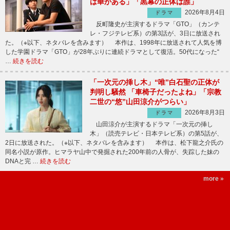
は華がある」「黒幕の正体は誰」
2026年8月4日
ドラマ
反町隆史が主演するドラマ「GTO」（カンテ
レ・フジテレビ系）の第3話が、3日に放送され
た。（※以下、ネタバレを含みます） 本作は、1998年に放送されて人気を博
した学園ドラマ「GTO」が28年ぶりに連続ドラマとして復活。50代になった“
…
続きを読む
「一次元の挿し木」“唯”白石聖の正体が
判明し騒然 「車椅子だったよね」「宗教
二世の“悠”山田涼介がつらい」
2026年8月3日
ドラマ
山田涼介が主演するドラマ「一次元の挿し
木」（読売テレビ・日本テレビ系）の第5話が、
2日に放送された。（※以下、ネタバレを含みます） 本作は、松下龍之介氏の
同名小説が原作。ヒマラヤ山中で発掘された200年前の人骨が、失踪した妹の
DNAと完 …
続きを読む
more »