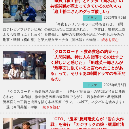
「磯貝（横山裕）とヒナタ（関水渚）の
共犯関係が深まってきているのがいい」
「縦山裕二さんのグッズ欲しい」
2026年8月6日
ドラマ
「今夜もシリアルキラーと待ち合わせ」（関
西テレビ／フジテレビ系）の第6話が5日に放送された。 本作は、警察の正義
よりも復讐（ふくしゅう）を優先し、秘密の共犯関係を結んだ一匹おおかみの
刑事・磯貝（横山裕）と第六感女子ヒナタ（関水渚）の物語 …
続きを読む
「クロスロード ～救命救急の約束～」
「人間関係、特に人を指導するのはすご
く難しいと感じた」「船越英一郎さんが
『刑事面に似ていると言われたことがあ
る』って、そりゃあ2時間ドラマの帝王だ
もの」
2026年8月6日
ドラマ
「クロスロード ～救命救急の約束～」（テレビ朝日系）の第5話が4日に放送
された。 本作は、救命救急医療の最前線でもがく、若き救命医・救急隊員・
警察官らの正義と成長を描く本格医療ドラマ。（※以下、ネタバレを含みます）
遥（今田美桜）や桐 …
続きを読む
「GTO」“鬼塚”反町隆史らが「告白大作
戦」を決行 「カジサックの娘・梶原叶渚