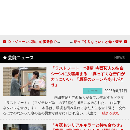
Ｄ・ジョーンズ氏、心臓発作で死去 元モンキーズのボーカル
神田沙也加アン・シャーリーに挑戦 「責任感を持ってやりなさい」と母・聖子
芸能ニュース
NEWS
「ラストノート」“澄晴”寺西拓人の告白
シーンに反響集まる 「真っすぐな告白が
カッコいい」「最高のシーンをありがと
う」
2026年8月7日
ドラマ
内田有紀と寺西拓人がダブル主演するドラマ
「ラストノート」（フジテレビ系）の第5話が、6日に放送された。（※以下、
ネタバレを含みます） 本作は、環境も積み重ねてきた人生も全く違う、交わ
るはずのなかった歳の差の男女が静かに引かれ合い、人生で …
続きを読む
「今夜もシリアルキラーと待ち合わせ」