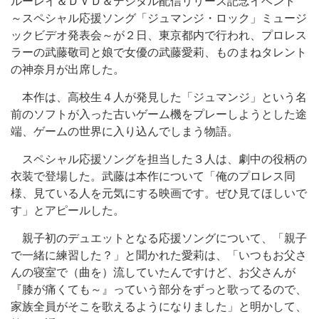
ルーレイ＆ＤＶＤ＆デジタル配信リリース記念イベント
～スペシャル応援ソング「ジュマンジ・ロック」ミュージ
ックビデオ発表会～が２日、東京都内で行われ、プロレス
ラーの武藤敬司と娘で女優の武藤愛莉、ものまねタレント
の神奈月が出席した。
本作は、高校生４人が発見した「ジュマンジ」という名
前のソフトが入った古いゲーム機をプレーしようとした途
端、ゲームの世界に入り込んでしまう物語。
スペシャル応援ソングを担当した３人は、劇中の役柄の
衣装で登場した。武藤は本作について「俺のプロレス同
様、見ている人を元気にする映画です。ぜひ見てほしいで
す」とアピールした。
親子初のデュエットとなる応援ソングについて、「親子
で一緒に練習した？」と聞かれた愛莉は、「いつもお父さ
んの寝室で（曲を）流していたんですけど、お父さんが
『膝が痛くても～』っていう部分をずっと歌ってるので、
家族全員がそこを歌えるようになりました」と明かして、