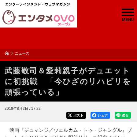
MENU
ニュース
武藤敬司＆愛莉親子がデュエット
に初挑戦 「今ひざのリハビリを
頑張っている」
2018年8月2日 / 17:22
ポスト
シェア
送る
映画『ジュマンジ／ウェルカム・トゥ・ジャングル』ブ