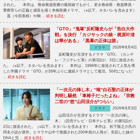
された。 本作は、救命救急医療の最前線でもがく、若き救命医・救急隊員・
警察官らの正義と成長を描く本格医療ドラマ。（※以下、ネタバレを含みます）
遥（今田美桜）や桐 …
続きを読む
「GTO」“鬼塚”反町隆史らが「告白大作
戦」を決行 「カジサックの娘・梶原叶渚
は華がある」「黒幕の正体は誰」
2026年8月4日
ドラマ
反町隆史が主演するドラマ「GTO」（カンテ
レ・フジテレビ系）の第3話が、3日に放送され
た。（※以下、ネタバレを含みます） 本作は、1998年に放送されて人気を博
した学園ドラマ「GTO」が28年ぶりに連続ドラマとして復活。50代になった“
…
続きを読む
「一次元の挿し木」“唯”白石聖の正体が
判明し騒然 「車椅子だったよね」「宗教
二世の“悠”山田涼介がつらい」
2026年8月3日
ドラマ
山田涼介が主演するドラマ「一次元の挿し
木」（読売テレビ・日本テレビ系）の第5話が、
2日に放送された。（※以下、ネタバレを含みます） 本作は、松下龍之介氏の
同名小説が原作。ヒマラヤ山中で発掘された200年前の人骨が、失踪した妹の
DNAと完 …
続きを読む