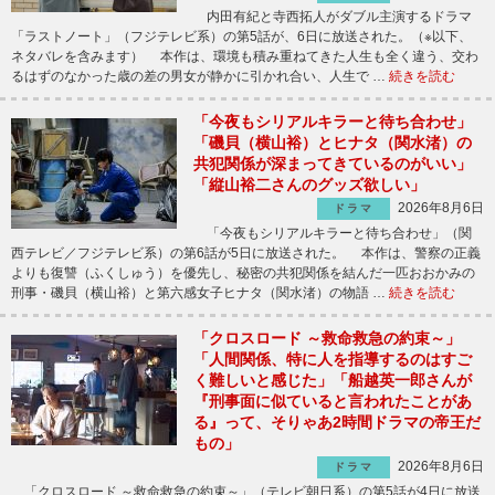
内田有紀と寺西拓人がダブル主演するドラマ
「ラストノート」（フジテレビ系）の第5話が、6日に放送された。（※以下、
ネタバレを含みます） 本作は、環境も積み重ねてきた人生も全く違う、交わ
るはずのなかった歳の差の男女が静かに引かれ合い、人生で …
続きを読む
「今夜もシリアルキラーと待ち合わせ」
「磯貝（横山裕）とヒナタ（関水渚）の
共犯関係が深まってきているのがいい」
「縦山裕二さんのグッズ欲しい」
2026年8月6日
ドラマ
「今夜もシリアルキラーと待ち合わせ」（関
西テレビ／フジテレビ系）の第6話が5日に放送された。 本作は、警察の正義
よりも復讐（ふくしゅう）を優先し、秘密の共犯関係を結んだ一匹おおかみの
刑事・磯貝（横山裕）と第六感女子ヒナタ（関水渚）の物語 …
続きを読む
「クロスロード ～救命救急の約束～」
「人間関係、特に人を指導するのはすご
く難しいと感じた」「船越英一郎さんが
『刑事面に似ていると言われたことがあ
る』って、そりゃあ2時間ドラマの帝王だ
もの」
2026年8月6日
ドラマ
「クロスロード ～救命救急の約束～」（テレビ朝日系）の第5話が4日に放送