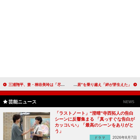
三浦翔平、妻・桐谷美玲は「尽くしてくれる」 結婚したばかりで「まだそんなに実感がない」
中川大志＆小関裕太、新ＣＭで映像初共演 “即興芝居”を乗り越え「絆が芽生えた」
芸能ニュース
NEWS
「ラストノート」“澄晴”寺西拓人の告白
シーンに反響集まる 「真っすぐな告白が
カッコいい」「最高のシーンをありがと
う」
2026年8月7日
ドラマ