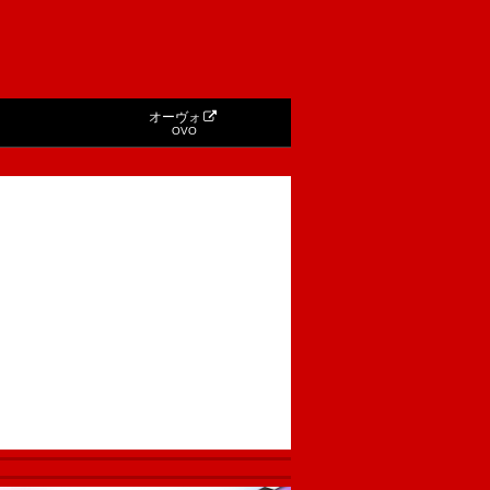
オーヴォ
OVO