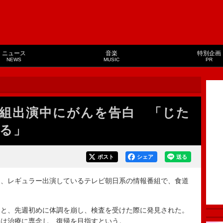
ニュース
音楽
特別企画
NEWS
MUSIC
PR
組出演中にがんを告白 「じた
る」
ポスト
シェア
送る
、レギュラー出演しているテレビ朝日系の情報番組で、食道
。
と、先週初めに体調を崩し、検査を受けた際に発見された。
後は治療に専念し、復帰を目指すという。