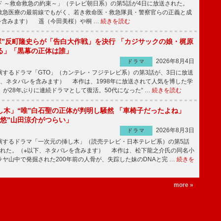
 ～救命救急の約束～」（テレビ朝日系）の第5話が4日に放送された。
急医療の最前線でもがく、若き救命医・救急隊員・警察官らの正義と成
を含みます） 遥（今田美桜）や桐 …
続きを読む
鬼塚”反町隆史らが「告白大作戦」を決行 「カジサックの娘・梶原
る」「黒幕の正体は誰」
2026年8月4日
ドラマ
するドラマ「GTO」（カンテレ・フジテレビ系）の第3話が、3日に放送
下、ネタバレを含みます） 本作は、1998年に放送されて人気を博した学
」が28年ぶりに連続ドラマとして復活。50代になった“ …
続きを読む
し木」“唯”白石聖の正体が判明し騒然 「車椅子だったよね」
“悠”山田涼介がつらい」
2026年8月3日
ドラマ
するドラマ「一次元の挿し木」（読売テレビ・日本テレビ系）の第5話
された。（※以下、ネタバレを含みます） 本作は、松下龍之介氏の同名小
ヤ山中で発掘された200年前の人骨が、失踪した妹のDNAと完 …
続きを
more »