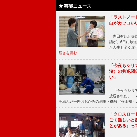
芸能ニュース
「ラストノー
白がカッコい
内田有紀と寺西
話が、6日に放
た人生も全く違
続きを読む
「今夜もシリ
渚）の共犯関
い」
「今夜もシリア
放送された。 
を結んだ一匹おおかみの刑事・磯貝（横山裕）
「クロスロー
ごく難しいと
とがある』っ