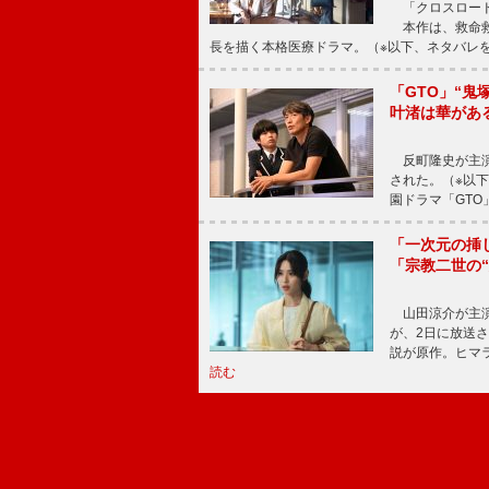
「クロスロード
本作は、救命救
長を描く本格医療ドラマ。（※以下、ネタバレ
「GTO」“
叶渚は華があ
反町隆史が主演
された。（※以
園ドラマ「GTO
「一次元の挿
「宗教二世の
山田涼介が主演
が、2日に放送
説が原作。ヒマラ
読む