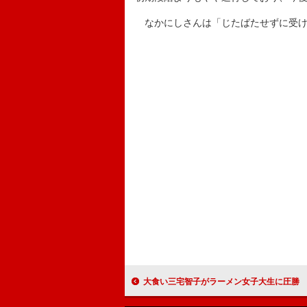
なかにしさんは「じたばたせずに受け
大食い三宅智子がラーメン女子大生に圧勝 ラーメン５杯とギョーザ50個