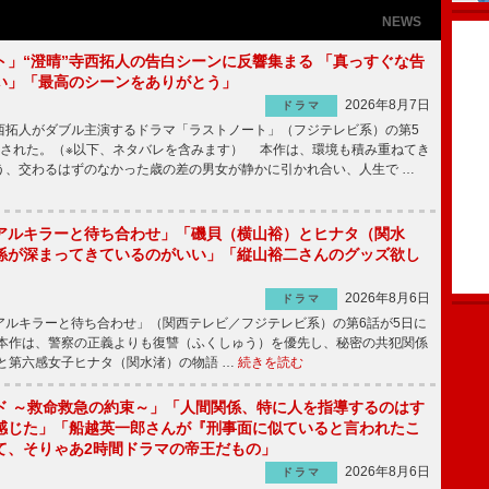
NEWS
ト」“澄晴”寺西拓人の告白シーンに反響集まる 「真っすぐな告
い」「最高のシーンをありがとう」
2026年8月7日
ドラマ
拓人がダブル主演するドラマ「ラストノート」（フジテレビ系）の第5
送された。（※以下、ネタバレを含みます） 本作は、環境も積み重ねてき
う、交わるはずのなかった歳の差の男女が静かに引かれ合い、人生で …
アルキラーと待ち合わせ」「磯貝（横山裕）とヒナタ（関水
係が深まってきているのがいい」「縦山裕二さんのグッズ欲し
2026年8月6日
ドラマ
ルキラーと待ち合わせ」（関西テレビ／フジテレビ系）の第6話が5日に
本作は、警察の正義よりも復讐（ふくしゅう）を優先し、秘密の共犯関係
と第六感女子ヒナタ（関水渚）の物語 …
続きを読む
ド ～救命救急の約束～」「人間関係、特に人を指導するのはす
感じた」「船越英一郎さんが『刑事面に似ていると言われたこ
て、そりゃあ2時間ドラマの帝王だもの」
2026年8月6日
ドラマ