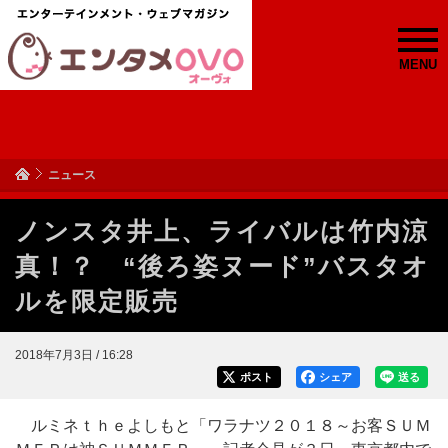
MENU
ニュース
ノンスタ井上、ライバルは竹内涼
真！？ “後ろ姿ヌード”バスタオ
ルを限定販売
2018年7月3日 / 16:28
ポスト
シェア
送る
ルミネｔｈｅよしもと「ワラナツ２０１８～お客ＳＵＭ