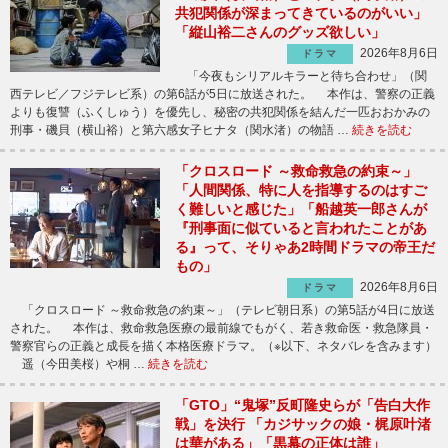
共犯関係が深まってきているのがいい」
「縦山裕二さんのグッズ欲しい」
2026年8月6日
ドラマ
「今夜もシリアルキラーと待ち合わせ」（関
西テレビ／フジテレビ系）の第6話が5日に放送された。 本作は、警察の正義
よりも復讐（ふくしゅう）を優先し、秘密の共犯関係を結んだ一匹おおかみの
刑事・磯貝（横山裕）と第六感女子ヒナタ（関水渚）の物語 …
続きを読む
「クロスロード ～救命救急の約束～」
「人間関係、特に人を指導するのはすご
く難しいと感じた」「船越英一郎さんが
『刑事面に似ていると言われたことがあ
る』って、そりゃあ2時間ドラマの帝王だ
もの」
2026年8月6日
ドラマ
「クロスロード ～救命救急の約束～」（テレビ朝日系）の第5話が4日に放送
された。 本作は、救命救急医療の最前線でもがく、若き救命医・救急隊員・
警察官らの正義と成長を描く本格医療ドラマ。（※以下、ネタバレを含みます）
遥（今田美桜）や桐 …
続きを読む
「GTO」“鬼塚”反町隆史らが「告白大作
戦」を決行 「カジサックの娘・梶原叶渚
は華がある」「黒幕の正体は誰」