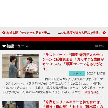
杉浦太陽「サッカーを見ると妻のつわりが吹き飛ぶ」 スザンヌ「子どもは寝ているけど応援します」
松田龍平、野田洋次郎宅でサッカー観戦 野田「こんなに温度が違う人呼んで失敗」
芸能ニュース
NEWS
「ラストノート」“澄晴”寺西拓人の告白
シーンに反響集まる 「真っすぐな告白が
カッコいい」「最高のシーンをありがと
う」
2026年8月7日
ドラマ
内田有紀と寺西拓人がダブル主演するドラマ
「ラストノート」（フジテレビ系）の第5話が、6日に放送された。（※以下、
ネタバレを含みます） 本作は、環境も積み重ねてきた人生も全く違う、交わ
るはずのなかった歳の差の男女が静かに引かれ合い、人生で …
続きを読む
「今夜もシリアルキラーと待ち合わせ」
「磯貝（横山裕）とヒナタ（関水渚）の