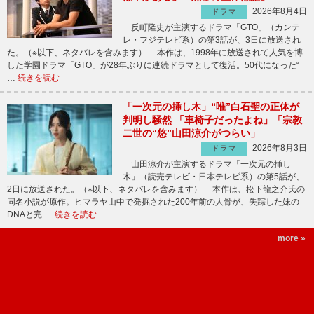
2026年8月4日
ドラマ
反町隆史が主演するドラマ「GTO」（カンテ
レ・フジテレビ系）の第3話が、3日に放送され
た。（※以下、ネタバレを含みます） 本作は、1998年に放送されて人気を博
した学園ドラマ「GTO」が28年ぶりに連続ドラマとして復活。50代になった“
…
続きを読む
「一次元の挿し木」“唯”白石聖の正体が
判明し騒然 「車椅子だったよね」「宗教
二世の“悠”山田涼介がつらい」
2026年8月3日
ドラマ
山田涼介が主演するドラマ「一次元の挿し
木」（読売テレビ・日本テレビ系）の第5話が、
2日に放送された。（※以下、ネタバレを含みます） 本作は、松下龍之介氏の
同名小説が原作。ヒマラヤ山中で発掘された200年前の人骨が、失踪した妹の
DNAと完 …
続きを読む
more »