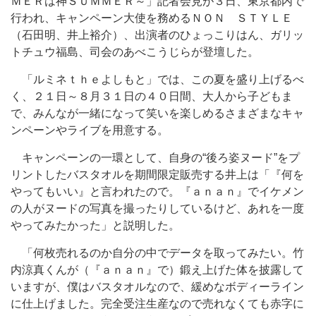
ＭＥＲは神ＳＵＭＭＥＲ～」記者会見が３日、東京都内で
行われ、キャンペーン大使を務めるＮＯＮ ＳＴＹＬＥ
（石田明、井上裕介）、出演者のひょっこりはん、ガリッ
トチュウ福島、司会のあべこうじらが登壇した。
「ルミネｔｈｅよしもと」では、この夏を盛り上げるべ
く、２１日～８月３１日の４０日間、大人から子どもま
で、みんなが一緒になって笑いを楽しめるさまざまなキャ
ンペーンやライブを用意する。
キャンペーンの一環として、自身の“後ろ姿ヌード”をプ
リントしたバスタオルを期間限定販売する井上は「『何を
やってもいい』と言われたので。『ａｎａｎ』でイケメン
の人がヌードの写真を撮ったりしているけど、あれを一度
やってみたかった」と説明した。
「何枚売れるのか自分の中でデータを取ってみたい。竹
内涼真くんが（『ａｎａｎ』で）鍛え上げた体を披露して
いますが、僕はバスタオルなので、緩めなボディーライン
に仕上げました。完全受注生産なので売れなくても赤字に