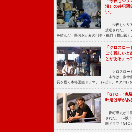
「今夜もシリ
渚）の共犯関
い」
「今夜もシリア
放送された。 
を結んだ一匹おおかみの刑事・磯貝（横山裕）
「クロスロー
ごく難しいと
とがある』っ
「クロスロード
本作は、救命救
長を描く本格医療ドラマ。（※以下、ネタバレ
「GTO」“
叶渚は華があ
反町隆史が主演
された。（※以
園ドラマ「GTO