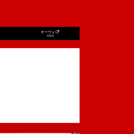
オーヴォ
OVO