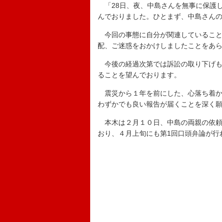
「28日、夜、中島さんを無事に保護
んでおりました。ひとまず、中島さん
今回の事態に自分が関連していること
配、ご迷惑をおかけしましたことをあ
今後の経過次第では訴訟の取り下げも
ることを望んでおります。
震災から１年を前にした、心落ち着か
わずかでも良い報告が届くことを深く
本木は２月１０日、中島の両親の依頼
おり、４月上旬にも第1回口頭弁論が行