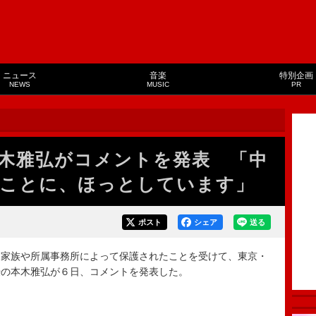
ニュース
音楽
特別企画
NEWS
MUSIC
PR
本木雅弘がコメントを発表 「中
ことに、ほっとしています」
ポスト
シェア
送る
家族や所属事務所によって保護されたことを受けて、東京・
優の本木雅弘が６日、コメントを発表した。