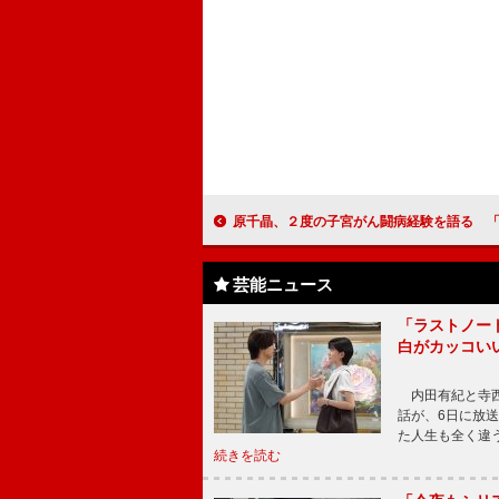
原千晶、２度の子宮がん闘病経験を語る 「しかるべき年齢にきちんと検
芸能ニュース
「ラストノー
白がカッコい
内田有紀と寺西
話が、6日に放
た人生も全く違
続きを読む