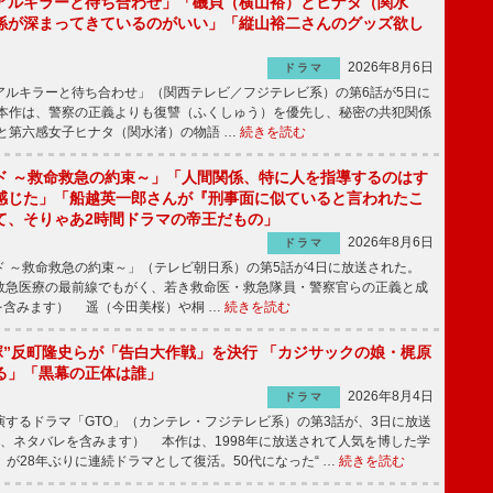
アルキラーと待ち合わせ」「磯貝（横山裕）とヒナタ（関水
係が深まってきているのがいい」「縦山裕二さんのグッズ欲し
2026年8月6日
ドラマ
ルキラーと待ち合わせ」（関西テレビ／フジテレビ系）の第6話が5日に
本作は、警察の正義よりも復讐（ふくしゅう）を優先し、秘密の共犯関係
と第六感女子ヒナタ（関水渚）の物語 …
続きを読む
ド ～救命救急の約束～」「人間関係、特に人を指導するのはす
感じた」「船越英一郎さんが『刑事面に似ていると言われたこ
て、そりゃあ2時間ドラマの帝王だもの」
2026年8月6日
ドラマ
 ～救命救急の約束～」（テレビ朝日系）の第5話が4日に放送された。
急医療の最前線でもがく、若き救命医・救急隊員・警察官らの正義と成
を含みます） 遥（今田美桜）や桐 …
続きを読む
鬼塚”反町隆史らが「告白大作戦」を決行 「カジサックの娘・梶原
る」「黒幕の正体は誰」
2026年8月4日
ドラマ
するドラマ「GTO」（カンテレ・フジテレビ系）の第3話が、3日に放送
下、ネタバレを含みます） 本作は、1998年に放送されて人気を博した学
」が28年ぶりに連続ドラマとして復活。50代になった“ …
続きを読む