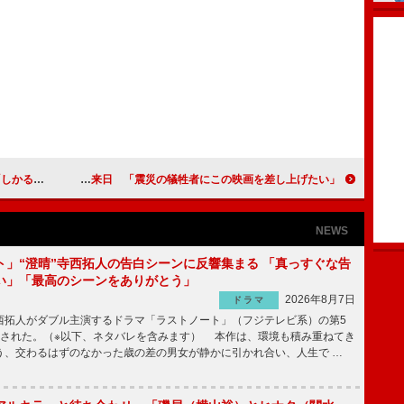
診を受けて」
アカデミー賞受賞のメリル・ストリープが来日 「震災の犠牲者にこの映画を差し上げたい」
NEWS
ト」“澄晴”寺西拓人の告白シーンに反響集まる 「真っすぐな告
い」「最高のシーンをありがとう」
2026年8月7日
ドラマ
拓人がダブル主演するドラマ「ラストノート」（フジテレビ系）の第5
送された。（※以下、ネタバレを含みます） 本作は、環境も積み重ねてき
う、交わるはずのなかった歳の差の男女が静かに引かれ合い、人生で …