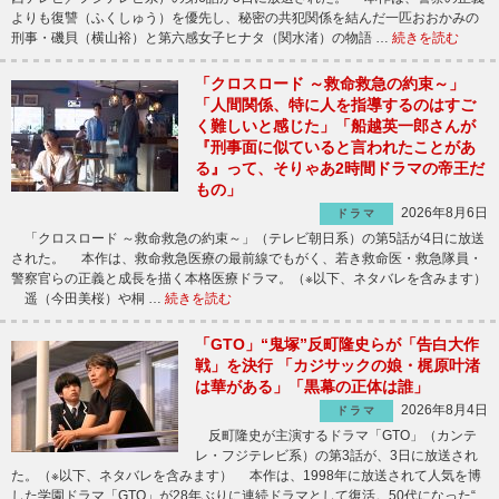
よりも復讐（ふくしゅう）を優先し、秘密の共犯関係を結んだ一匹おおかみの
刑事・磯貝（横山裕）と第六感女子ヒナタ（関水渚）の物語 …
続きを読む
「クロスロード ～救命救急の約束～」
「人間関係、特に人を指導するのはすご
く難しいと感じた」「船越英一郎さんが
『刑事面に似ていると言われたことがあ
る』って、そりゃあ2時間ドラマの帝王だ
もの」
2026年8月6日
ドラマ
「クロスロード ～救命救急の約束～」（テレビ朝日系）の第5話が4日に放送
された。 本作は、救命救急医療の最前線でもがく、若き救命医・救急隊員・
警察官らの正義と成長を描く本格医療ドラマ。（※以下、ネタバレを含みます）
遥（今田美桜）や桐 …
続きを読む
「GTO」“鬼塚”反町隆史らが「告白大作
戦」を決行 「カジサックの娘・梶原叶渚
は華がある」「黒幕の正体は誰」
2026年8月4日
ドラマ
反町隆史が主演するドラマ「GTO」（カンテ
レ・フジテレビ系）の第3話が、3日に放送され
た。（※以下、ネタバレを含みます） 本作は、1998年に放送されて人気を博
した学園ドラマ「GTO」が28年ぶりに連続ドラマとして復活。50代になった“