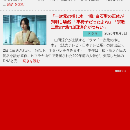
…
続きを読む
「一次元の挿し木」“唯”白石聖の正体が
判明し騒然 「車椅子だったよね」「宗教
二世の“悠”山田涼介がつらい」
2026年8月3日
ドラマ
山田涼介が主演するドラマ「一次元の挿し
木」（読売テレビ・日本テレビ系）の第5話が、
2日に放送された。（※以下、ネタバレを含みます） 本作は、松下龍之介氏の
同名小説が原作。ヒマラヤ山中で発掘された200年前の人骨が、失踪した妹の
DNAと完 …
続きを読む
more »