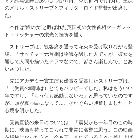
ミア試写会舞台あいさつが６日、東京都内で行われ、主演
のメリル・ストリープとフィリダ・ロイド監督が出席し
た。
本作は“鉄の女”と呼ばれた英国初の女性首相マーガレッ
ト・サッチャーの栄光と挫折を描く。
ストリープは、観客席を通って花束を受け取りながら登
場。「サッチャー元首相は物議を醸した人ですが、彼女を
通して人間を描いたドラマなので、皆さん楽しんで」とあ
いさつした。
先にアカデミー賞主演女優賞を受賞したストリープは、
「（受賞の瞬間は）とてもハッピーでした。私はもういい
年ですし、『もう何も感動しないわ』と思っていたのです
が、頭が真っ白になって…。それぐらい興奮しました」と
心境を明かした。
受賞直後の来日については、「震災から一年目のこの時
期に、映画を持ってこられて非常に名誉に思う。この映画
を犠牲になった方々、今も苦しまれている方々に差し上げ