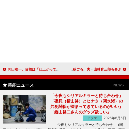
岡田准一、目標は「仕上がっているおじさん」 「Ｖ６では木琴担当だった」と冗談も
安倍なつみ「第二子を授かりました」と発表 出産予定は秋ごろ、夫・山崎育三郎も喜ぶ
芸能ニュース
NEWS
「今夜もシリアルキラーと待ち合わせ」
「磯貝（横山裕）とヒナタ（関水渚）の
共犯関係が深まってきているのがいい」
「縦山裕二さんのグッズ欲しい」
2026年8月6日
ドラマ
「今夜もシリアルキラーと待ち合わせ」（関