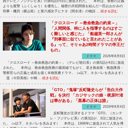
西テレビ／フジテレビ系）の第6話が5日に放送された。 本作は、警察の正義
よりも復讐（ふくしゅう）を優先し、秘密の共犯関係を結んだ一匹おおかみの
刑事・磯貝（横山裕）と第六感女子ヒナタ（関水渚）の物語 …
続きを読む
「クロスロード ～救命救急の約束～」
「人間関係、特に人を指導するのはすご
く難しいと感じた」「船越英一郎さんが
『刑事面に似ていると言われたことがあ
る』って、そりゃあ2時間ドラマの帝王だ
もの」
2026年8月6日
ドラマ
「クロスロード ～救命救急の約束～」（テレビ朝日系）の第5話が4日に放送
された。 本作は、救命救急医療の最前線でもがく、若き救命医・救急隊員・
警察官らの正義と成長を描く本格医療ドラマ。（※以下、ネタバレを含みます）
遥（今田美桜）や桐 …
続きを読む
「GTO」“鬼塚”反町隆史らが「告白大作
戦」を決行 「カジサックの娘・梶原叶渚
は華がある」「黒幕の正体は誰」
2026年8月4日
ドラマ
反町隆史が主演するドラマ「GTO」（カンテ
レ・フジテレビ系）の第3話が、3日に放送され
た。（※以下、ネタバレを含みます） 本作は、1998年に放送されて人気を博