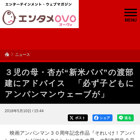
MENU
ニュース
３児の母・杏が“新米パパ”の渡部
建にアドバイス 「必ず子どもに
アンパンマンウェーブが」
2018年5月10日 / 15:44
ポスト
シェア
送る
映画アンパンマン３０周年記念作品『それいけ！アンパ