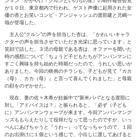
ンマン かがやけ！クルンといのちの星』の制作報告会見
が１０日、東京都内で行われ、ゲスト声優に起用された女
優の杏とお笑いコンビ・アンジャッシュの渡部建と児嶋一
哉が登場した。
主人公“クルン”の声を担当した杏は、「かわいいキャラ
クターの声を担当させていただき光栄に思っています」と
笑顔で話した。３児の母親である杏は、オファーを聞いた
時の感想について「ちょうど子どもたちがアンパンマンに
すごく興味を持ち始めた時期だったので、うれしい思いが
ありました。今回の映画のチラシも、子どもが見て『カカ
（母）、カカ（母）』と言って喜んでくれました」と母親
の顔をのぞかせた。
現在、妻の佐々木希が妊娠中で“新米パパ”となる渡部に
対し「アドバイスは？」と振られると、「必ず（子ども
に）アンパンマンウェーブが来ます。今回アンパンマング
ッズももらえたりして役得だなって思ったのですが、いっ
ぺんにあげちゃうと『うわ～』ってなっちゃうので、１回
のお出掛けに１個という感じで、小出しに渡してあげると