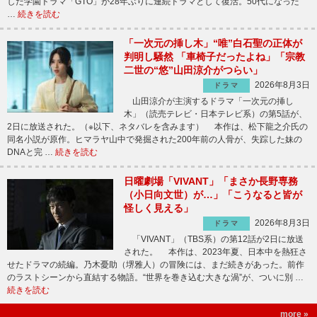
した学園ドラマ「GTO」が28年ぶりに連続ドラマとして復活。50代になった“
…
続きを読む
「一次元の挿し木」“唯”白石聖の正体が
判明し騒然 「車椅子だったよね」「宗教
二世の“悠”山田涼介がつらい」
2026年8月3日
ドラマ
山田涼介が主演するドラマ「一次元の挿し
木」（読売テレビ・日本テレビ系）の第5話が、
2日に放送された。（※以下、ネタバレを含みます） 本作は、松下龍之介氏の
同名小説が原作。ヒマラヤ山中で発掘された200年前の人骨が、失踪した妹の
DNAと完 …
続きを読む
日曜劇場「VIVANT」「まさか長野専務
（小日向文世）が…」「こうなると皆が
怪しく見える」
2026年8月3日
ドラマ
「VIVANT」（TBS系）の第12話が2日に放送
された。 本作は、2023年夏、日本中を熱狂さ
せたドラマの続編。乃木憂助（堺雅人）の冒険には、まだ続きがあった。前作
のラストシーンから直結する物語。“世界を巻き込む大きな渦”が、ついに別 …
続きを読む
more »