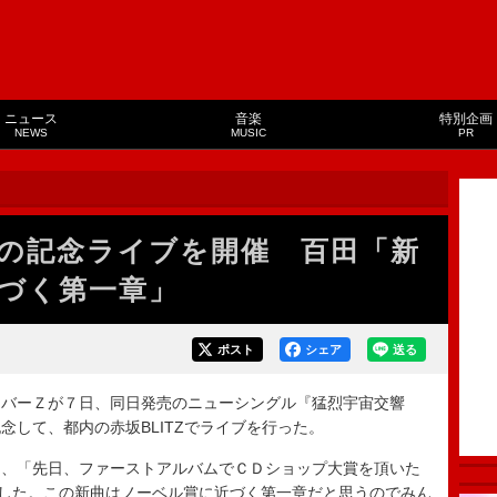
ニュース
音楽
特別企画
NEWS
MUSIC
PR
の記念ライブを開催 百田「新
づく第一章」
ポスト
シェア
送る
バーＺが７日、同日発売のニューシングル『猛烈宇宙交響
念して、都内の赤坂BLITZでライブを行った。
、「先日、ファーストアルバムでＣＤショップ大賞を頂いた
ました。この新曲はノーベル賞に近づく第一章だと思うのでみん