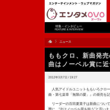
特集・インタビュー
FEATURE & INTERVIEW
ニュース
ももクロ、新曲発売
曲はノーベル賞に近
2012年3月7日 / 19:27
人気アイドルユニットももいろクロー
曲・第七楽章「無限の愛」』の発売を記
リーダーの百田夏菜子は新曲について
際に、“次はノーベル賞を狙う”と言い