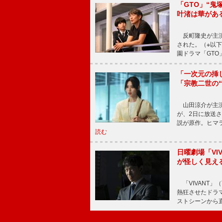
「GTO」“
叶渚は華があ
反町隆史が主演
された。（※以
園ドラマ「GTO
「一次元の挿
「宗教二世の
山田涼介が主演
が、2日に放送
説が原作。ヒマラ
読む
日曜劇場「V
が怪しく見え
「VIVANT」
熱狂させたドラ
ストシーンから直