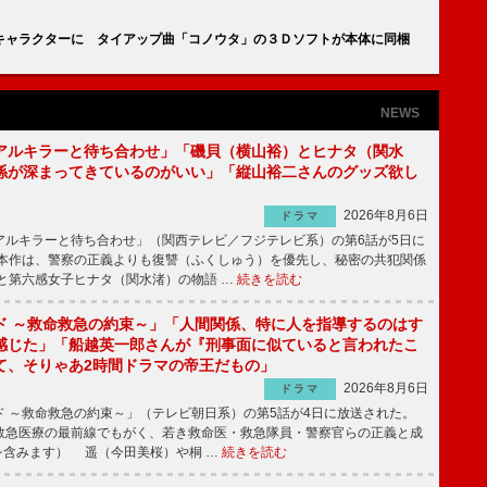
キャラクターに タイアップ曲「コノウタ」の３Ｄソフトが本体に同梱
NEWS
アルキラーと待ち合わせ」「磯貝（横山裕）とヒナタ（関水
係が深まってきているのがいい」「縦山裕二さんのグッズ欲し
2026年8月6日
ドラマ
ルキラーと待ち合わせ」（関西テレビ／フジテレビ系）の第6話が5日に
本作は、警察の正義よりも復讐（ふくしゅう）を優先し、秘密の共犯関係
と第六感女子ヒナタ（関水渚）の物語 …
続きを読む
ド ～救命救急の約束～」「人間関係、特に人を指導するのはす
感じた」「船越英一郎さんが『刑事面に似ていると言われたこ
て、そりゃあ2時間ドラマの帝王だもの」
2026年8月6日
ドラマ
 ～救命救急の約束～」（テレビ朝日系）の第5話が4日に放送された。
急医療の最前線でもがく、若き救命医・救急隊員・警察官らの正義と成
を含みます） 遥（今田美桜）や桐 …
続きを読む