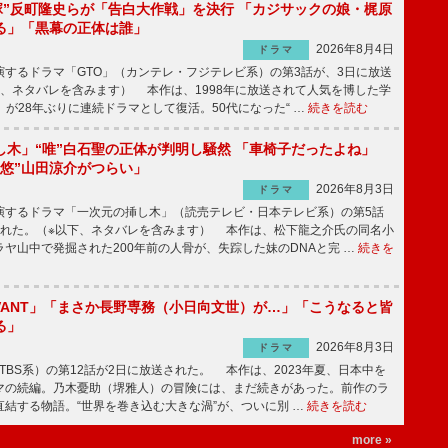
鬼塚”反町隆史らが「告白大作戦」を決行 「カジサックの娘・梶原
る」「黒幕の正体は誰」
2026年8月4日
ドラマ
するドラマ「GTO」（カンテレ・フジテレビ系）の第3話が、3日に放送
下、ネタバレを含みます） 本作は、1998年に放送されて人気を博した学
」が28年ぶりに連続ドラマとして復活。50代になった“ …
続きを読む
し木」“唯”白石聖の正体が判明し騒然 「車椅子だったよね」
“悠”山田涼介がつらい」
2026年8月3日
ドラマ
するドラマ「一次元の挿し木」（読売テレビ・日本テレビ系）の第5話
された。（※以下、ネタバレを含みます） 本作は、松下龍之介氏の同名小
ヤ山中で発掘された200年前の人骨が、失踪した妹のDNAと完 …
続きを
IVANT」「まさか長野専務（小日向文世）が…」「こうなると皆
る」
2026年8月3日
ドラマ
（TBS系）の第12話が2日に放送された。 本作は、2023年夏、日本中を
マの続編。乃木憂助（堺雅人）の冒険には、まだ続きがあった。前作のラ
結する物語。“世界を巻き込む大きな渦”が、ついに別 …
続きを読む
more »