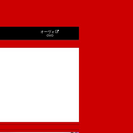
オーヴォ
OVO