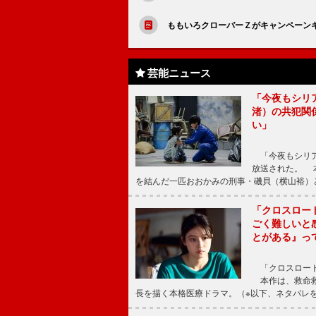
ももいろクローバーＺがキャンペーン
芸能ニュース
「今夜もシリ
渚）の共犯関
い」
「今夜もシリア
放送された。 
を結んだ一匹おおかみの刑事・磯貝（横山裕）
「クロスロー
ごく難しいと
とがある』っ
「クロスロード
本作は、救命救
長を描く本格医療ドラマ。（※以下、ネタバレ