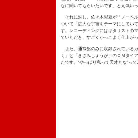
なに聞いてもらいたいです」と元気い
それに対し、佐々木彩夏が「ノーベル
ついて「広大な宇宙をテーマにしてい
す。レコーディングにはギタリストのマ
ていただき、すごくかっこよく仕上が
また、通常盤のみに収録されているカ
く」と「きざみしょうが」のＣＭタイ
たです。“やっぱり私って天才だな”っ