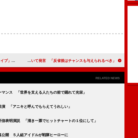
聞かれています
松沢しげふみ、紳助氏の復帰について発言 「反省後はチャンスも与えられるべき」
RELATED NEWS
ーマンス 「世界を支える人たちの前で踊れて光栄」
共演 「アニキと呼んでもらえてうれしい」
所信表明演説 「清き一票でヒットチャートの１位にして」
真公開 ５人組アイドルが戦隊ヒーローに