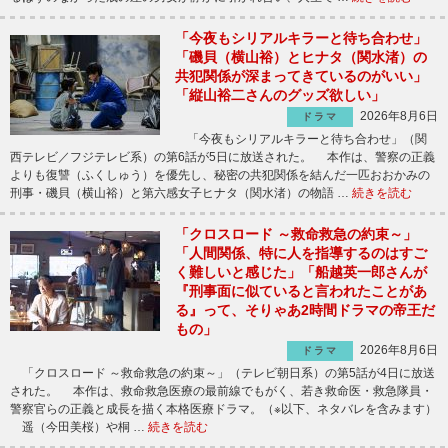
「今夜もシリアルキラーと待ち合わせ」
「磯貝（横山裕）とヒナタ（関水渚）の
共犯関係が深まってきているのがいい」
「縦山裕二さんのグッズ欲しい」
2026年8月6日
ドラマ
「今夜もシリアルキラーと待ち合わせ」（関
西テレビ／フジテレビ系）の第6話が5日に放送された。 本作は、警察の正義
よりも復讐（ふくしゅう）を優先し、秘密の共犯関係を結んだ一匹おおかみの
刑事・磯貝（横山裕）と第六感女子ヒナタ（関水渚）の物語 …
続きを読む
「クロスロード ～救命救急の約束～」
「人間関係、特に人を指導するのはすご
く難しいと感じた」「船越英一郎さんが
『刑事面に似ていると言われたことがあ
る』って、そりゃあ2時間ドラマの帝王だ
もの」
2026年8月6日
ドラマ
「クロスロード ～救命救急の約束～」（テレビ朝日系）の第5話が4日に放送
された。 本作は、救命救急医療の最前線でもがく、若き救命医・救急隊員・
警察官らの正義と成長を描く本格医療ドラマ。（※以下、ネタバレを含みます）
遥（今田美桜）や桐 …
続きを読む