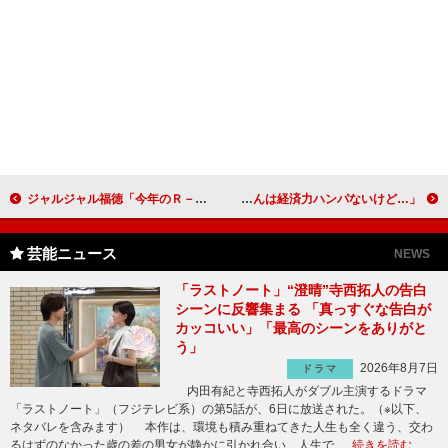
ジャルジャル福徳「今年のＲ－１は、ゆりやんが優勝します」 後輩のゆりやんレトリィバァにエール
桐谷健太、“三太郎”の誰かと付き合うなら！？ 「桃ちゃんは経済力ハンパないけど…」
芸能ニュース
NEWS
「ラストノート」“澄晴”寺西拓人の告白
シーンに反響集まる 「真っすぐな告白が
カッコいい」「最高のシーンをありがと
う」
2026年8月7日
ドラマ
内田有紀と寺西拓人がダブル主演するドラマ
「ラストノート」（フジテレビ系）の第5話が、6日に放送された。（※以下、
ネタバレを含みます） 本作は、環境も積み重ねてきた人生も全く違う、交わ
るはずのなかった歳の差の男女が静かに引かれ合い、人生で …
続きを読む