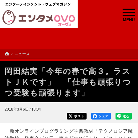
MENU
ニュース
岡田結実「今年の春で高３。ラス
トＪＫです」 「仕事も頑張りつ
つ受験も頑張ります」
2018年3月6日 / 18:04
ポスト
シェア
送る
新オンラインプログラミング学習教材「テクノロジア魔