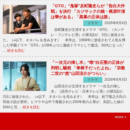
「GTO」“鬼塚”反町隆史らが「告白大作
戦」を決行 「カジサックの娘・梶原叶渚
は華がある」「黒幕の正体は誰」
2026年8月4日
ドラマ
反町隆史が主演するドラマ「GTO」（カンテ
レ・フジテレビ系）の第3話が、3日に放送され
た。（※以下、ネタバレを含みます） 本作は、1998年に放送されて人気を博
した学園ドラマ「GTO」が28年ぶりに連続ドラマとして復活。50代になった“
…
続きを読む
「一次元の挿し木」“唯”白石聖の正体が
判明し騒然 「車椅子だったよね」「宗教
二世の“悠”山田涼介がつらい」
2026年8月3日
ドラマ
山田涼介が主演するドラマ「一次元の挿し
木」（読売テレビ・日本テレビ系）の第5話が、
2日に放送された。（※以下、ネタバレを含みます） 本作は、松下龍之介氏の
同名小説が原作。ヒマラヤ山中で発掘された200年前の人骨が、失踪した妹の
DNAと完 …
続きを読む
more »