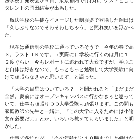
法学校」発表会が６日、東京都内で行われ、ゲストとして
タレントの岡田結実が出席した。
魔法学校の生徒をイメージした制服姿で登場した岡田は
「久しぶりなのでそわそわしちゃう」と照れ笑いを浮かべ
た。
現在は通信制の学校に通っているそうで「今年の春で高
３。ラストＪＫです。（実際に）学校に行くのは月に１、
２度ぐらい。今もレポートに追われて大変ですが、学ぶこ
と自体は好きなので、もっともっと勉強して大学受験に向
けて頑張らなきゃと思います」と語った。
「大学の目星はついている？」と聞かれると「まだまだ
全然。夏前にはオープンキャンパスに行かなきゃと思って
いて。仕事も頑張りつつ大学受験も頑張ります。この間も
家庭教師の先生と一緒に、『この大学に入るためには小論
文が必要だよ』とか、いろいろ教えてもらいました」と明
かした。
仕事で多忙だが、「今の年齢だと１０時までしか働けな