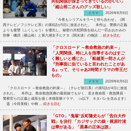
共犯関係が深まってきているのがいい」
「縦山裕二さんのグッズ欲しい」
2026年8月6日
ドラマ
「今夜もシリアルキラーと待ち合わせ」（関
西テレビ／フジテレビ系）の第6話が5日に放送された。 本作は、警察の正義
よりも復讐（ふくしゅう）を優先し、秘密の共犯関係を結んだ一匹おおかみの
刑事・磯貝（横山裕）と第六感女子ヒナタ（関水渚）の物語 …
続きを読む
「クロスロード ～救命救急の約束～」
「人間関係、特に人を指導するのはすご
く難しいと感じた」「船越英一郎さんが
『刑事面に似ていると言われたことがあ
る』って、そりゃあ2時間ドラマの帝王だ
もの」
2026年8月6日
ドラマ
「クロスロード ～救命救急の約束～」（テレビ朝日系）の第5話が4日に放送
された。 本作は、救命救急医療の最前線でもがく、若き救命医・救急隊員・
警察官らの正義と成長を描く本格医療ドラマ。（※以下、ネタバレを含みます）
遥（今田美桜）や桐 …
続きを読む
「GTO」“鬼塚”反町隆史らが「告白大作
戦」を決行 「カジサックの娘・梶原叶渚
は華がある」「黒幕の正体は誰」