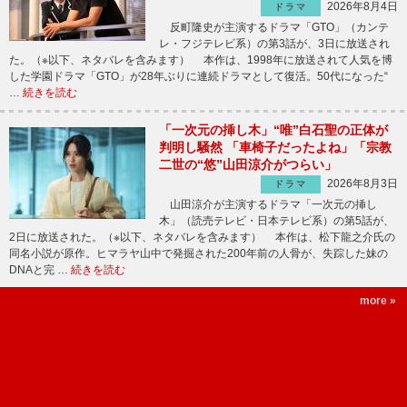
2026年8月4日
ドラマ
反町隆史が主演するドラマ「GTO」（カンテ
レ・フジテレビ系）の第3話が、3日に放送され
た。（※以下、ネタバレを含みます） 本作は、1998年に放送されて人気を博
した学園ドラマ「GTO」が28年ぶりに連続ドラマとして復活。50代になった“
…
続きを読む
「一次元の挿し木」“唯”白石聖の正体が
判明し騒然 「車椅子だったよね」「宗教
二世の“悠”山田涼介がつらい」
2026年8月3日
ドラマ
山田涼介が主演するドラマ「一次元の挿し
木」（読売テレビ・日本テレビ系）の第5話が、
2日に放送された。（※以下、ネタバレを含みます） 本作は、松下龍之介氏の
同名小説が原作。ヒマラヤ山中で発掘された200年前の人骨が、失踪した妹の
DNAと完 …
続きを読む
more »