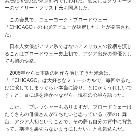
緊急記者会見が東京都内で行われた。会見にはクリエータ
ーのゲイリー・クリスト氏も同席した。
この会見で、ニューヨーク・ブロードウェー
「CHICAGO」の主演デビューが決定したことが発表され
た。
日本人女優がアジア系ではないアメリカ人の役柄を演じ
ることはブロードウェー史上初で、アジア出身の俳優とし
ても初の快挙。
2008年から日本版の同作を演じてきた米倉は、
「『CHICAGO』は大好きなミュージカルで、毎回やるた
びに涙してしまうぐらい本当に誇り。とにかくうれしいで
す」と、目に涙を浮かべながら、現在の心境を語った。
また、「プレッシャーもありますが、ブロードウェーは
たくさんの俳優さんが立ちたいと思っている（夢の）舞
台。アジア人初ということで、その夢も自分の背中に背負
って、期待を裏切らないようにしたい」と意気込んだ。