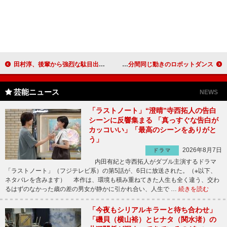
田村淳、後輩から強烈な駄目出し 「ネーミングが悪い」とノブコブ吉村
須藤元気率いるWORLD ORDERがギネス記録 647人で５分間同じ動きのロボットダンス
芸能ニュース
NEWS
「ラストノート」“澄晴”寺西拓人の告白
シーンに反響集まる 「真っすぐな告白が
カッコいい」「最高のシーンをありがと
う」
2026年8月7日
ドラマ
内田有紀と寺西拓人がダブル主演するドラマ
「ラストノート」（フジテレビ系）の第5話が、6日に放送された。（※以下、
ネタバレを含みます） 本作は、環境も積み重ねてきた人生も全く違う、交わ
るはずのなかった歳の差の男女が静かに引かれ合い、人生で …
続きを読む
「今夜もシリアルキラーと待ち合わせ」
「磯貝（横山裕）とヒナタ（関水渚）の