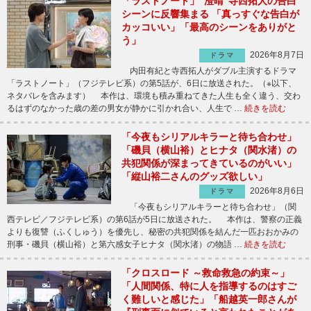
「ラストノート」“澄晴”寺西拓人の告白
シーンに反響集まる 「真っすぐな告白が
カッコいい」「最高のシーンをありがと
う」
2026年8月7日
ドラマ
内田有紀と寺西拓人がダブル主演するドラマ
「ラストノート」（フジテレビ系）の第5話が、6日に放送された。（※以下、
ネタバレを含みます） 本作は、環境も積み重ねてきた人生も全く違う、交わ
るはずのなかった歳の差の男女が静かに引かれ合い、人生で …
続きを読む
「今夜もシリアルキラーと待ち合わせ」
「磯貝（横山裕）とヒナタ（関水渚）の
共犯関係が深まってきているのがいい」
「縦山裕二さんのグッズ欲しい」
2026年8月6日
ドラマ
「今夜もシリアルキラーと待ち合わせ」（関
西テレビ／フジテレビ系）の第6話が5日に放送された。 本作は、警察の正義
よりも復讐（ふくしゅう）を優先し、秘密の共犯関係を結んだ一匹おおかみの
刑事・磯貝（横山裕）と第六感女子ヒナタ（関水渚）の物語 …
続きを読む
「クロスロード ～救命救急の約束～」
「人間関係、特に人を指導するのはすご
く難しいと感じた」「船越英一郎さんが