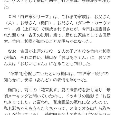
れ、ゲストとして樋口可南子、竹内涼真、杉咲花が登場し
た。
ＣＭ「白戸家シリーズ」は、これまで家族は、お父さん
（犬）、お母さん（樋口）、お兄さん（ダンテ・カーヴァ
ー）、娘（上戸彩）で構成されてきたが、今日お披露目さ
れた新ＣＭ「古田の説明」篇で、新たに家族として古田新
太、竹内、杉咲が加わることが明らかになった。
なお、古田が上戸の夫役、２人の子ども役を竹内と杉咲
が務め、それに伴い、樋口が「おばあちゃん」に、お父さ
ん犬は「おじいちゃん」になることも判明した。
“卒業”を心配していたという樋口は、“白戸家・続行”の
知らせに、安堵（あんど）の表情を浮かべた。
樋口は、前回の「花束渡す」篇の撮影時を振り返り「最
初メーキングと聞いていたのに、ドッキリの撮影で『お疲
れさまでした』と言われ、花束贈呈の流れになったので、
私も彩ちゃんもうろたえちゃって。スタジオを出たら彩ち
ゃんが泣いているし、移動中も２人で声を上げながらワー