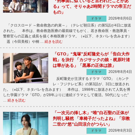
『刑事面に似ていると言われたことがあ
る』って、そりゃあ2時間ドラマの帝王だ
もの」
2026年8月6日
ドラマ
「クロスロード ～救命救急の約束～」（テレビ朝日系）の第5話が4日に放送
された。 本作は、救命救急医療の最前線でもがく、若き救命医・救急隊員・
警察官らの正義と成長を描く本格医療ドラマ。（※以下、ネタバレを含みます）
遥（今田美桜）や桐 …
続きを読む
「GTO」“鬼塚”反町隆史らが「告白大作
戦」を決行 「カジサックの娘・梶原叶渚
は華がある」「黒幕の正体は誰」
2026年8月4日
ドラマ
反町隆史が主演するドラマ「GTO」（カンテ
レ・フジテレビ系）の第3話が、3日に放送され
た。（※以下、ネタバレを含みます） 本作は、1998年に放送されて人気を博
した学園ドラマ「GTO」が28年ぶりに連続ドラマとして復活。50代になった“
…
続きを読む
「一次元の挿し木」“唯”白石聖の正体が
判明し騒然 「車椅子だったよね」「宗教
二世の“悠”山田涼介がつらい」
2026年8月3日
ドラマ