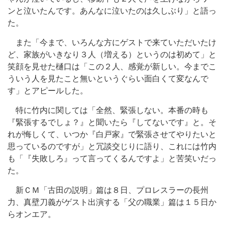
ンと泣いたんです。あんなに泣いたのは久しぶり」と語っ
た。
また「今まで、いろんな方にゲストで来ていただいたけ
ど、家族がいきなり３人（増える）というのは初めて」と
笑顔を見せた樋口は「この２人、感覚が新しい。今までこ
ういう人を見たこと無いというぐらい面白くて変なんで
す」とアピールした。
特に竹内に関しては「全然、緊張しない。本番の時も
『緊張するでしょ？』と聞いたら『してないです』と。そ
れが悔しくて、いつか『白戸家』で緊張させてやりたいと
思っているのですが」と冗談交じりに語り、これには竹内
も「『失敗しろ』って言ってくるんですよ」と苦笑いだっ
た。
新ＣＭ「古田の説明」篇は８日、プロレスラーの長州
力、真壁刀義がゲスト出演する「父の職業」篇は１５日か
らオンエア。