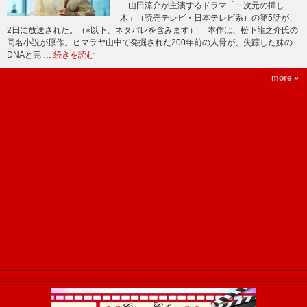
山田涼介が主演するドラマ「一次元の挿し
木」（読売テレビ・日本テレビ系）の第5話が、
2日に放送された。（※以下、ネタバレを含みます） 本作は、松下龍之介氏の
同名小説が原作。ヒマラヤ山中で発掘された200年前の人骨が、失踪した妹の
DNAと完 …
続きを読む
more »