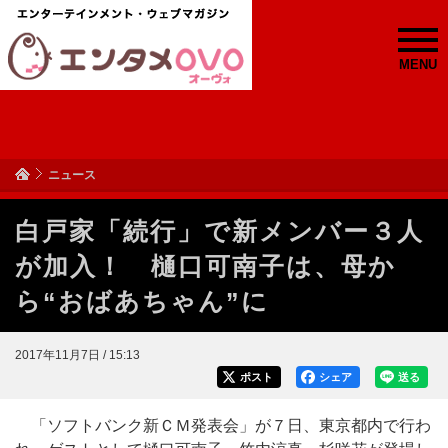
MENU
ニュース
白戸家「続行」で新メンバー３人
が加入！ 樋口可南子は、母か
ら“おばあちゃん”に
2017年11月7日 / 15:13
ポスト
シェア
送る
「ソフトバンク新ＣＭ発表会」が７日、東京都内で行わ