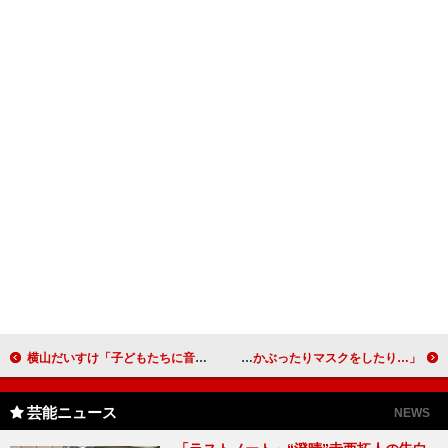
横山だいすけ「子どもたちに音楽を伝えたい」 探検隊の衣装で、親子連れの前に登場
浅田真央、都内で電車移動も気付かれず 「帽子をかぶったりマスクをしたり…」
芸能ニュース
NEWS