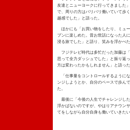
友達とニューヨークに行ってきました
で、周りの方はバリバリ働いていて歩
越感でした」と語った。
ほかにも「お買い物をしたり、ミュー
プンに楽しめた。昔お世話になった人
浸る旅でした」と語り、笑みを浮かべ
フジテレビ時代は多忙だった加藤は「
思って全力ダッシュでした」と振り返
方は変わったかもしれません」と語っ
「仕事量をコントロールするようにな
ンジしようとか、自分のペースで歩ん
た。
最後に「今後の人生でチャレンジした
浮かばないのですが、やはりアナウン
てをしながら自分自身も働いていきた