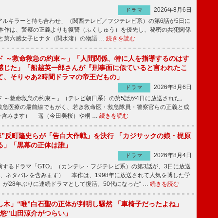
2026年8月6日
ドラマ
ルキラーと待ち合わせ」（関西テレビ／フジテレビ系）の第6話が5日に
本作は、警察の正義よりも復讐（ふくしゅう）を優先し、秘密の共犯関係
と第六感女子ヒナタ（関水渚）の物語 …
続きを読む
ド ～救命救急の約束～」「人間関係、特に人を指導するのはす
感じた」「船越英一郎さんが『刑事面に似ていると言われたこ
て、そりゃあ2時間ドラマの帝王だもの」
2026年8月6日
ドラマ
 ～救命救急の約束～」（テレビ朝日系）の第5話が4日に放送された。
急医療の最前線でもがく、若き救命医・救急隊員・警察官らの正義と成
を含みます） 遥（今田美桜）や桐 …
続きを読む
鬼塚”反町隆史らが「告白大作戦」を決行 「カジサックの娘・梶原
る」「黒幕の正体は誰」
2026年8月4日
ドラマ
するドラマ「GTO」（カンテレ・フジテレビ系）の第3話が、3日に放送
下、ネタバレを含みます） 本作は、1998年に放送されて人気を博した学
」が28年ぶりに連続ドラマとして復活。50代になった“ …
続きを読む
し木」“唯”白石聖の正体が判明し騒然 「車椅子だったよね」
“悠”山田涼介がつらい」