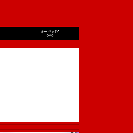
オーヴォ
OVO