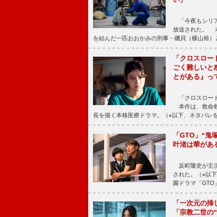
「今夜もシリア
放送された。 
を結んだ一匹おおかみの刑事・磯貝（横山裕）
「クロスロー
ごく難しいと
とがある』っ
「クロスロード
本作は、救命救
長を描く本格医療ドラマ。（※以下、ネタバレ
「GTO」“
叶渚は華があ
反町隆史が主演
された。（※以
園ドラマ「GTO
「一次元の挿
「宗教二世の