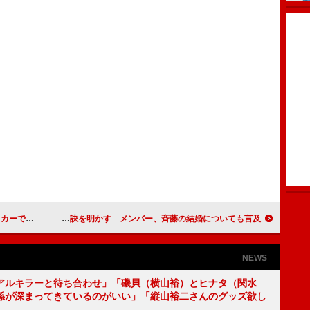
”を再現？
ジャンポケ太田＆近藤千尋夫婦、仲良しの秘訣を明かす メンバー、斉藤の結婚についても言及
NEWS
アルキラーと待ち合わせ」「磯貝（横山裕）とヒナタ（関水
係が深まってきているのがいい」「縦山裕二さんのグッズ欲し