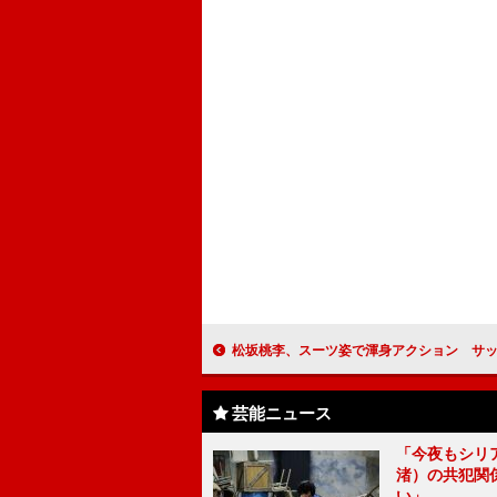
松坂桃李、スーツ姿で渾身アクション サッカーでは“ベッカムの感じ
芸能ニュース
「今夜もシリ
渚）の共犯関
い」