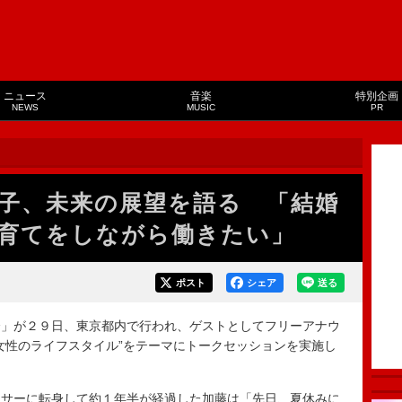
ニュース
音楽
特別企画
NEWS
MUSIC
PR
子、未来の展望を語る 「結婚
育てをしながら働きたい」
ポスト
シェア
送る
」が２９日、東京都内で行われ、ゲストとしてフリーアナウ
女性のライフスタイル”をテーマにトークセッションを実施し
サーに転身して約１年半が経過した加藤は「先日、夏休みに