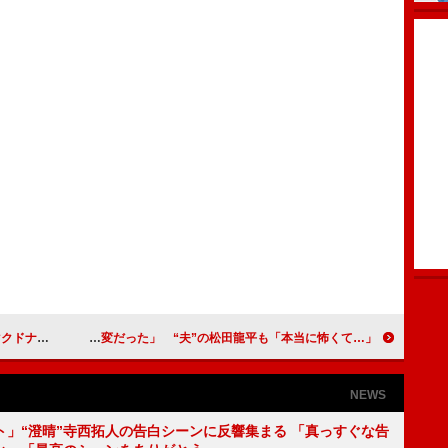
いに決着？
長澤まさみ、怒り続ける役「大変だった」 “夫”の松田龍平も「本当に怖くて…」
NEWS
ト」“澄晴”寺西拓人の告白シーンに反響集まる 「真っすぐな告