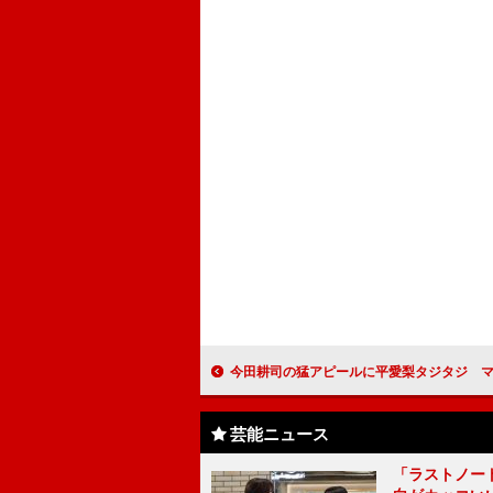
今田耕司の猛アピールに平愛梨タジタジ マクドナルドの愛称論争つ
芸能ニュース
「ラストノー