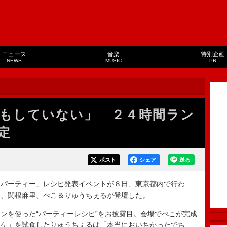
ニュース
音楽
特別企画
NEWS
MUSIC
PR
もしていない」 ２４時間ラン
定
ポスト
シェア
送る
パーティー」レシピ発表イベントが８日、東京都内で行わ
）、関根麻里、ぺこ＆りゅうちぇるが登壇した。
を使った“パーティーレシピ”をお披露目。会場でぺこが完成
ーケ」を試食したりゅうちぇるは「本当においちかったでち