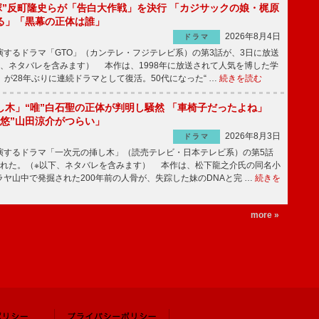
鬼塚”反町隆史らが「告白大作戦」を決行 「カジサックの娘・梶原
る」「黒幕の正体は誰」
2026年8月4日
ドラマ
するドラマ「GTO」（カンテレ・フジテレビ系）の第3話が、3日に放送
下、ネタバレを含みます） 本作は、1998年に放送されて人気を博した学
」が28年ぶりに連続ドラマとして復活。50代になった“ …
続きを読む
し木」“唯”白石聖の正体が判明し騒然 「車椅子だったよね」
“悠”山田涼介がつらい」
2026年8月3日
ドラマ
するドラマ「一次元の挿し木」（読売テレビ・日本テレビ系）の第5話
された。（※以下、ネタバレを含みます） 本作は、松下龍之介氏の同名小
ヤ山中で発掘された200年前の人骨が、失踪した妹のDNAと完 …
続きを
more »