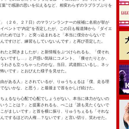
言葉”で感謝の思いを伝えるなど、相変わらずのラブラブぶりを
」（２６、２７日）のマラソンランナーの候補に名前が挙が
イベントで“内定”を否定したが、この日も報道陣から「ダイエ
ンのためでは？」と突っ込まれると「本当に僕分からないで
いんですけど、練習もしていないんです」と再び否定した。
れたと聞きましたが」と新情報をぶつけられるも、「僕それ
てないですし…」と戸惑い気味にコメント。「痩せたりとか、
ううわさも立っちゃったのかな。当日、武道館にいるし、ネッ
が怖いです」とおびえた様子を見せた。
由がある人」とされているが、りゅうちぇるは「僕、走る理
んでないかな、と思う」と最後まで首をかしげ続けた。
ちぇるなら心配で心配でしょうがない。本当に体力がないの
ということは？」と提案されるも、ぺこは「誰も見たくないで
おこがましいです」と首を横に振り、りゅうちぇるも「それな
込んでするほどの人権…？ないです」と言い切り、笑わせた。