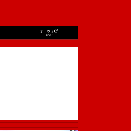
オーヴォ
OVO