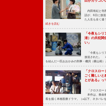
白がカッコい
内田有紀と寺西
話が、6日に放
た人生も全く違
続きを読む
「今夜もシリ
渚）の共犯関
い」
「今夜もシリア
放送された。 
を結んだ一匹おおかみの刑事・磯貝（横山裕）
「クロスロー
ごく難しいと
とがある』っ
「クロスロード
本作は、救命救
長を描く本格医療ドラマ。（※以下、ネタバレ