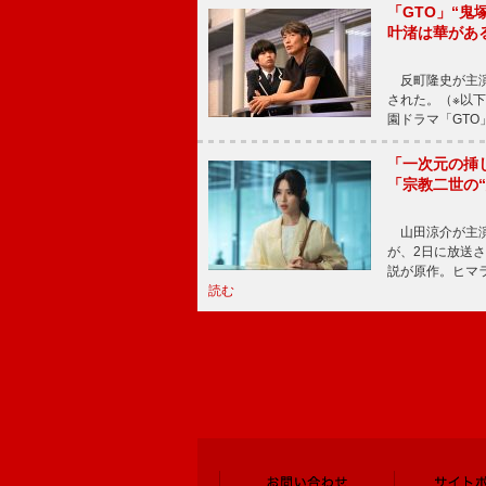
「GTO」“
叶渚は華があ
反町隆史が主演
された。（※以
園ドラマ「GTO
「一次元の挿
「宗教二世の
山田涼介が主演
が、2日に放送
説が原作。ヒマラ
読む