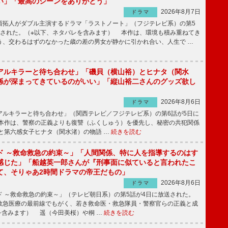
い」「最高のシーンをありがとう」
2026年8月7日
ドラマ
拓人がダブル主演するドラマ「ラストノート」（フジテレビ系）の第5
送された。（※以下、ネタバレを含みます） 本作は、環境も積み重ねてき
う、交わるはずのなかった歳の差の男女が静かに引かれ合い、人生で …
アルキラーと待ち合わせ」「磯貝（横山裕）とヒナタ（関水
係が深まってきているのがいい」「縦山裕二さんのグッズ欲し
2026年8月6日
ドラマ
ルキラーと待ち合わせ」（関西テレビ／フジテレビ系）の第6話が5日に
本作は、警察の正義よりも復讐（ふくしゅう）を優先し、秘密の共犯関係
と第六感女子ヒナタ（関水渚）の物語 …
続きを読む
ド ～救命救急の約束～」「人間関係、特に人を指導するのはす
感じた」「船越英一郎さんが『刑事面に似ていると言われたこ
て、そりゃあ2時間ドラマの帝王だもの」
2026年8月6日
ドラマ
 ～救命救急の約束～」（テレビ朝日系）の第5話が4日に放送された。
急医療の最前線でもがく、若き救命医・救急隊員・警察官らの正義と成
を含みます） 遥（今田美桜）や桐 …
続きを読む