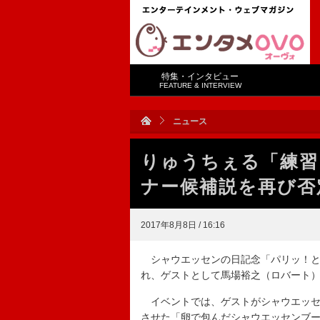
特集・インタビュー
FEATURE & INTERVIEW
ニュース
りゅうちぇる「練習
ナー候補説を再び否
2017年8月8日 / 16:16
シャウエッセンの日記念「パリッ！と
れ、ゲストとして馬場裕之（ロバート
イベントでは、ゲストがシャウエッセン
させた「卵で包んだシャウエッセンブ