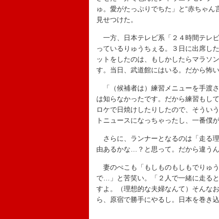
ゅ。愛がたっぷりでちた」と“赤ちゃん
見せつけた。
一方、日本テレビ系「２４時間テレビ
っているりゅうちぇる。３日に出席した
ットをしたのは、もしかしたらマラソ
す。当日、武道館にはいる。だから怖
「（候補者は）練習メニューを手渡さ
は知らなかったです。だから練習もし
ロケで日焼けしたりしたので、そうい
トニュースになっちゃったし、一番僕
さらに、ランナーとなるのは「走る理
由あるかな…？と思って。だから違う
妻のぺこも「もしものもしもでりゅう
で…」と苦笑い。「２人で一緒に走る
すよ。（理想的な夫婦なんて）そんな
ら、原宿で勝手にやるし。日本を巻き