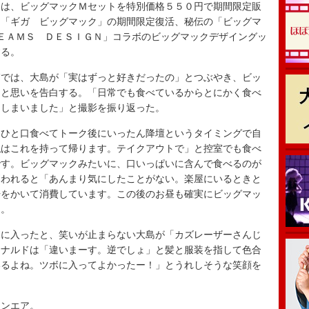
は、ビッグマックＭセットを特別価格５５０円で期間限定販
」「ギガ ビッグマック」の期間限定復活、秘伝の「ビッグマ
ＥＡＭＳ ＤＥＳＩＧＮ」コラボのビッグマックデザイングッ
する。
では、大島が「実はずっと好きだったの」とつぶやき、ビッ
」と思いを告白する。「日常でも食べているからとにかく食べ
てしまいました」と撮影を振り返った。
ひと口食べてトーク後にいったん降壇というタイミングで自
私はこれを持って帰ります。テイクアウトで」と控室でも食べ
です。ビッグマックみたいに、口いっぱいに含んで食べるのが
問われると「あんまり気にしたことがない。楽屋にいるときと
汗をかいて消費しています。この後のお昼も確実にビッグマッ
た。
に入ったと、笑いが止まらない大島が「カズレーザーさんじ
ドナルドは「違いまーす。逆でしょ」と髪と服装を指して色合
いるよね。ツボに入ってよかったー！」とうれしそうな笑顔を
ンエア。