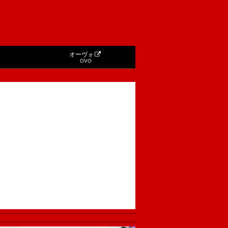
オーヴォ
OVO