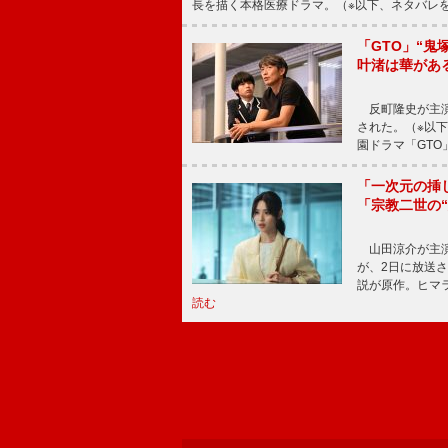
長を描く本格医療ドラマ。（※以下、ネタバレ
「GTO」“
叶渚は華があ
反町隆史が主演
された。（※以
園ドラマ「GTO
「一次元の挿
「宗教二世の
山田涼介が主演
が、2日に放送
説が原作。ヒマラ
読む