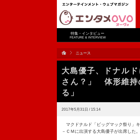
特集・インタビュー
FEATURE & INTERVIEW
ニュース
大島優子、ドナルド
さん？」 体形維持
る」
2017年5月31日 / 15:14
マクドナルド「ビッグマック祭り」キ
－ＣＭに出演する大島優子が出席した