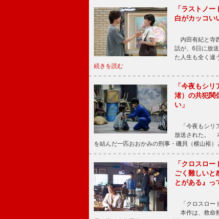
「ラストノー
白がカッコい
内田有紀と寺西
話が、6日に放
た人生も全く違
続きを読む
「今夜もシリ
渚）の共犯関
い」
「今夜もシリア
放送された。 
を結んだ一匹おおかみの刑事・磯貝（横山裕）
「クロスロー
ごく難しいと
とがある』っ
「クロスロード
本作は、救命救