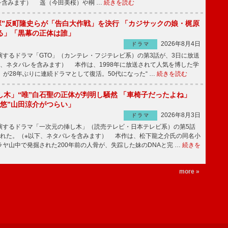
を含みます） 遥（今田美桜）や桐 …
続きを読む
鬼塚”反町隆史らが「告白大作戦」を決行 「カジサックの娘・梶原
る」「黒幕の正体は誰」
2026年8月4日
ドラマ
するドラマ「GTO」（カンテレ・フジテレビ系）の第3話が、3日に放送
下、ネタバレを含みます） 本作は、1998年に放送されて人気を博した学
」が28年ぶりに連続ドラマとして復活。50代になった“ …
続きを読む
し木」“唯”白石聖の正体が判明し騒然 「車椅子だったよね」
“悠”山田涼介がつらい」
2026年8月3日
ドラマ
するドラマ「一次元の挿し木」（読売テレビ・日本テレビ系）の第5話
された。（※以下、ネタバレを含みます） 本作は、松下龍之介氏の同名小
ヤ山中で発掘された200年前の人骨が、失踪した妹のDNAと完 …
続きを
more »