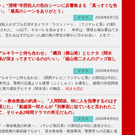
ト」“澄晴”寺西拓人の告白シーンに反響集まる 「真っすぐな告
い」「最高のシーンをありがとう」
2026年8月7日
ドラマ
拓人がダブル主演するドラマ「ラストノート」（フジテレビ系）の第5
送された。（※以下、ネタバレを含みます） 本作は、環境も積み重ねてき
う、交わるはずのなかった歳の差の男女が静かに引かれ合い、人生で …
アルキラーと待ち合わせ」「磯貝（横山裕）とヒナタ（関水
係が深まってきているのがいい」「縦山裕二さんのグッズ欲し
2026年8月6日
ドラマ
ルキラーと待ち合わせ」（関西テレビ／フジテレビ系）の第6話が5日に
本作は、警察の正義よりも復讐（ふくしゅう）を優先し、秘密の共犯関係
と第六感女子ヒナタ（関水渚）の物語 …
続きを読む
ド ～救命救急の約束～」「人間関係、特に人を指導するのはす
感じた」「船越英一郎さんが『刑事面に似ていると言われたこ
て、そりゃあ2時間ドラマの帝王だもの」
2026年8月6日
ドラマ
 ～救命救急の約束～」（テレビ朝日系）の第5話が4日に放送された。
急医療の最前線でもがく、若き救命医・救急隊員・警察官らの正義と成