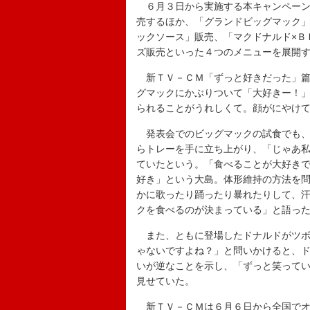
６月３日から実施する本キャンペーン
売するほか、「グランドビッグマック
ックソース」販売、「マクドナルド×Ｂ
ズ販売といった４つのメニューを展開
新ＴＶ－ＣＭ「ずっと好きだった」篇
グマックにかぶりついて「大好きー！
られることがうれしくて。顔がにやけ
発表会でのビッグマックの試食でも、
らトレーを手に立ち上がり、「じゃあ
ていたという。「食べることが大好き
好き」という大島。体形維持の方法を
かに歌ったり踊ったり暴れたりして、
クを食べるのが決まっている」と語っ
また、ともに登場したドナルドがツボ
ゃないですよね？」と問いかけると、
いが逆なことを示し、「ずっと笑って
見せていた。
新ＴＶ－ＣＭは６月６日から全国でオ