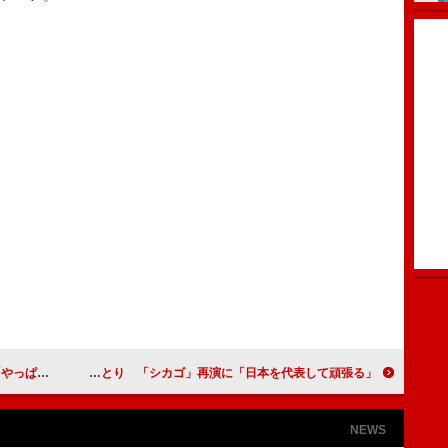
かなわない」
米倉涼子、総額２億円ジュエリーにうっとり 「シカゴ」再演に「日本を代表して頑張る」
NEWS