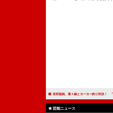
有村架純、菜々緒とヨーヨー釣り対決！ 「やっぱり“お姉ちゃん”には
芸能ニュース