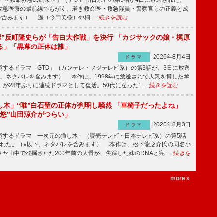
急医療の最前線でもがく、若き救命医・救急隊員・警察官らの正義と成
を含みます） 遥（今田美桜）や桐 …
続きを読む
鬼塚”反町隆史らが「告白大作戦」を決行 「カジサックの娘・梶原
る」「黒幕の正体は誰」
2026年8月4日
ドラマ
するドラマ「GTO」（カンテレ・フジテレビ系）の第3話が、3日に放送
下、ネタバレを含みます） 本作は、1998年に放送されて人気を博した学
」が28年ぶりに連続ドラマとして復活。50代になった“ …
続きを読む
し木」“唯”白石聖の正体が判明し騒然 「車椅子だったよね」
“悠”山田涼介がつらい」
2026年8月3日
ドラマ
するドラマ「一次元の挿し木」（読売テレビ・日本テレビ系）の第5話
された。（※以下、ネタバレを含みます） 本作は、松下龍之介氏の同名小
ヤ山中で発掘された200年前の人骨が、失踪した妹のDNAと完 …
続きを
more »