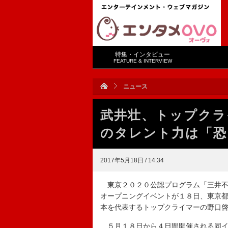
特集・インタビュー
FEATURE & INTERVIEW
ニュース
武井壮、トップクラ
のタレント力は「恐
2017年5月18日 / 14:34
東京２０２０公認プログラム「三井不
オープニングイベントが１８日、東京
本を代表するトップクライマーの野口
５月１８日から４日間開催される同イ