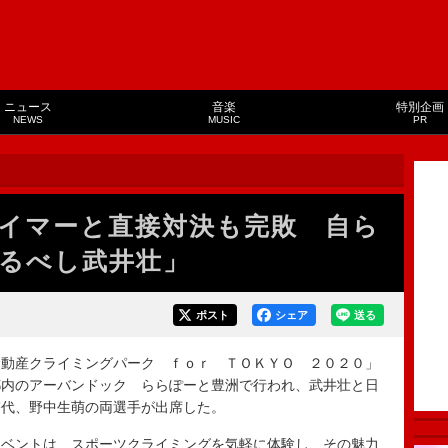
ニュース
音楽
特別企画
NEWS
MUSIC
PR
イマーと直接対決も完敗 自ら
るべし武井壮」
ポスト
シェア
送る
動産クライミングパーク ｆｏｒ ＴＯＫＹＯ ２０２０」
都内のアーバンドック ららぽーと豊洲で行われ、武井壮と日
啓代、野中生萌の両選手が出席した。
ベントは、スポーツクライミングを気軽に体験し、その魅力