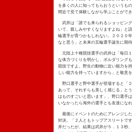
を多くの人に知ってもらおうというも
間近で見て体験しながら学ぶことがで
武井は「誰でも来られるショッピング
いて、親しみやすくなりますよね」と
輪選手が育つかもしれない。２０２０
なと思う」と未来の五輪選手誕生に期
元陸上十種競技選手の武井は「毎日１
な体力づくりを明かし、ボルダリング
競技ですよ。野生の動物に近い能力を
しい能力を持っていますから」と敬意
野口選手と野中選手が登場すると「２
あって、それすらも美しく感じる」と
はものすごいと思います」、野口選手
いなかったら海外の選手とも友達にな
最後にイベントのためにアレンジした
対決。「２人ともトップアスリートで
井だったが、結果は武井が５．１３秒