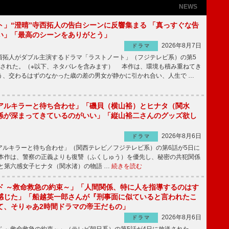
NEWS
ト」“澄晴”寺西拓人の告白シーンに反響集まる 「真っすぐな告
い」「最高のシーンをありがとう」
2026年8月7日
ドラマ
拓人がダブル主演するドラマ「ラストノート」（フジテレビ系）の第5
送された。（※以下、ネタバレを含みます） 本作は、環境も積み重ねてき
う、交わるはずのなかった歳の差の男女が静かに引かれ合い、人生で …
アルキラーと待ち合わせ」「磯貝（横山裕）とヒナタ（関水
係が深まってきているのがいい」「縦山裕二さんのグッズ欲し
2026年8月6日
ドラマ
ルキラーと待ち合わせ」（関西テレビ／フジテレビ系）の第6話が5日に
本作は、警察の正義よりも復讐（ふくしゅう）を優先し、秘密の共犯関係
と第六感女子ヒナタ（関水渚）の物語 …
続きを読む
ド ～救命救急の約束～」「人間関係、特に人を指導するのはす
感じた」「船越英一郎さんが『刑事面に似ていると言われたこ
て、そりゃあ2時間ドラマの帝王だもの」
2026年8月6日
ドラマ
 ～救命救急の約束～」（テレビ朝日系）の第5話が4日に放送された。