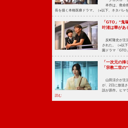
本作は、救命救
長を描く本格医療ドラマ。（※以下、ネタバレ
「GTO」“
叶渚は華があ
反町隆史が主演
された。（※以
園ドラマ「GTO
「一次元の挿
「宗教二世の
山田涼介が主演
が、2日に放送
説が原作。ヒマラ
読む