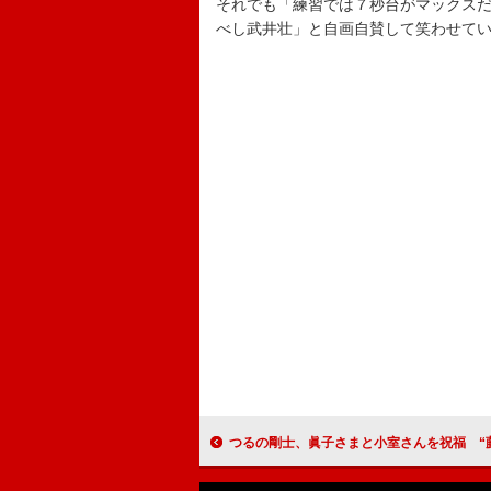
それでも「練習では７秒台がマックス
べし武井壮」と自画自賛して笑わせて
つるの剛士、眞子さまと小室さんを祝福 “藤沢つながり”「『海の王子』