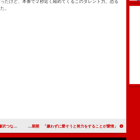
だったけど、本番で２秒近く縮めてくるこのタレント力。恐る
いた。
は縁起がいい」
土屋アンナ“アモーレ”トークを展開 「嫌わずに愛そうと努力をすることが愛情」