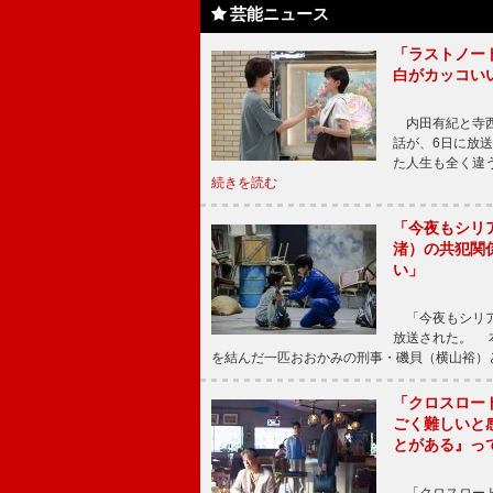
芸能ニュース
「ラストノー
白がカッコい
内田有紀と寺西
話が、6日に放
た人生も全く違
続きを読む
「今夜もシリ
渚）の共犯関
い」
「今夜もシリア
放送された。 
を結んだ一匹おおかみの刑事・磯貝（横山裕）
「クロスロー
ごく難しいと
とがある』っ
「クロスロード