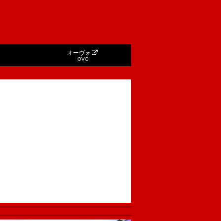
オーヴォ
OVO