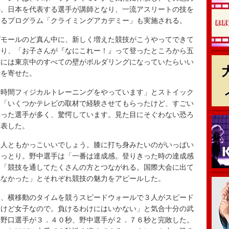
の。日本を代表する選手が講師となり、一流アスリートの技を
きるプログラム「クライミングアカデミー」も実施される。
モールのど真ん中に、新しく増えた競技がこうやってできて
語り、「お子さんが『なにこれー！』って登ったところから五
年には東京中のすべての壁がボルダリングになっていたらいい
待を寄せた。
時間フィジカルトレーニングをやっています」とストイック
も「いくつかテレビの取材で経験させてもらったけど、すごい
持った選手が多く、驚愕しています。見た目にそぐわない恐ろ
を表した。
人ともかっこいいでしょう。膝に打ち身みたいのがいっぱい
うっとり。野中選手は「一番は達成感。登りきった時の達成感
は「競技を通してたくさんの方とつながれる。国際大会に出て
れなかった」とそれぞれ競技の魅力をアピールした。
、横移動のタイムを競うスピードウォールで３人がスピード
すけど女子なので。負けるわけにはいかない」と気合十分の武
、野口選手が３．４０秒、野中選手が２．７６秒と完敗した。