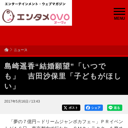
MENU
ニュース
島崎遥香“結婚願望”「いつで
も」 吉田沙保里「子どもがほし
い」
2017年5月16日 / 13:43
ポスト
シェア
送る
「夢の７億円～ドリームジャンボカフェ～」ＰＲイベン