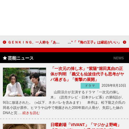
ＧＥＮＫＩＮＧ、一人称を「あたし」に戻す 「ダーリンの反応が気になる」
つるの剛士、眞子さまと小室さんを祝福 “藤沢つながり”「『海の王子』は縁起がいい」
芸能ニュース
NEWS
「一次元の挿し木」“紫陽”堀田真由の正
体が判明 「義父も仙波佳代子も思考がヤ
バ過ぎる」「衝撃の展開」
2026年8月10日
ドラマ
山田涼介が主演するドラマ「一次元の挿し
木」（読売テレビ・日本テレビ系）の第6話が、
9日に放送された。（※以下、ネタバレを含みます） 本作は、松下龍之介氏の
同名小説が原作。ヒマラヤ山中で発掘された200年前の人骨が、失踪した妹の
DNAと完 …
続きを読む
日曜劇場「VIVANT」「マジかよ野崎」