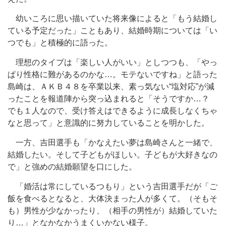
幼いころに思い描いていた将来像によると「もう結婚し
ている予定だった」こともあり、結婚時期については「い
つでも」と積極的に語った。
理想のタイプは「楽しい人がいい」としつつも、「やっ
ぱり性格に難があるのかな…。モテないですね」と語った
島崎は、ＡＫＢ４８を卒業以来、素っ気ない“塩対応”が減
ったことを報道陣から突っ込まれると「そうですか…？
でも１人なので、受け答えはできるように成長しなくちゃ
なと思って」と意識的に努力していることを明かした。
一方、吉田選手も「かなえたい夢は島崎さんと一緒で、
結婚したい。そして子どもがほしい。子どもが大好きなの
で」と強めの結婚願望を口にした。
「婚活は常にしているつもり」という吉田選手だが「ご
飯を食べるとなると、大体決まった人が多くて。（そもそ
も）男性が少なかったり、（相手の男性が）結婚していた
り…」となかなかうまくいかない様子。