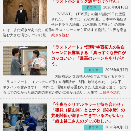
「ラストがショック過ぎてぼうぜん」
2026年8月10日
ドラマ
「VIVANT」（TBS系）の第13話が9日に放送
された。 本作は、2023年夏、日本中を熱狂さ
せたドラマの続編。乃木憂助（堺雅人）の冒険
には、まだ続きがあった。前作のラストシーンから直結する物語。“世界を巻き
込む大きな渦”が、ついに別 …
続きを読む
「ラストノート」“澄晴”寺西拓人の告白
シーンに反響集まる 「真っすぐな告白が
カッコいい」「最高のシーンをありがと
う」
2026年8月7日
ドラマ
内田有紀と寺西拓人がダブル主演するドラマ
「ラストノート」（フジテレビ系）の第5話が、6日に放送された。（※以下、
ネタバレを含みます） 本作は、環境も積み重ねてきた人生も全く違う、交わ
るはずのなかった歳の差の男女が静かに引かれ合い、人生で …
続きを読む
「今夜もシリアルキラーと待ち合わせ」
「磯貝（横山裕）とヒナタ（関水渚）の
共犯関係が深まってきているのがいい」
「縦山裕二さんのグッズ欲しい」
2026年8月6日
ドラマ