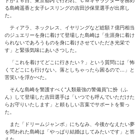
トが１６日、東京都内で行われ、ＣＭキャラクターを務め
る島崎遥香と女子レスリングの吉田沙保里選手が出席し
た。
ティアラ、ネックレス、イヤリングなど総額７億円相当
のジュエリーを身に着けて登場した島崎は「生涯身に着け
られないであろうものを身に着けさせていただき光栄で
す」と緊張気味にあいさつした。
「これを着けてどこに行きたい？」という質問には「怖
くてどこにも行けない。落としちゃったら困るので…」と
苦笑いを浮かべた。
そんな島崎を警護すべく“人類最強の警備員”に扮（ふ
ん）して登場した吉田選手は「いつでも呼んでいただけた
らお守りいたします」と頼もしい言葉でサポートを誓っ
た。
また「ドリームジャンボ」にちなみ、今後かなえたい夢
を問われた島崎は「やっぱり結婚はしてみたいです」と答
えた。