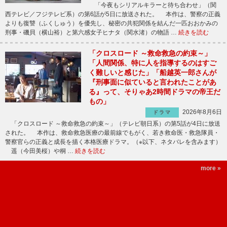
「今夜もシリアルキラーと待ち合わせ」（関
西テレビ／フジテレビ系）の第6話が5日に放送された。 本作は、警察の正義
よりも復讐（ふくしゅう）を優先し、秘密の共犯関係を結んだ一匹おおかみの
刑事・磯貝（横山裕）と第六感女子ヒナタ（関水渚）の物語 …
続きを読む
「クロスロード ～救命救急の約束～」
「人間関係、特に人を指導するのはすご
く難しいと感じた」「船越英一郎さんが
『刑事面に似ていると言われたことがあ
る』って、そりゃあ2時間ドラマの帝王だ
もの」
2026年8月6日
ドラマ
「クロスロード ～救命救急の約束～」（テレビ朝日系）の第5話が4日に放送
された。 本作は、救命救急医療の最前線でもがく、若き救命医・救急隊員・
警察官らの正義と成長を描く本格医療ドラマ。（※以下、ネタバレを含みます）
遥（今田美桜）や桐 …
続きを読む
more »