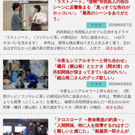
「ラストノート」“澄晴”寺西拓人の告白
シーンに反響集まる 「真っすぐな告白が
カッコいい」「最高のシーンをありがと
う」
2026年8月7日
ドラマ
内田有紀と寺西拓人がダブル主演するドラマ
「ラストノート」（フジテレビ系）の第5話が、6日に放送された。（※以下、
ネタバレを含みます） 本作は、環境も積み重ねてきた人生も全く違う、交わ
るはずのなかった歳の差の男女が静かに引かれ合い、人生で …
続きを読む
「今夜もシリアルキラーと待ち合わせ」
「磯貝（横山裕）とヒナタ（関水渚）の
共犯関係が深まってきているのがいい」
「縦山裕二さんのグッズ欲しい」
2026年8月6日
ドラマ
「今夜もシリアルキラーと待ち合わせ」（関
西テレビ／フジテレビ系）の第6話が5日に放送された。 本作は、警察の正義
よりも復讐（ふくしゅう）を優先し、秘密の共犯関係を結んだ一匹おおかみの
刑事・磯貝（横山裕）と第六感女子ヒナタ（関水渚）の物語 …
続きを読む
「クロスロード ～救命救急の約束～」
「人間関係、特に人を指導するのはすご
く難しいと感じた」「船越英一郎さんが