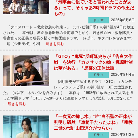
『刑事面に似ていると言われたことがあ
る』って、そりゃあ2時間ドラマの帝王だ
もの」
2026年8月6日
ドラマ
「クロスロード ～救命救急の約束～」（テレビ朝日系）の第5話が4日に放送
された。 本作は、救命救急医療の最前線でもがく、若き救命医・救急隊員・
警察官らの正義と成長を描く本格医療ドラマ。（※以下、ネタバレを含みます）
遥（今田美桜）や桐 …
続きを読む
「GTO」“鬼塚”反町隆史らが「告白大作
戦」を決行 「カジサックの娘・梶原叶渚
は華がある」「黒幕の正体は誰」
2026年8月4日
ドラマ
反町隆史が主演するドラマ「GTO」（カンテ
レ・フジテレビ系）の第3話が、3日に放送され
た。（※以下、ネタバレを含みます） 本作は、1998年に放送されて人気を博
した学園ドラマ「GTO」が28年ぶりに連続ドラマとして復活。50代になった“
…
続きを読む
「一次元の挿し木」“唯”白石聖の正体が
判明し騒然 「車椅子だったよね」「宗教
二世の“悠”山田涼介がつらい」
2026年8月3日
ドラマ