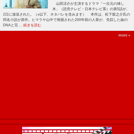
山田涼介が主演するドラマ「一次元の挿し
木」（読売テレビ・日本テレビ系）の第5話が、
2日に放送された。（※以下、ネタバレを含みます） 本作は、松下龍之介氏の
同名小説が原作。ヒマラヤ山中で発掘された200年前の人骨が、失踪した妹の
DNAと完 …
続きを読む
more »