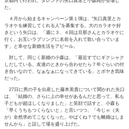
京都内で行われ、タレントの矢口真里と小森純が登場し
た。
４月から始まるキャンペーン第１弾は、“矢口真里とカ
ラオケを練習してくれる人”を募集する。大のカラオケ好
きという矢口は、「週に３、４回は旦那さんとカラオケに
行く。お互いラブソングに名前を入れて歌い合っていま
す」と幸せな新婚生活をアピール。
対して、同じく新婚の小森は、「最近すでにギクシャク
しだしている。友達のときから合わせたら７年ぐらいの付
き合いなので、なぁなぁになってきている」とボヤき気味
だった。
27日に男の子を出産した藤本美貴について聞かれた矢口
は、「結婚の、さらに上の幸せがあるんだと思って、私も
子どもが超ほしくなりました」と笑顔で話すと、小森も
「早くうちもつくらないと」と言いつつ、「今じゃ（夫
が）全然求めてこなくなった。やばくね？でも離婚はしま
せんから」と話して場を盛り上げた。