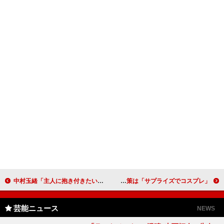
中村玉緒「主人に抱き付きたい」 憧れのメリル・ストリープに変身
川島なお美“ミスＤＪ”から“ミセスＤＪ”へ 夫婦円満の秘策は「サプライズでコスプレ」
芸能ニュース
NEWS