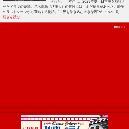
された。 本作は、2023年夏、日本中を熱狂さ
せたドラマの続編。乃木憂助（堺雅人）の冒険には、まだ続きがあった。前作
のラストシーンから直結する物語。“世界を巻き込む大きな渦”が、ついに別 …
続きを読む
more »