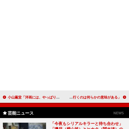
小山薫堂「洋画には、やっぱりワイン」 新企画で単館系映画館を応援
押尾学、東京拘置所に収容 「刑務所に行くのは何らかの意味がある」
芸能ニュース
NEWS
「今夜もシリアルキラーと待ち合わせ」
「磯貝（横山裕）とヒナタ（関水渚）の