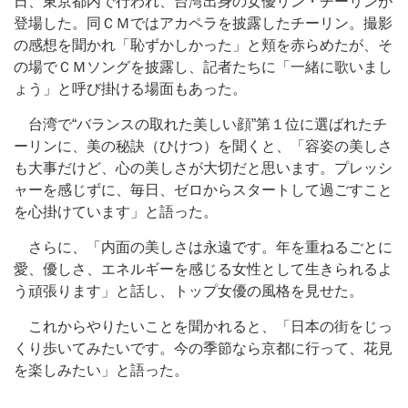
日、東京都内で行われ、台湾出身の女優リン・チーリンが
登場した。同ＣＭではアカペラを披露したチーリン。撮影
の感想を聞かれ「恥ずかしかった」と頬を赤らめたが、そ
の場でＣＭソングを披露し、記者たちに「一緒に歌いまし
ょう」と呼び掛ける場面もあった。
台湾で“バランスの取れた美しい顔”第１位に選ばれたチ
ーリンに、美の秘訣（ひけつ）を聞くと、「容姿の美しさ
も大事だけど、心の美しさが大切だと思います。プレッシ
ャーを感じずに、毎日、ゼロからスタートして過ごすこと
を心掛けています」と語った。
さらに、「内面の美しさは永遠です。年を重ねるごとに
愛、優しさ、エネルギーを感じる女性として生きられるよ
う頑張ります」と話し、トップ女優の風格を見せた。
これからやりたいことを聞かれると、「日本の街をじっ
くり歩いてみたいです。今の季節なら京都に行って、花見
を楽しみたい」と語った。