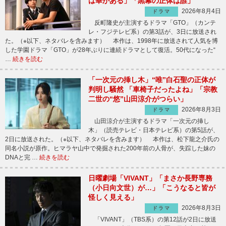
は華がある」「黒幕の正体は誰」
2026年8月4日
ドラマ
反町隆史が主演するドラマ「GTO」（カンテ
レ・フジテレビ系）の第3話が、3日に放送され
た。（※以下、ネタバレを含みます） 本作は、1998年に放送されて人気を博
した学園ドラマ「GTO」が28年ぶりに連続ドラマとして復活。50代になった“
…
続きを読む
「一次元の挿し木」“唯”白石聖の正体が
判明し騒然 「車椅子だったよね」「宗教
二世の“悠”山田涼介がつらい」
2026年8月3日
ドラマ
山田涼介が主演するドラマ「一次元の挿し
木」（読売テレビ・日本テレビ系）の第5話が、
2日に放送された。（※以下、ネタバレを含みます） 本作は、松下龍之介氏の
同名小説が原作。ヒマラヤ山中で発掘された200年前の人骨が、失踪した妹の
DNAと完 …
続きを読む
日曜劇場「VIVANT」「まさか長野専務
（小日向文世）が…」「こうなると皆が
怪しく見える」
2026年8月3日
ドラマ
「VIVANT」（TBS系）の第12話が2日に放送