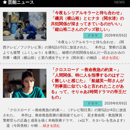
芸能ニュース
NEWS
「今夜もシリアルキラーと待ち合わせ」
「磯貝（横山裕）とヒナタ（関水渚）の
共犯関係が深まってきているのがいい」
「縦山裕二さんのグッズ欲しい」
2026年8月6日
ドラマ
「今夜もシリアルキラーと待ち合わせ」（関
西テレビ／フジテレビ系）の第6話が5日に放送された。 本作は、警察の正義
よりも復讐（ふくしゅう）を優先し、秘密の共犯関係を結んだ一匹おおかみの
刑事・磯貝（横山裕）と第六感女子ヒナタ（関水渚）の物語 …
続きを読む
「クロスロード ～救命救急の約束～」
「人間関係、特に人を指導するのはすご
く難しいと感じた」「船越英一郎さんが
『刑事面に似ていると言われたことがあ
る』って、そりゃあ2時間ドラマの帝王だ
もの」
2026年8月6日
ドラマ
「クロスロード ～救命救急の約束～」（テレビ朝日系）の第5話が4日に放送
された。 本作は、救命救急医療の最前線でもがく、若き救命医・救急隊員・
警察官らの正義と成長を描く本格医療ドラマ。（※以下、ネタバレを含みます）
遥（今田美桜）や桐 …
続きを読む