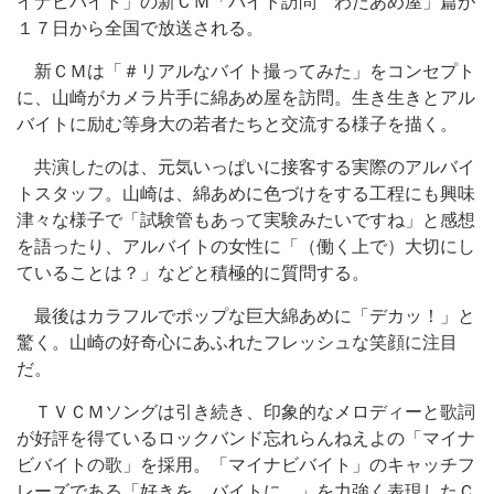
イナビバイト」の新ＣＭ「バイト訪問 わたあめ屋」篇が
１７日から全国で放送される。
新ＣＭは「＃リアルなバイト撮ってみた」をコンセプト
に、山崎がカメラ片手に綿あめ屋を訪問。生き生きとアル
バイトに励む等身大の若者たちと交流する様子を描く。
共演したのは、元気いっぱいに接客する実際のアルバイ
トスタッフ。山崎は、綿あめに色づけをする工程にも興味
津々な様子で「試験管もあって実験みたいですね」と感想
を語ったり、アルバイトの女性に「（働く上で）大切にし
ていることは？」などと積極的に質問する。
最後はカラフルでポップな巨大綿あめに「デカッ！」と
驚く。山崎の好奇心にあふれたフレッシュな笑顔に注目
だ。
ＴＶＣＭソングは引き続き、印象的なメロディーと歌詞
が好評を得ているロックバンド忘れらんねえよの「マイナ
ビバイトの歌」を採用。「マイナビバイト」のキャッチフ
レーズである「好きを、バイトに。」を力強く表現したＣ