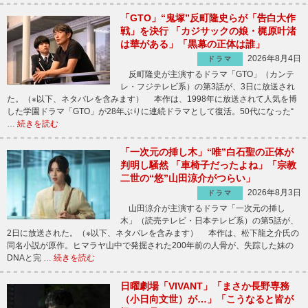
「GTO」“鬼塚”反町隆史らが「告白大作
戦」を決行 「カジサックの娘・梶原叶渚
は華がある」「黒幕の正体は誰」
2026年8月4日
ドラマ
反町隆史が主演するドラマ「GTO」（カンテ
レ・フジテレビ系）の第3話が、3日に放送され
た。（※以下、ネタバレを含みます） 本作は、1998年に放送されて人気を博
した学園ドラマ「GTO」が28年ぶりに連続ドラマとして復活。50代になった“
…
続きを読む
「一次元の挿し木」“唯”白石聖の正体が
判明し騒然 「車椅子だったよね」「宗教
二世の“悠”山田涼介がつらい」
2026年8月3日
ドラマ
山田涼介が主演するドラマ「一次元の挿し
木」（読売テレビ・日本テレビ系）の第5話が、
2日に放送された。（※以下、ネタバレを含みます） 本作は、松下龍之介氏の
同名小説が原作。ヒマラヤ山中で発掘された200年前の人骨が、失踪した妹の
DNAと完 …
続きを読む
日曜劇場「VIVANT」「まさか長野専務
（小日向文世）が…」「こうなると皆が