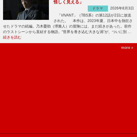
怪しく見える」
2026年8月3日
ドラマ
「VIVANT」（TBS系）の第12話が2日に放送
された。 本作は、2023年夏、日本中を熱狂さ
せたドラマの続編。乃木憂助（堺雅人）の冒険には、まだ続きがあった。前作
のラストシーンから直結する物語。“世界を巻き込む大きな渦”が、ついに別 …
続きを読む
more »