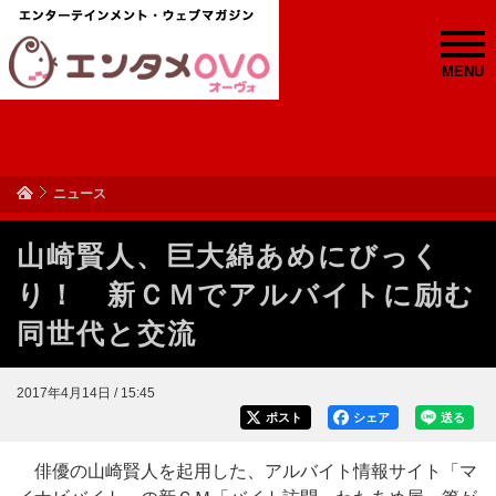
MENU
ニュース
山崎賢人、巨大綿あめにびっく
り！ 新ＣＭでアルバイトに励む
同世代と交流
2017年4月14日 / 15:45
ポスト
シェア
送る
俳優の山崎賢人を起用した、アルバイト情報サイト「マ