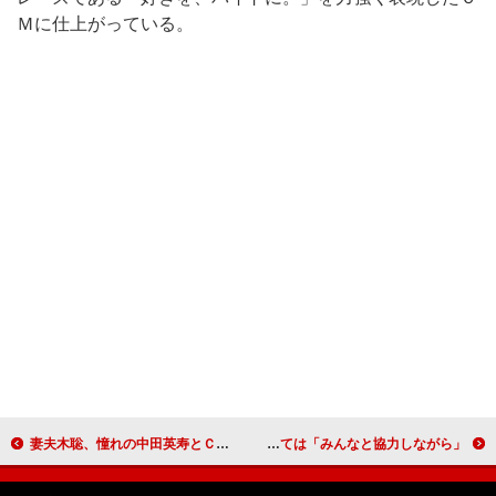
Ｍに仕上がっている。
妻夫木聡、憧れの中田英寿とＣＭ共演 撮影中には引退の真意についても直撃！
土屋アンナ、第３子誕生で多忙も笑顔 子育ては「みんなと協力しながら」