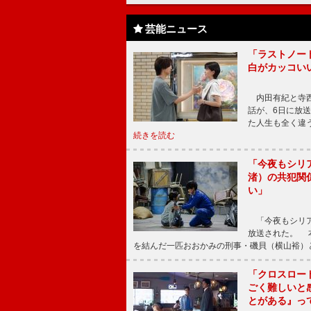
芸能ニュース
「ラストノー
白がカッコい
内田有紀と寺西
話が、6日に放
た人生も全く違
続きを読む
「今夜もシリ
渚）の共犯関
い」
「今夜もシリア
放送された。 
を結んだ一匹おおかみの刑事・磯貝（横山裕）
「クロスロー
ごく難しいと
とがある』っ