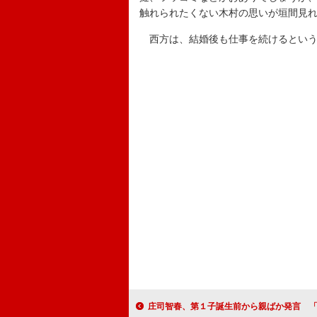
触れられたくない木村の思いが垣間見
西方は、結婚後も仕事を続けるとい
庄司智春、第１子誕生前から親ばか発言 「将来はモデ