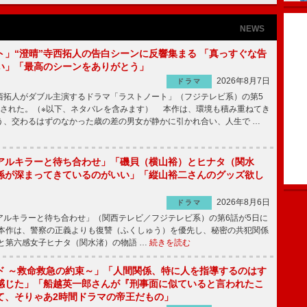
NEWS
ト」“澄晴”寺西拓人の告白シーンに反響集まる 「真っすぐな告
い」「最高のシーンをありがとう」
2026年8月7日
ドラマ
拓人がダブル主演するドラマ「ラストノート」（フジテレビ系）の第5
送された。（※以下、ネタバレを含みます） 本作は、環境も積み重ねてき
う、交わるはずのなかった歳の差の男女が静かに引かれ合い、人生で …
アルキラーと待ち合わせ」「磯貝（横山裕）とヒナタ（関水
係が深まってきているのがいい」「縦山裕二さんのグッズ欲し
2026年8月6日
ドラマ
ルキラーと待ち合わせ」（関西テレビ／フジテレビ系）の第6話が5日に
本作は、警察の正義よりも復讐（ふくしゅう）を優先し、秘密の共犯関係
と第六感女子ヒナタ（関水渚）の物語 …
続きを読む
ド ～救命救急の約束～」「人間関係、特に人を指導するのはす
感じた」「船越英一郎さんが『刑事面に似ていると言われたこ
て、そりゃあ2時間ドラマの帝王だもの」