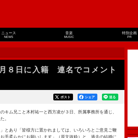
ニュース
音楽
特別企画
NEWS
MUSIC
PR
月８日に入籍 連名でコメント
ポスト
シェア
送る
のキム兄こと木村祐一と西方凌が３日、所属事務所を通じ、
した。
」とあり「皆様方に置かれましては、いろいろとご意見ご鞭
、お手柔らかにお願いします」（原文抜粋）と、過去の結婚に