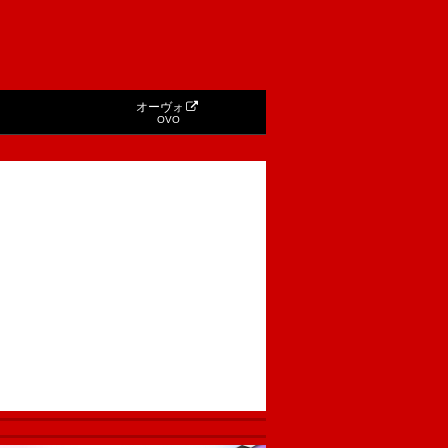
オーヴォ
OVO