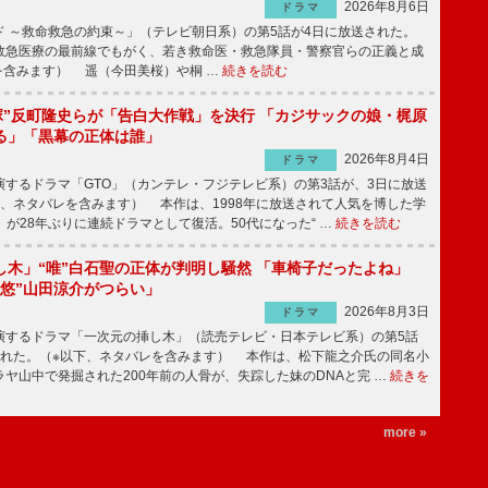
2026年8月6日
ドラマ
 ～救命救急の約束～」（テレビ朝日系）の第5話が4日に放送された。
急医療の最前線でもがく、若き救命医・救急隊員・警察官らの正義と成
を含みます） 遥（今田美桜）や桐 …
続きを読む
鬼塚”反町隆史らが「告白大作戦」を決行 「カジサックの娘・梶原
る」「黒幕の正体は誰」
2026年8月4日
ドラマ
するドラマ「GTO」（カンテレ・フジテレビ系）の第3話が、3日に放送
下、ネタバレを含みます） 本作は、1998年に放送されて人気を博した学
」が28年ぶりに連続ドラマとして復活。50代になった“ …
続きを読む
し木」“唯”白石聖の正体が判明し騒然 「車椅子だったよね」
“悠”山田涼介がつらい」
2026年8月3日
ドラマ
するドラマ「一次元の挿し木」（読売テレビ・日本テレビ系）の第5話
された。（※以下、ネタバレを含みます） 本作は、松下龍之介氏の同名小
ヤ山中で発掘された200年前の人骨が、失踪した妹のDNAと完 …
続きを
more »