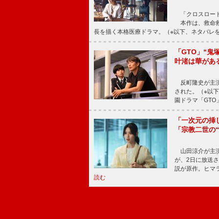
「クロスロード
本作は、救命救
長を描く本格医療ドラマ。（※以下、ネタバレ
「GTO」“
叶渚は華があ
反町隆史が主演
された。（※以
園ドラマ「GTO
「一次元の挿
「宗教二世の
山田涼介が主演
が、2日に放送
説が原作。ヒマラ
読む