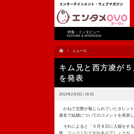
特集・インタビュー
FEATURE & INTERVIEW
ニュース
キム兄と西方凌が５
を発表
2012年2月3日 / 16:31
かねて交際が報じられていたタレント
連名で結婚についてのコメントを発表
それによると「５月８日に入籍をする
撻、ツッコミなどがおありでしょうが