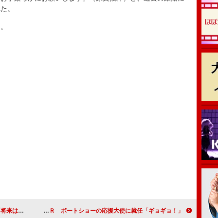
れた。
う。
ルかな」
さかなクンと福島和可菜が海の楽しさをＰＲ ボートショーの応援大使に就任「ギョギョ！」