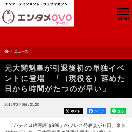
MENU
ニュース
元大関魁皇が引退後初の単独イベ
ントに登場 「（現役を）辞めた
日から時間がたつのが早い」
2012年2月6日 / 21:20
ポスト
シェア
送る
「パチスロ銀河鉄道999」のプレス発表会が６日、東京