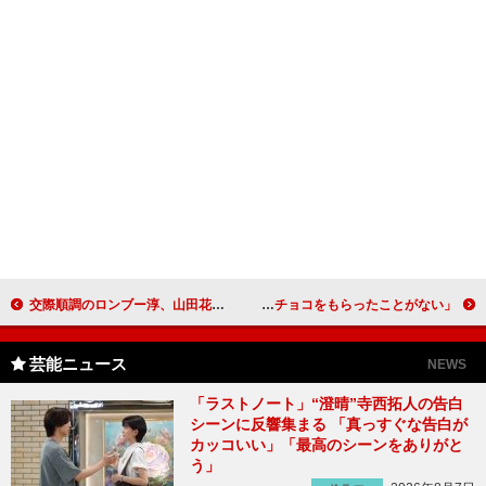
交際順調のロンブー淳、山田花子の妊娠を祝福 「花子姉さんに先を越されました」
松坂桃李は妄想が好き 「今まで本命のチョコをもらったことがない」
芸能ニュース
NEWS
「ラストノート」“澄晴”寺西拓人の告白
シーンに反響集まる 「真っすぐな告白が
カッコいい」「最高のシーンをありがと
う」