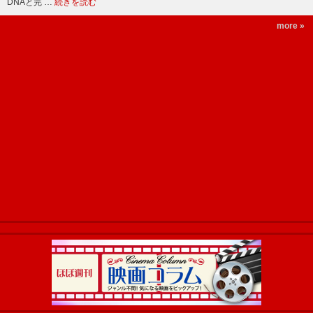
DNAと完 …
続きを読む
more »