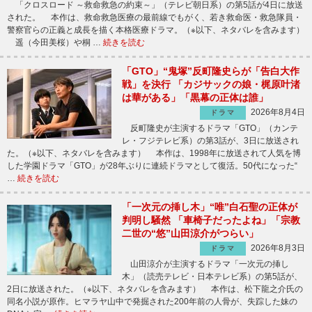
「クロスロード ～救命救急の約束～」（テレビ朝日系）の第5話が4日に放送
された。 本作は、救命救急医療の最前線でもがく、若き救命医・救急隊員・
警察官らの正義と成長を描く本格医療ドラマ。（※以下、ネタバレを含みます）
遥（今田美桜）や桐 …
続きを読む
「GTO」“鬼塚”反町隆史らが「告白大作
戦」を決行 「カジサックの娘・梶原叶渚
は華がある」「黒幕の正体は誰」
2026年8月4日
ドラマ
反町隆史が主演するドラマ「GTO」（カンテ
レ・フジテレビ系）の第3話が、3日に放送され
た。（※以下、ネタバレを含みます） 本作は、1998年に放送されて人気を博
した学園ドラマ「GTO」が28年ぶりに連続ドラマとして復活。50代になった“
…
続きを読む
「一次元の挿し木」“唯”白石聖の正体が
判明し騒然 「車椅子だったよね」「宗教
二世の“悠”山田涼介がつらい」
2026年8月3日
ドラマ
山田涼介が主演するドラマ「一次元の挿し
木」（読売テレビ・日本テレビ系）の第5話が、
2日に放送された。（※以下、ネタバレを含みます） 本作は、松下龍之介氏の
同名小説が原作。ヒマラヤ山中で発掘された200年前の人骨が、失踪した妹の