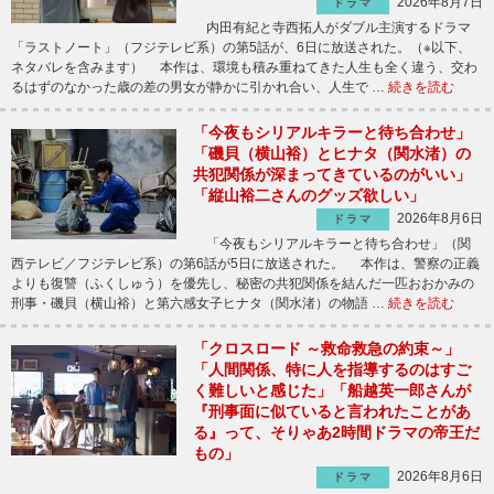
2026年8月7日
ドラマ
内田有紀と寺西拓人がダブル主演するドラマ
「ラストノート」（フジテレビ系）の第5話が、6日に放送された。（※以下、
ネタバレを含みます） 本作は、環境も積み重ねてきた人生も全く違う、交わ
るはずのなかった歳の差の男女が静かに引かれ合い、人生で …
続きを読む
「今夜もシリアルキラーと待ち合わせ」
「磯貝（横山裕）とヒナタ（関水渚）の
共犯関係が深まってきているのがいい」
「縦山裕二さんのグッズ欲しい」
2026年8月6日
ドラマ
「今夜もシリアルキラーと待ち合わせ」（関
西テレビ／フジテレビ系）の第6話が5日に放送された。 本作は、警察の正義
よりも復讐（ふくしゅう）を優先し、秘密の共犯関係を結んだ一匹おおかみの
刑事・磯貝（横山裕）と第六感女子ヒナタ（関水渚）の物語 …
続きを読む
「クロスロード ～救命救急の約束～」
「人間関係、特に人を指導するのはすご
く難しいと感じた」「船越英一郎さんが
『刑事面に似ていると言われたことがあ
る』って、そりゃあ2時間ドラマの帝王だ
もの」
2026年8月6日
ドラマ