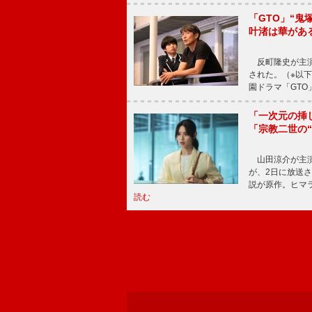
「GTO」“
叶渚は華があ
反町隆史が主演
された。（※以
園ドラマ「GTO
「一次元の挿
「宗教二世の
山田涼介が主演
が、2日に放送
説が原作。ヒマラ
読む