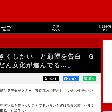
ニュース
音楽
特別企画
NEWS
MUSIC
PR
きくしたい」と願望を告白 Ｇ
だん女化が進んでる…」
ポスト
シェア
送る
商品発表会が２３日、東京都内で行われ、女優の仲里依紗と
。
空腹状態を作らないことでドカ食いを避ける食習慣「ヘルシ
て開発した菓子シリーズ。