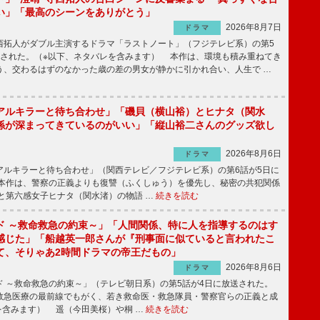
い」「最高のシーンをありがとう」
2026年8月7日
ドラマ
拓人がダブル主演するドラマ「ラストノート」（フジテレビ系）の第5
送された。（※以下、ネタバレを含みます） 本作は、環境も積み重ねてき
う、交わるはずのなかった歳の差の男女が静かに引かれ合い、人生で …
アルキラーと待ち合わせ」「磯貝（横山裕）とヒナタ（関水
係が深まってきているのがいい」「縦山裕二さんのグッズ欲し
2026年8月6日
ドラマ
ルキラーと待ち合わせ」（関西テレビ／フジテレビ系）の第6話が5日に
本作は、警察の正義よりも復讐（ふくしゅう）を優先し、秘密の共犯関係
と第六感女子ヒナタ（関水渚）の物語 …
続きを読む
ド ～救命救急の約束～」「人間関係、特に人を指導するのはす
感じた」「船越英一郎さんが『刑事面に似ていると言われたこ
て、そりゃあ2時間ドラマの帝王だもの」
2026年8月6日
ドラマ
 ～救命救急の約束～」（テレビ朝日系）の第5話が4日に放送された。
急医療の最前線でもがく、若き救命医・救急隊員・警察官らの正義と成
を含みます） 遥（今田美桜）や桐 …
続きを読む