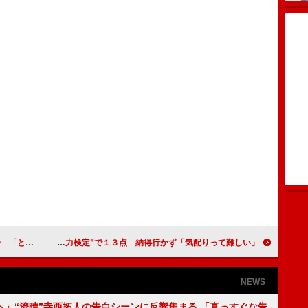
勝したい」
西島秀俊“気配り力検定”で１３点 納得行かず「気配りって難しい」
NEWS
ト」“澄晴”寺西拓人の告白シーンに反響集まる 「真っすぐな告