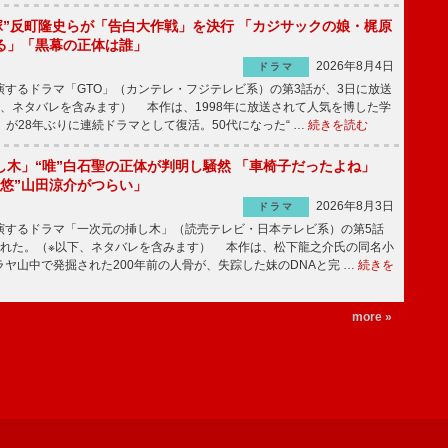
鬼塚”反町隆史らが「告白大作戦」を決行 「カジサックの娘・梶原
る」「黒幕の正体は誰」
2026年8月4日
ドラマ
するドラマ「GTO」（カンテレ・フジテレビ系）の第3話が、3日に放送
下、ネタバレを含みます） 本作は、1998年に放送されて人気を博した学
」が28年ぶりに連続ドラマとして復活。50代になった“ …
続きを読む
し木」“唯”白石聖の正体が判明し騒然 「車椅子だったよね」
“悠”山田涼介がつらい」
2026年8月3日
ドラマ
するドラマ「一次元の挿し木」（読売テレビ・日本テレビ系）の第5話
された。（※以下、ネタバレを含みます） 本作は、松下龍之介氏の同名小
ヤ山中で発掘された200年前の人骨が、失踪した妹のDNAと完 …
続きを
more »