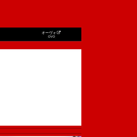
オーヴォ
OVO