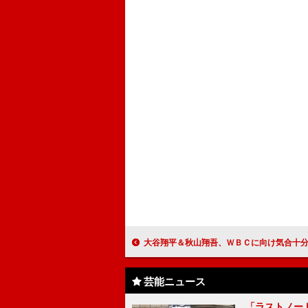
大谷翔平＆秋山翔吾、ＷＢＣに向け気合十分 「とにかく勝ちたい。優
芸能ニュース
「ラストノー