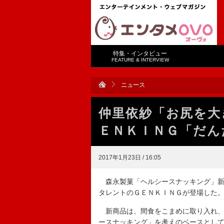
特集・インタビュー
FEATURE & INTERVIEW
ニュース
仲里依紗「お尻を大
ＥＮＫＩＮＧ「だん
2017年1月23日 / 16:05
森永製菓「ヘルシースナッキング」新
タレントのＧＥＮＫＩＮＧが登場した
新商品は、間食をこまめに取り入れ、
ースナッキング」を考えのベースとし