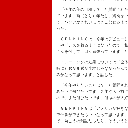
「今年の美の目標は？」と質問された
ています。酉（とり）年だし、鶏肉を
て、パンツがきれいにはきこなせるよ
った。
ＧＥＮＫＩＮＧは「今年はデビューし
トやドレスを着るようになったので、
さんを付けて、日々頑張っています」
トレーニングの効果については「全体
時に）おかま感が半端じゃなかったん
のかなって思います」と話した。
「今年やりたいことは？」と質問され
みたいに飛びたいです。２年ぐらい前
ので、また飛びたいです。飛ぶのが大
ＧＥＮＫＩＮＧは「アメリカが好きな
で仕事ができたらいいなって思います
で、向こうの雑誌だったり、そういう