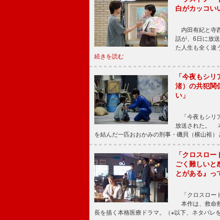
白がカッコい
内田有紀と寺西
話が、6日に放
た人生も全く違
続きを読む
「今夜もシリ
渚）の共犯関
い」
「今夜もシリア
放送された。 
を結んだ一匹おおかみの刑事・磯貝（横山裕）
「クロスロー
ごく難しいと
とがある』っ
「クロスロード
本作は、救命救
長を描く本格医療ドラマ。（※以下、ネタバレ