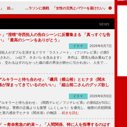
だ実感ない」
長谷川理恵、ジェシカらがマラソンに挑戦 「女性の元気とパワーを届けたい」
NEWS
ト」“澄晴”寺西拓人の告白シーンに反響集まる 「真っすぐな告
い」「最高のシーンをありがとう」
2026年8月7日
ドラマ
拓人がダブル主演するドラマ「ラストノート」（フジテレビ系）の第5
送された。（※以下、ネタバレを含みます） 本作は、環境も積み重ねてき
う、交わるはずのなかった歳の差の男女が静かに引かれ合い、人生で …
アルキラーと待ち合わせ」「磯貝（横山裕）とヒナタ（関水
係が深まってきているのがいい」「縦山裕二さんのグッズ欲し
2026年8月6日
ドラマ
ルキラーと待ち合わせ」（関西テレビ／フジテレビ系）の第6話が5日に
本作は、警察の正義よりも復讐（ふくしゅう）を優先し、秘密の共犯関係
と第六感女子ヒナタ（関水渚）の物語 …
続きを読む
ド ～救命救急の約束～」「人間関係、特に人を指導するのはす