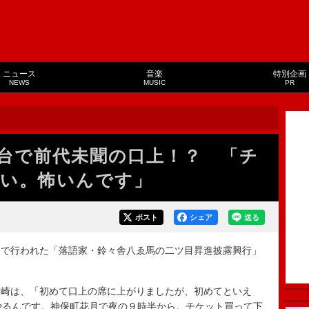
ニュース
音楽
特別企画
NEWS
MUSIC
PR
台で前代未聞の口上！？ 「チ
い。怖いんです」
ポスト
シェア
送る
で行われた「落語家・鈴々舎八ゑ馬の二ツ目昇進披露興行」
崎は、「初めて口上の席に上がりましたが、初めてといえ
やるんです。神保町花月で夜の９時半から。チケット買って下