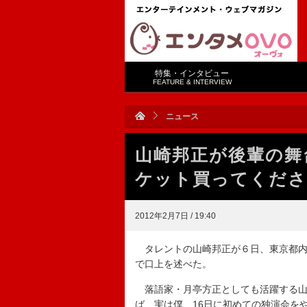
特集・インタビュー
FEATURE & INTERVIEW
ニュース
山崎邦正が後輩の舞
ケット買ってくださ
2012年2月7日 / 19:40
タレントの山崎邦正が６日、東京都内
で口上を述べた。
落語家・月亭方正としても活躍する山
ば、実は僕、16日に初めての独演会を