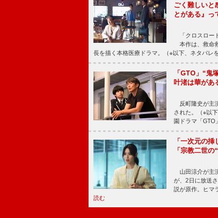
ごく難しいと
とがある』っ
「クロスロード
本作は、救命救
長を描く本格医療ドラマ。（※以下、ネタバレ
「GTO」“
叶渚は華があ
反町隆史が主演
された。（※以
園ドラマ「GTO
「一次元の挿
「宗教二世の
山田涼介が主演
が、2日に放送
説が原作。ヒマラ
読む