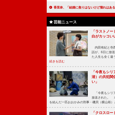
香里奈、「結婚に焦りはないけど憧れはある」 妊娠８カ月の麻生久美子は「ま
芸能ニュース
「ラストノー
白がカッコい
内田有紀と寺西
話が、6日に放
た人生も全く違
続きを読む
「今夜もシリ
渚）の共犯関
い」
「今夜もシリア
放送された。 
を結んだ一匹おおかみの刑事・磯貝（横山裕）
「クロスロー