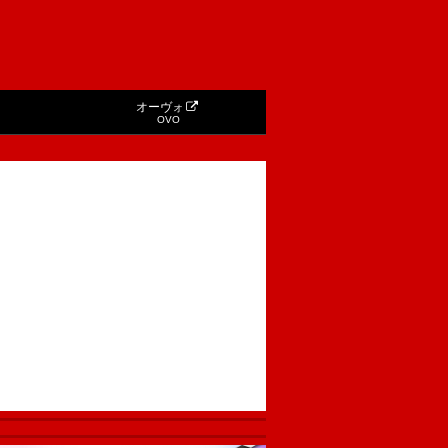
オーヴォ
OVO