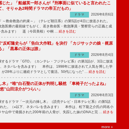
感じた」「船越英一郎さんが『刑事面に似ていると言われたこ
て、そりゃあ2時間ドラマの帝王だもの」
2026年8月6日
ドラマ
 ～救命救急の約束～」（テレビ朝日系）の第5話が4日に放送された。
急医療の最前線でもがく、若き救命医・救急隊員・警察官らの正義と成
を含みます） 遥（今田美桜）や桐 …
続きを読む
鬼塚”反町隆史らが「告白大作戦」を決行 「カジサックの娘・梶原
る」「黒幕の正体は誰」
2026年8月4日
ドラマ
するドラマ「GTO」（カンテレ・フジテレビ系）の第3話が、3日に放送
下、ネタバレを含みます） 本作は、1998年に放送されて人気を博した学
」が28年ぶりに連続ドラマとして復活。50代になった“ …
続きを読む
し木」“唯”白石聖の正体が判明し騒然 「車椅子だったよね」
“悠”山田涼介がつらい」
2026年8月3日
ドラマ
するドラマ「一次元の挿し木」（読売テレビ・日本テレビ系）の第5話
された。（※以下、ネタバレを含みます） 本作は、松下龍之介氏の同名小
ヤ山中で発掘された200年前の人骨が、失踪した妹のDNAと完 …
続きを
more »