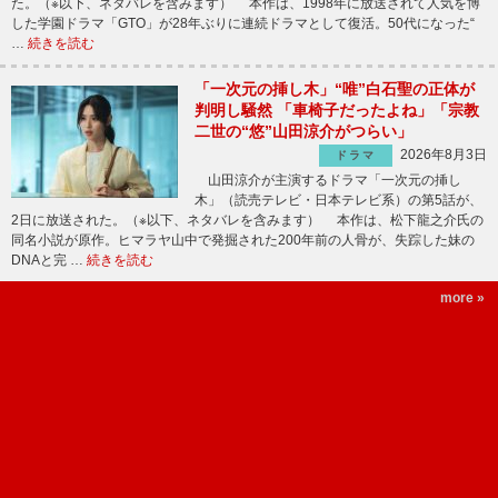
た。（※以下、ネタバレを含みます） 本作は、1998年に放送されて人気を博
した学園ドラマ「GTO」が28年ぶりに連続ドラマとして復活。50代になった“
…
続きを読む
「一次元の挿し木」“唯”白石聖の正体が
判明し騒然 「車椅子だったよね」「宗教
二世の“悠”山田涼介がつらい」
2026年8月3日
ドラマ
山田涼介が主演するドラマ「一次元の挿し
木」（読売テレビ・日本テレビ系）の第5話が、
2日に放送された。（※以下、ネタバレを含みます） 本作は、松下龍之介氏の
同名小説が原作。ヒマラヤ山中で発掘された200年前の人骨が、失踪した妹の
DNAと完 …
続きを読む
more »