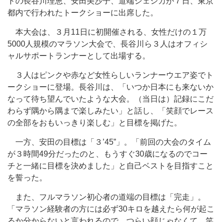
トの長谷川理恵、安田美沙子、道端ジェシカが７日、東京
都内で行われたトークショーに出席した。
本大会は、３月11日に初開催される、女性だけの１万
5000人規模のマラソン大会で、長谷川ら３人はオフィシ
ャルサポートランナーとして出場する。
３人はピンクや赤など女性らしいランナーウエア姿でト
ークショーに登場。長谷川は、「いつか日本にも来ないか
なって待ち望んでいたような大会。（当日は）記録にこだ
わらず隅から隅まで楽しみたい」と話し、「笑顔でレース
の全部をおもいっきり楽しむ」と目標を掲げた。
一方、安田の目標は「３’45”」。「前回の大会のタイム
が３時間49分だったのと、もうすぐ30歳になるのでコー
チと一緒に目標を決めました」と自己ベストを目指すこと
を誓った。
また、フルマラソン初心者の道端の目標は「完走」。
「マラソン経験者の方には必ず30キロを越えたら何が起こ
るか分からないと言われるので。つらい顔じゃなくて、笑