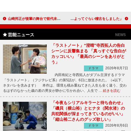
山崎邦正が後輩の舞台で前代未聞の口上！？ 「チケット買ってください。怖いんです」
堂本光一、「Ｅｎｄｌｅｓｓ ＳＨＯＣＫ」公演が再開 「死んじゃうよってぐらい稽古をしました」
芸能ニュース
NEWS
「ラストノート」“澄晴”寺西拓人の告白
シーンに反響集まる 「真っすぐな告白が
カッコいい」「最高のシーンをありがと
う」
2026年8月7日
ドラマ
内田有紀と寺西拓人がダブル主演するドラマ
「ラストノート」（フジテレビ系）の第5話が、6日に放送された。（※以下、
ネタバレを含みます） 本作は、環境も積み重ねてきた人生も全く違う、交わ
るはずのなかった歳の差の男女が静かに引かれ合い、人生で …
続きを読む
「今夜もシリアルキラーと待ち合わせ」
「磯貝（横山裕）とヒナタ（関水渚）の
共犯関係が深まってきているのがいい」
「縦山裕二さんのグッズ欲しい」
2026年8月6日
ドラマ