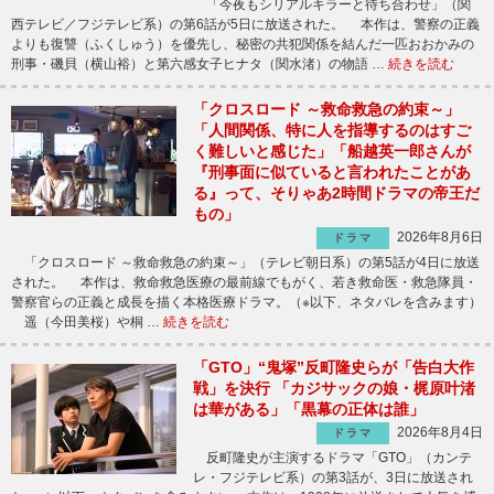
「今夜もシリアルキラーと待ち合わせ」（関
西テレビ／フジテレビ系）の第6話が5日に放送された。 本作は、警察の正義
よりも復讐（ふくしゅう）を優先し、秘密の共犯関係を結んだ一匹おおかみの
刑事・磯貝（横山裕）と第六感女子ヒナタ（関水渚）の物語 …
続きを読む
「クロスロード ～救命救急の約束～」
「人間関係、特に人を指導するのはすご
く難しいと感じた」「船越英一郎さんが
『刑事面に似ていると言われたことがあ
る』って、そりゃあ2時間ドラマの帝王だ
もの」
2026年8月6日
ドラマ
「クロスロード ～救命救急の約束～」（テレビ朝日系）の第5話が4日に放送
された。 本作は、救命救急医療の最前線でもがく、若き救命医・救急隊員・
警察官らの正義と成長を描く本格医療ドラマ。（※以下、ネタバレを含みます）
遥（今田美桜）や桐 …
続きを読む
「GTO」“鬼塚”反町隆史らが「告白大作
戦」を決行 「カジサックの娘・梶原叶渚
は華がある」「黒幕の正体は誰」
2026年8月4日
ドラマ
反町隆史が主演するドラマ「GTO」（カンテ
レ・フジテレビ系）の第3話が、3日に放送され