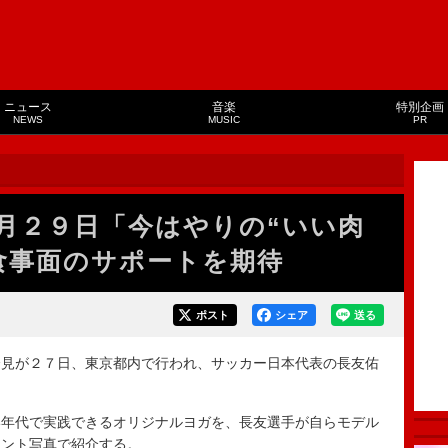
ニュース
音楽
特別企画
NEWS
MUSIC
PR
月２９日「今はやりの“いい肉
食事面のサポートを期待
ポスト
シェア
送る
見が２７日、東京都内で行われ、サッカー日本代表の長友佑
年代で実践できるオリジナルヨガを、長友選手が自らモデル
イント写真で紹介する。