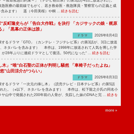
 ～救命救急の約束～」（テレビ朝日系）の第5話が4日に放送された。
急医療の最前線でもがく、若き救命医・救急隊員・警察官らの正義と成
を含みます） 遥（今田美桜）や桐 …
続きを読む
鬼塚”反町隆史らが「告白大作戦」を決行 「カジサックの娘・梶原
る」「黒幕の正体は誰」
2026年8月4日
ドラマ
するドラマ「GTO」（カンテレ・フジテレビ系）の第3話が、3日に放送
下、ネタバレを含みます） 本作は、1998年に放送されて人気を博した学
」が28年ぶりに連続ドラマとして復活。50代になった“ …
続きを読む
し木」“唯”白石聖の正体が判明し騒然 「車椅子だったよね」
“悠”山田涼介がつらい」
2026年8月3日
ドラマ
するドラマ「一次元の挿し木」（読売テレビ・日本テレビ系）の第5話
された。（※以下、ネタバレを含みます） 本作は、松下龍之介氏の同名小
ヤ山中で発掘された200年前の人骨が、失踪した妹のDNAと完 …
続きを
more »