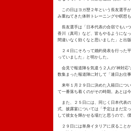
この日はヨガ歴２年という長友選手が
み重ねてきた体幹トレーニングや瞑想
長友選手は「日本代表の合宿でもいつ
香川（真司）など、皆もやるようにな
間違いなく効くなと思いました」と出
２４日にそろって婚約発表を行った平
っていました」と明かした。
会見で報道陣を気遣う２人の“神対応”
数集まった報道陣に対して「連日お仕
来年１月２９日に決めた入籍日につい
て一番落ち着くのがその時期。あとは今
また、２５日には、同じく日本代表の
式、披露宴については「予定はまだ立
して彼女を輝かせる場だと思うので、
２９日には単身イタリアに戻ることか