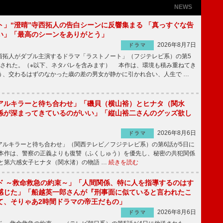
NEWS
ト」“澄晴”寺西拓人の告白シーンに反響集まる 「真っすぐな告
い」「最高のシーンをありがとう」
2026年8月7日
ドラマ
拓人がダブル主演するドラマ「ラストノート」（フジテレビ系）の第5
送された。（※以下、ネタバレを含みます） 本作は、環境も積み重ねてき
う、交わるはずのなかった歳の差の男女が静かに引かれ合い、人生で …
アルキラーと待ち合わせ」「磯貝（横山裕）とヒナタ（関水
係が深まってきているのがいい」「縦山裕二さんのグッズ欲し
2026年8月6日
ドラマ
ルキラーと待ち合わせ」（関西テレビ／フジテレビ系）の第6話が5日に
本作は、警察の正義よりも復讐（ふくしゅう）を優先し、秘密の共犯関係
と第六感女子ヒナタ（関水渚）の物語 …
続きを読む
ド ～救命救急の約束～」「人間関係、特に人を指導するのはす
感じた」「船越英一郎さんが『刑事面に似ていると言われたこ
て、そりゃあ2時間ドラマの帝王だもの」
2026年8月6日
ドラマ