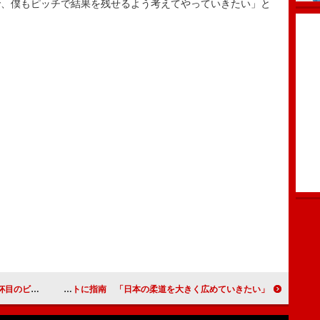
で、僕もピッチで結果を残せるよう考えてやっていきたい」と
苦かった…」
柔道、野村忠宏と谷本歩実が現役アスリートに指南 「日本の柔道を大きく広めていきたい」