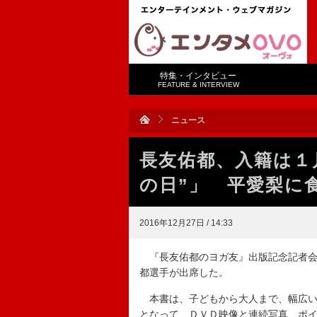
特集・インタビュー
FEATURE & INTERVIEW
ニュース
長友佑都、入籍は１
の日”」 平愛梨に
2016年12月27日 / 14:33
『長友佑都のヨガ友』出版記念記者会
都選手が出席した。
本書は、子どもから大人まで、幅広い
となって、ＤＶＤ映像と連続写真、ポ