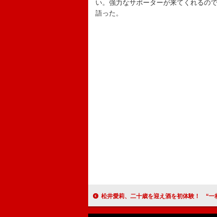
い。強力なサポーターが来てくれるの
語った。
松井愛莉、二十歳を迎え酒を初体験！ “一杯目のビール”に憧れも「