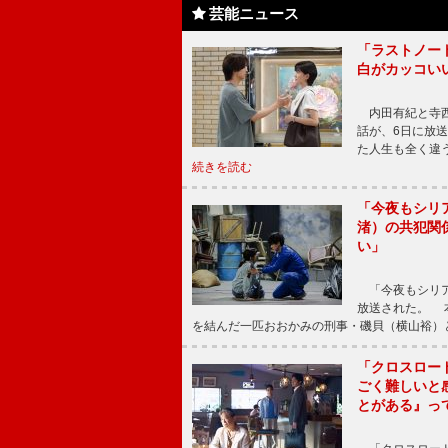
芸能ニュース
「ラストノー
白がカッコい
内田有紀と寺西
話が、6日に放
た人生も全く違
続きを読む
「今夜もシリ
渚）の共犯関
い」
「今夜もシリア
放送された。 
を結んだ一匹おおかみの刑事・磯貝（横山裕）
「クロスロー
ごく難しいと
とがある』っ