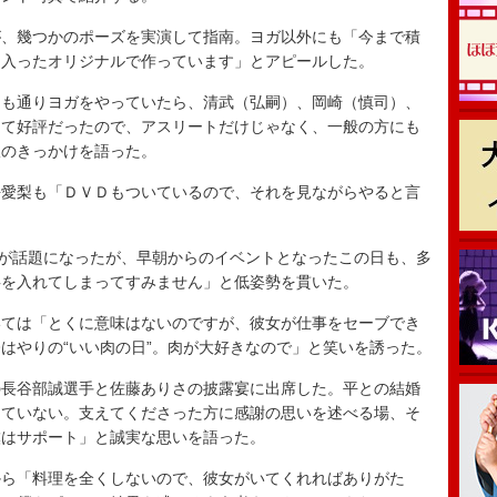
、幾つかのポーズを実演して指南。ヨガ以外にも「今まで積
も入ったオリジナルで作っています」とアピールした。
も通りヨガをやっていたら、清武（弘嗣）、岡崎（慎司）、
って好評だったので、アスリートだけじゃなく、一般の方にも
版のきっかけを語った。
愛梨も「ＤＶＤもついているので、それを見ながらやると言
が話題になったが、早朝からのイベントとなったこの日も、多
事を入れてしまってすみません」と低姿勢を貫いた。
ては「とくに意味はないのですが、彼女が仕事をセーブでき
はやりの“いい肉の日”。肉が大好きなので」と笑いを誘った。
長谷部誠選手と佐藤ありさの披露宴に出席した。平との結婚
っていない。支えてくださった方に感謝の思いを述べる場、そ
僕はサポート」と誠実な思いを語った。
ら「料理を全くしないので、彼女がいてくれればありがた