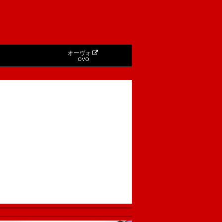
オーヴォ
OVO