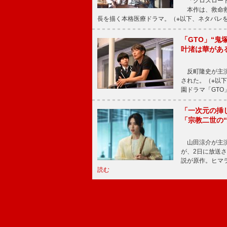
「クロスロード
本作は、救命救
長を描く本格医療ドラマ。（※以下、ネタバレ
「GTO」“
叶渚は華があ
反町隆史が主演
された。（※以
園ドラマ「GTO
「一次元の挿
「宗教二世の
山田涼介が主演
が、2日に放送
説が原作。ヒマラ
読む