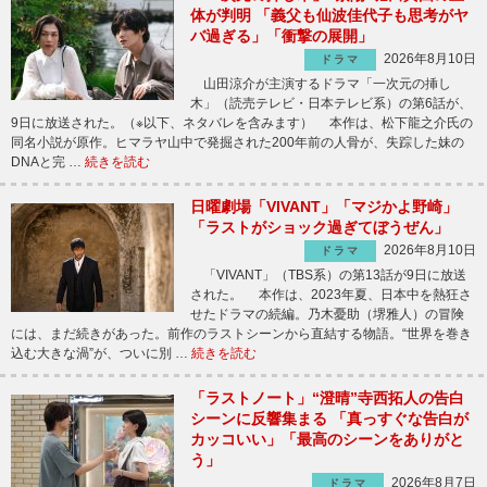
体が判明 「義父も仙波佳代子も思考がヤ
バ過ぎる」「衝撃の展開」
2026年8月10日
ドラマ
山田涼介が主演するドラマ「一次元の挿し
木」（読売テレビ・日本テレビ系）の第6話が、
9日に放送された。（※以下、ネタバレを含みます） 本作は、松下龍之介氏の
同名小説が原作。ヒマラヤ山中で発掘された200年前の人骨が、失踪した妹の
DNAと完 …
続きを読む
日曜劇場「VIVANT」「マジかよ野崎」
「ラストがショック過ぎてぼうぜん」
2026年8月10日
ドラマ
「VIVANT」（TBS系）の第13話が9日に放送
された。 本作は、2023年夏、日本中を熱狂さ
せたドラマの続編。乃木憂助（堺雅人）の冒険
には、まだ続きがあった。前作のラストシーンから直結する物語。“世界を巻き
込む大きな渦”が、ついに別 …
続きを読む
「ラストノート」“澄晴”寺西拓人の告白
シーンに反響集まる 「真っすぐな告白が
カッコいい」「最高のシーンをありがと
う」
2026年8月7日
ドラマ