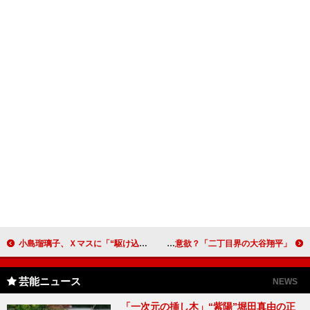
小島瑠璃子、Ｘマスに「“駆け込み彼氏”募集中」 理想は「向井理さんのルックスで中身は…」
ミッツ・マングローブ、男性役に挑戦！ “二刀流”にも意欲？「二丁目界の大谷翔平」
芸能ニュース
NEWS
「一次元の挿し木」“紫陽”堀田真由の正