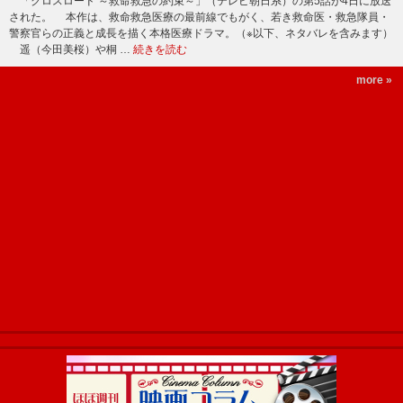
「クロスロード ～救命救急の約束～」（テレビ朝日系）の第5話が4日に放送
された。 本作は、救命救急医療の最前線でもがく、若き救命医・救急隊員・
警察官らの正義と成長を描く本格医療ドラマ。（※以下、ネタバレを含みます）
遥（今田美桜）や桐 …
続きを読む
more »