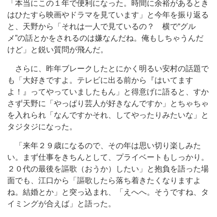
「本当にこの１年で便利になった。時間に余裕があるとき
はひたすら映画やドラマを見ています」と今年を振り返る
と、天野から「それは一人で見ているの？ 横で“グル
メ”の話とかをされるのは嫌なんだね。俺もしちゃうんだ
けど」と鋭い質問が飛んだ。
さらに、昨年ブレークしたとにかく明るい安村の話題で
も「大好きですよ。テレビに出る前から『はいてます
よ！』ってやっていましたもん」と得意げに語ると、すか
さず天野に「やっぱり芸人が好きなんですか」とちゃちゃ
を入れられ「なんですかそれ、してやったりみたいな」と
タジタジになった。
「来年２９歳になるので、その年は思い切り楽しみた
い。まず仕事をきちんとして、プライベートもしっかり。
２０代の最後を謳歌（おうか）したい」と抱負を語った場
面でも、江口から「謳歌したら落ち着きたくなりますよ
ね。結婚とか」と突っ込まれ、「えへへ。そうですね、タ
イミングが合えば」と語った。