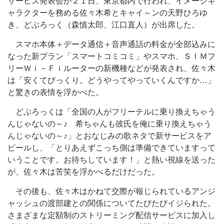
サービス発表会が２１日、東京都内で行われ、イメージキ
ャラクターを務める佐々木希とキャイ～ンの天野ひろゆ
き、どぶろっく（森慎太郎、江口直人）が出席した。
スマホ本体＋データ通信＋音声通話の料金が全部込みに
なった新プラン「スマートコミコミ」やスマホ、ＳＩＭフ
リーＷｉ－Ｆｉルーターの新機種などが発表され、佐々木
は「安くてびっくり。どうやってやっていくんですか…」
と驚きの表情を浮かべた。
どぶろっくは「全国の人がフリーテルに乗り換えちゃう
んじゃないの～♪ 希ちゃんも彼氏を俺に乗り換えちゃう
んじゃないの～♪」とおなじみの歌ネタで新サービスをア
ピールし、「とりあえずこっち側は準備できていますって
いうことです。お待ちしています！」と熱い視線を送った
が、佐々木は苦笑を浮かべるだけだった。
その後も、佐々木はかねて交際が報じられているアンジ
ャッシュの渡部建との関係についてたびたびイジられた。
さまざまな定額制のストリーミング配信サービスに加入し