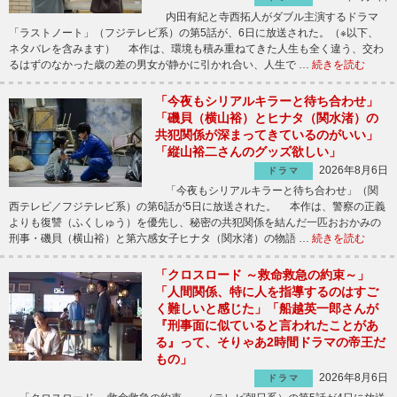
内田有紀と寺西拓人がダブル主演するドラマ
「ラストノート」（フジテレビ系）の第5話が、6日に放送された。（※以下、
ネタバレを含みます） 本作は、環境も積み重ねてきた人生も全く違う、交わ
るはずのなかった歳の差の男女が静かに引かれ合い、人生で …
続きを読む
「今夜もシリアルキラーと待ち合わせ」
「磯貝（横山裕）とヒナタ（関水渚）の
共犯関係が深まってきているのがいい」
「縦山裕二さんのグッズ欲しい」
2026年8月6日
ドラマ
「今夜もシリアルキラーと待ち合わせ」（関
西テレビ／フジテレビ系）の第6話が5日に放送された。 本作は、警察の正義
よりも復讐（ふくしゅう）を優先し、秘密の共犯関係を結んだ一匹おおかみの
刑事・磯貝（横山裕）と第六感女子ヒナタ（関水渚）の物語 …
続きを読む
「クロスロード ～救命救急の約束～」
「人間関係、特に人を指導するのはすご
く難しいと感じた」「船越英一郎さんが
『刑事面に似ていると言われたことがあ
る』って、そりゃあ2時間ドラマの帝王だ
もの」
2026年8月6日
ドラマ