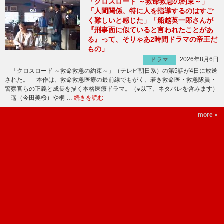
「クロスロード ～救命救急の約束～」
「人間関係、特に人を指導するのはすご
く難しいと感じた」「船越英一郎さんが
『刑事面に似ていると言われたことがあ
る』って、そりゃあ2時間ドラマの帝王だ
もの」
2026年8月6日
ドラマ
「クロスロード ～救命救急の約束～」（テレビ朝日系）の第5話が4日に放送
された。 本作は、救命救急医療の最前線でもがく、若き救命医・救急隊員・
警察官らの正義と成長を描く本格医療ドラマ。（※以下、ネタバレを含みます）
遥（今田美桜）や桐 …
続きを読む
more »