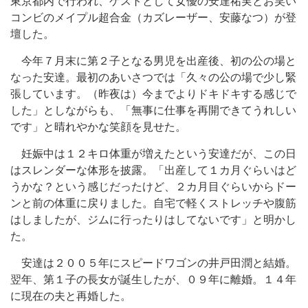
東京都内で行われ、ゲストとして女優の安達祐実とお笑い
コンビのメイプル超合金（カズレーザー、安藤なつ）が登
壇した。
今年７月末に第２子となる男児を出産後、初の公の場と
なった安達。最初のあいさつでは「久々の公の場で少し緊
張しています。（昨夜は）今までよりドキドキする感じで
した」としながらも、「無事に仕事を再開できてうれしい
です」と晴れやかな笑顔を見せた。
妊娠中は１２キロ体重が増えたという安達だが、この日
はスレンダーな体形を披露。「出産して１カ月ぐらいはど
うかな？という感じだったけど、２カ月目ぐらいからドー
ンと前の体重に戻りました。自宅で軽くストレッチや腹筋
はしましたが、ジムに行ったりはしてないです」と明かし
た。
安達は２００５年にスピードワゴンの井戸田潤と結婚。
翌年、第１子の長女が誕生したが、０９年に離婚。１４年
に現在の夫と再婚した。