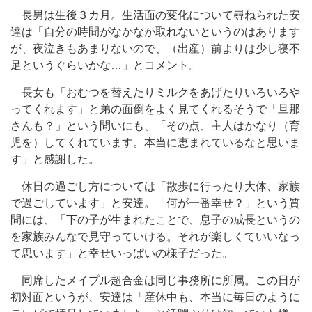
長男は生後３カ月。生活面の変化について尋ねられた安
達は「自分の時間がなかなか取れないというのはあります
が、夜泣きもあまりないので、（出産）前よりは少し寝不
足というぐらいかな…」とコメント。
長女も「おむつを替えたりミルクをあげたりいろいろや
ってくれます」と弟の面倒をよく見てくれるそうで「旦那
さんも？」という問いにも、「その点、主人はかなり（育
児を）してくれています。本当に恵まれているなと思いま
す」と感謝した。
休日の過ごし方については「散歩に行ったり大体、家族
で過ごしています」と安達。「何が一番幸せ？」という質
問には、「下の子が生まれたことで、息子の成長というの
を家族みんなで見守っていける。それが楽しくていいなっ
て思います」と幸せいっぱいの様子だった。
同席したメイプル超合金は同じ事務所に所属。この日が
初対面というが、安達は「産休中も、本当に毎日のように