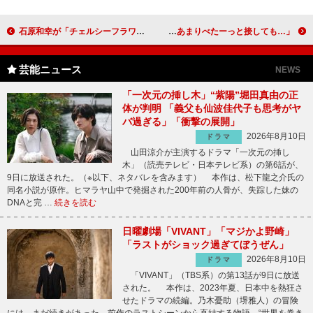
石原和幸が「チェルシーフラワーショー」５年連続金賞 東京五輪に向けて「世界に園芸の日本を」
哀川翔、第１子女児誕生の国分太一を祝福 「あまりべたーっと接しても…」
芸能ニュース
NEWS
「一次元の挿し木」“紫陽”堀田真由の正
体が判明 「義父も仙波佳代子も思考がヤ
バ過ぎる」「衝撃の展開」
2026年8月10日
ドラマ
山田涼介が主演するドラマ「一次元の挿し
木」（読売テレビ・日本テレビ系）の第6話が、
9日に放送された。（※以下、ネタバレを含みます） 本作は、松下龍之介氏の
同名小説が原作。ヒマラヤ山中で発掘された200年前の人骨が、失踪した妹の
DNAと完 …
続きを読む
日曜劇場「VIVANT」「マジかよ野崎」
「ラストがショック過ぎてぼうぜん」
2026年8月10日
ドラマ
「VIVANT」（TBS系）の第13話が9日に放送
された。 本作は、2023年夏、日本中を熱狂さ
せたドラマの続編。乃木憂助（堺雅人）の冒険
には、まだ続きがあった。前作のラストシーンから直結する物語。“世界を巻き