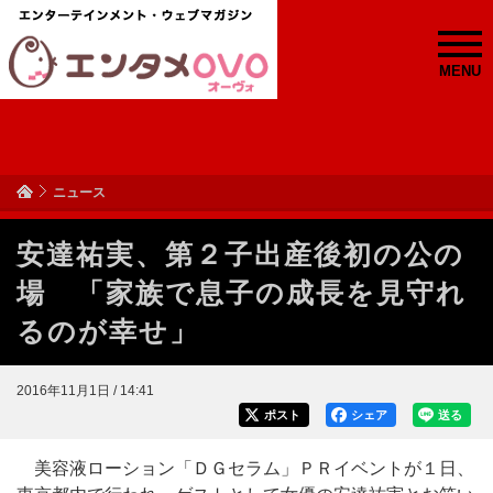
MENU
ニュース
安達祐実、第２子出産後初の公の
場 「家族で息子の成長を見守れ
るのが幸せ」
2016年11月1日 / 14:41
ポスト
シェア
送る
美容液ローション「ＤＧセラム」ＰＲイベントが１日、