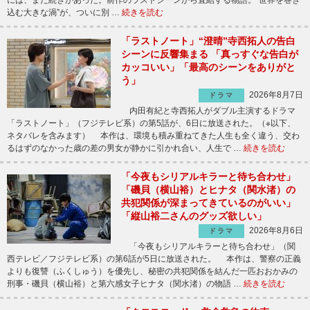
込む大きな渦”が、ついに別 …
続きを読む
「ラストノート」“澄晴”寺西拓人の告白
シーンに反響集まる 「真っすぐな告白が
カッコいい」「最高のシーンをありがと
う」
2026年8月7日
ドラマ
内田有紀と寺西拓人がダブル主演するドラマ
「ラストノート」（フジテレビ系）の第5話が、6日に放送された。（※以下、
ネタバレを含みます） 本作は、環境も積み重ねてきた人生も全く違う、交わ
るはずのなかった歳の差の男女が静かに引かれ合い、人生で …
続きを読む
「今夜もシリアルキラーと待ち合わせ」
「磯貝（横山裕）とヒナタ（関水渚）の
共犯関係が深まってきているのがいい」
「縦山裕二さんのグッズ欲しい」
2026年8月6日
ドラマ
「今夜もシリアルキラーと待ち合わせ」（関
西テレビ／フジテレビ系）の第6話が5日に放送された。 本作は、警察の正義
よりも復讐（ふくしゅう）を優先し、秘密の共犯関係を結んだ一匹おおかみの
刑事・磯貝（横山裕）と第六感女子ヒナタ（関水渚）の物語 …
続きを読む