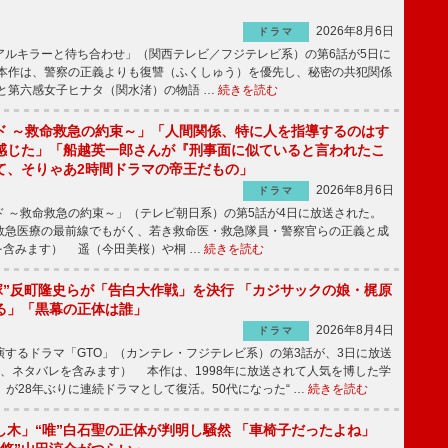
2026年8月6日
ドラマ
ルキラーと待ち合わせ」（関西テレビ／フジテレビ系）の第6話が5日に
本作は、警察の正義よりも復讐（ふくしゅう）を優先し、秘密の共犯関係
と第六感女子ヒナタ（関水渚）の物語 …
続きを読む
ド ～救命救急の約束～」「人間関係、特に人を指導するのはす
感じた」「船越英一郎さんが『刑事面に似ていると言われたこ
て、そりゃあ2時間ドラマの帝王だもの」
2026年8月6日
ドラマ
 ～救命救急の約束～」（テレビ朝日系）の第5話が4日に放送された。
急医療の最前線でもがく、若き救命医・救急隊員・警察官らの正義と成
を含みます） 遥（今田美桜）や桐 …
続きを読む
鬼塚”反町隆史らが「告白大作戦」を決行 「カジサックの娘・梶原
る」「黒幕の正体は誰」
2026年8月4日
ドラマ
するドラマ「GTO」（カンテレ・フジテレビ系）の第3話が、3日に放送
下、ネタバレを含みます） 本作は、1998年に放送されて人気を博した学
」が28年ぶりに連続ドラマとして復活。50代になった“ …
続きを読む
し木」“唯”白石聖の正体が判明し騒然 「車椅子だったよね」