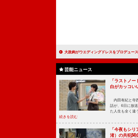
大政絢がウエディングドレスをプロデュース メイサにも「機会があれば
芸能ニュース
「ラストノー
白がカッコい
内田有紀と寺西
話が、6日に放
た人生も全く違
続きを読む
「今夜もシリ
渚）の共犯関