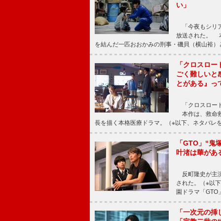
い」
「今夜もシリア
放送された。 
を結んだ一匹おおかみの刑事・磯貝（横山裕）
「クロスロー
ごく難しいと
とがある』っ
「クロスロード
本作は、救命救
長を描く本格医療ドラマ。（※以下、ネタバレ
「GTO」“
叶渚は華があ
反町隆史が主演
された。（※以
園ドラマ「GTO
「一次元の挿