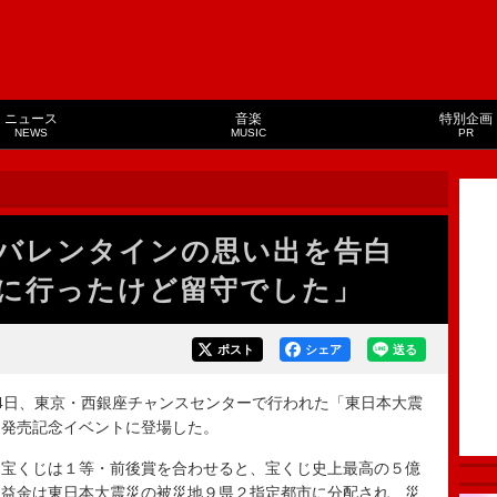
ニュース
音楽
特別企画
NEWS
MUSIC
PR
いバレンタインの思い出を告白
に行ったけど留守でした」
ポスト
シェア
送る
4日、東京・西銀座チャンスセンターで行われた「東日本大震
」発売記念イベントに登場した。
宝くじは１等・前後賞を合わせると、宝くじ史上最高の５億
収益金は東日本大震災の被災地９県２指定都市に分配され、災