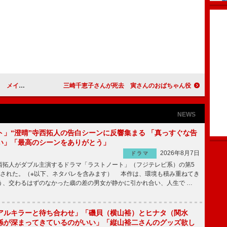
着てほしい」
三崎千恵子さんが死去 寅さんのおばちゃん役
NEWS
ト」“澄晴”寺西拓人の告白シーンに反響集まる 「真っすぐな告
い」「最高のシーンをありがとう」
2026年8月7日
ドラマ
拓人がダブル主演するドラマ「ラストノート」（フジテレビ系）の第5
送された。（※以下、ネタバレを含みます） 本作は、環境も積み重ねてき
う、交わるはずのなかった歳の差の男女が静かに引かれ合い、人生で …
アルキラーと待ち合わせ」「磯貝（横山裕）とヒナタ（関水
係が深まってきているのがいい」「縦山裕二さんのグッズ欲し