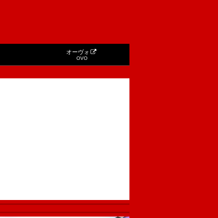
オーヴォ
OVO