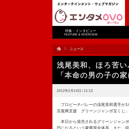
特集・インタビュー
FEATURE & INTERVIEW
ニュース
浅尾美和、ほろ苦
「本命の男の子の家
2012年2月14日 / 11:13
プロビーチバレーの浅尾美和選手が1
災復興支援 グリーンジャンボ宝くじ
本日から発売されるグリーンジャンボ
円になるという豪華賞金体系。また、