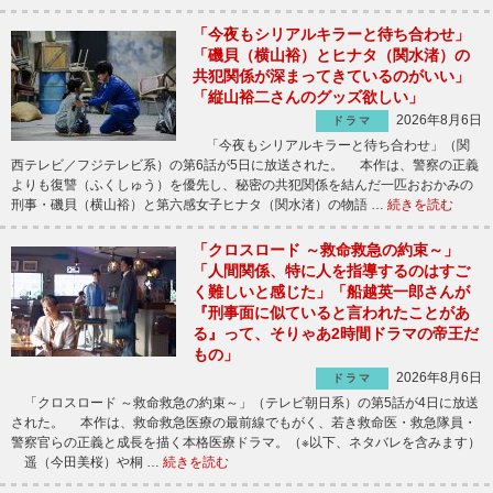
「今夜もシリアルキラーと待ち合わせ」
「磯貝（横山裕）とヒナタ（関水渚）の
共犯関係が深まってきているのがいい」
「縦山裕二さんのグッズ欲しい」
2026年8月6日
ドラマ
「今夜もシリアルキラーと待ち合わせ」（関
西テレビ／フジテレビ系）の第6話が5日に放送された。 本作は、警察の正義
よりも復讐（ふくしゅう）を優先し、秘密の共犯関係を結んだ一匹おおかみの
刑事・磯貝（横山裕）と第六感女子ヒナタ（関水渚）の物語 …
続きを読む
「クロスロード ～救命救急の約束～」
「人間関係、特に人を指導するのはすご
く難しいと感じた」「船越英一郎さんが
『刑事面に似ていると言われたことがあ
る』って、そりゃあ2時間ドラマの帝王だ
もの」
2026年8月6日
ドラマ
「クロスロード ～救命救急の約束～」（テレビ朝日系）の第5話が4日に放送
された。 本作は、救命救急医療の最前線でもがく、若き救命医・救急隊員・
警察官らの正義と成長を描く本格医療ドラマ。（※以下、ネタバレを含みます）
遥（今田美桜）や桐 …
続きを読む