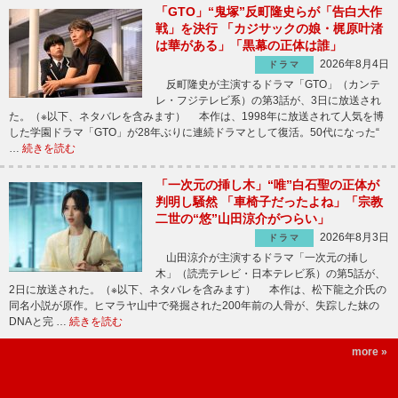
「GTO」“鬼塚”反町隆史らが「告白大作
戦」を決行 「カジサックの娘・梶原叶渚
は華がある」「黒幕の正体は誰」
2026年8月4日
ドラマ
反町隆史が主演するドラマ「GTO」（カンテ
レ・フジテレビ系）の第3話が、3日に放送され
た。（※以下、ネタバレを含みます） 本作は、1998年に放送されて人気を博
した学園ドラマ「GTO」が28年ぶりに連続ドラマとして復活。50代になった“
…
続きを読む
「一次元の挿し木」“唯”白石聖の正体が
判明し騒然 「車椅子だったよね」「宗教
二世の“悠”山田涼介がつらい」
2026年8月3日
ドラマ
山田涼介が主演するドラマ「一次元の挿し
木」（読売テレビ・日本テレビ系）の第5話が、
2日に放送された。（※以下、ネタバレを含みます） 本作は、松下龍之介氏の
同名小説が原作。ヒマラヤ山中で発掘された200年前の人骨が、失踪した妹の
DNAと完 …
続きを読む
more »