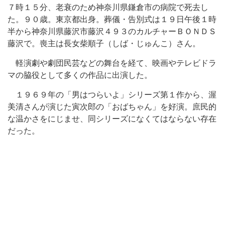
７時１５分、老衰のため神奈川県鎌倉市の病院で死去し
た。９０歳。東京都出身。葬儀・告別式は１９日午後１時
半から神奈川県藤沢市藤沢４９３のカルチャーＢＯＮＤＳ
藤沢で。喪主は長女柴順子（しば・じゅんこ）さん。
軽演劇や劇団民芸などの舞台を経て、映画やテレビドラ
マの脇役として多くの作品に出演した。
１９６９年の「男はつらいよ」シリーズ第１作から、渥
美清さんが演じた寅次郎の「おばちゃん」を好演。庶民的
な温かさをにじませ、同シリーズになくてはならない存在
だった。