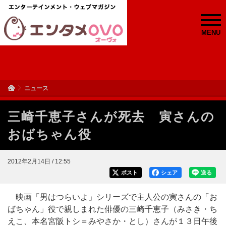
MENU
ニュース
三崎千恵子さんが死去 寅さんの
おばちゃん役
2012年2月14日 / 12:55
ポスト
シェア
送る
映画「男はつらいよ」シリーズで主人公の寅さんの「お
ばちゃん」役で親しまれた俳優の三崎千恵子（みさき・ち
えこ、本名宮阪トシ＝みやさか・とし）さんが１３日午後