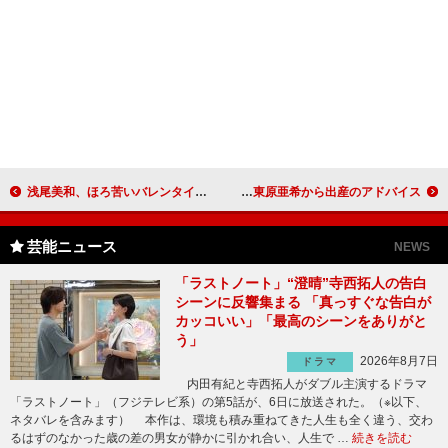
浅尾美和、ほろ苦いバレンタインの思い出を告白 「本命の男の子の家に行ったけど留守でした」
小倉優子、体重７キロ増加「何でもおいしい」 ２児の母・東原亜希から出産のアドバイス
芸能ニュース
NEWS
「ラストノート」“澄晴”寺西拓人の告白
シーンに反響集まる 「真っすぐな告白が
カッコいい」「最高のシーンをありがと
う」
2026年8月7日
ドラマ
内田有紀と寺西拓人がダブル主演するドラマ
「ラストノート」（フジテレビ系）の第5話が、6日に放送された。（※以下、
ネタバレを含みます） 本作は、環境も積み重ねてきた人生も全く違う、交わ
るはずのなかった歳の差の男女が静かに引かれ合い、人生で …
続きを読む