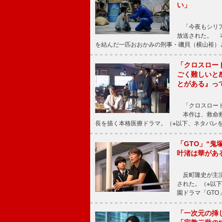
い」
「今夜もシリア
放送された。 
を結んだ一匹おおかみの刑事・磯貝（横山裕）
「クロスロー
ごく難しいと
とがある』っ
「クロスロード
本作は、救命救
長を描く本格医療ドラマ。（※以下、ネタバレ
「GTO」“
叶渚は華があ
反町隆史が主演
された。（※以
園ドラマ「GTO
「一次元の挿