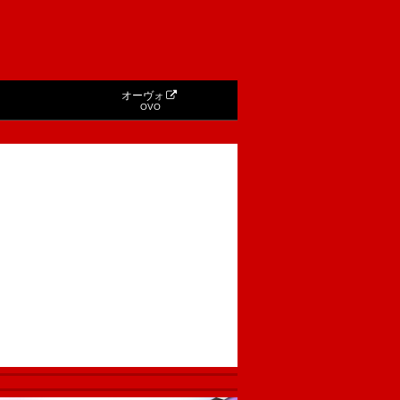
オーヴォ
OVO