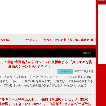
ンスを披露
関根麻里「のどと鼻が“すぅーっと”する」 「キリン からだ想い茶」第２弾発売
NEWS
ト」“澄晴”寺西拓人の告白シーンに反響集まる 「真っすぐな告
い」「最高のシーンをありがとう」
2026年8月7日
ドラマ
拓人がダブル主演するドラマ「ラストノート」（フジテレビ系）の第5
送された。（※以下、ネタバレを含みます） 本作は、環境も積み重ねてき
う、交わるはずのなかった歳の差の男女が静かに引かれ合い、人生で …
アルキラーと待ち合わせ」「磯貝（横山裕）とヒナタ（関水
係が深まってきているのがいい」「縦山裕二さんのグッズ欲し