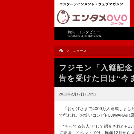
特集・インタビュー
FEATURE & INTERVIEW
ニュース
フジモン「入籍記念
告を受けた日は“今
2012年2月17日 / 19:52
「おかげさまで4000万人達成しました！
で行われ、お笑いコンビFUJIWARA
“もってる芸人”として紹介されたFUJI
て登場。イベントでは、昨年12月からス