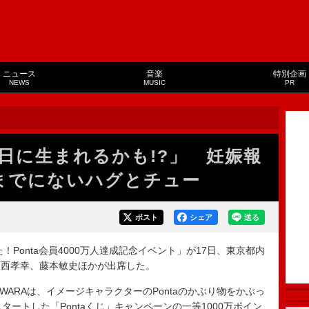
ニュース
音楽
特別企画
NEWS
MUSIC
PR
日に生まれるかも!?」 妊娠報
までにないハグとチュー
ポスト
シェア
送る
Ponta会員4000万人達成記念イベント」が17日、東京都内
の原西孝幸、藤本敏史ほかが出席した。
WARAは、イメージキャラクターのPontaのかぶり物をかぶっ
タートした「Pontaくじ」キャンペーンの一等1000万ポイン