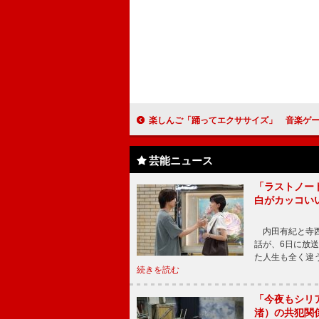
楽しんご「踊ってエクササイズ」 音楽ゲームで熱いダ
芸能ニュース
「ラストノー
白がカッコい
内田有紀と寺西
話が、6日に放
た人生も全く違
続きを読む
「今夜もシリ
渚）の共犯関