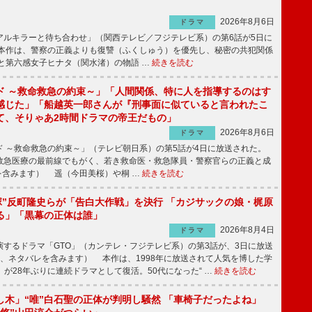
2026年8月6日
ドラマ
ルキラーと待ち合わせ」（関西テレビ／フジテレビ系）の第6話が5日に
本作は、警察の正義よりも復讐（ふくしゅう）を優先し、秘密の共犯関係
と第六感女子ヒナタ（関水渚）の物語 …
続きを読む
ド ～救命救急の約束～」「人間関係、特に人を指導するのはす
感じた」「船越英一郎さんが『刑事面に似ていると言われたこ
て、そりゃあ2時間ドラマの帝王だもの」
2026年8月6日
ドラマ
 ～救命救急の約束～」（テレビ朝日系）の第5話が4日に放送された。
急医療の最前線でもがく、若き救命医・救急隊員・警察官らの正義と成
を含みます） 遥（今田美桜）や桐 …
続きを読む
鬼塚”反町隆史らが「告白大作戦」を決行 「カジサックの娘・梶原
る」「黒幕の正体は誰」
2026年8月4日
ドラマ
するドラマ「GTO」（カンテレ・フジテレビ系）の第3話が、3日に放送
下、ネタバレを含みます） 本作は、1998年に放送されて人気を博した学
」が28年ぶりに連続ドラマとして復活。50代になった“ …
続きを読む
し木」“唯”白石聖の正体が判明し騒然 「車椅子だったよね」