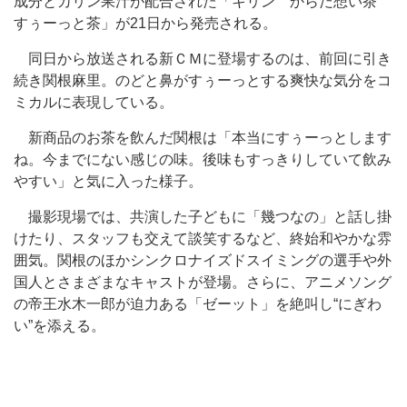
成分とカリン果汁が配合された「キリン からだ想い茶
すぅーっと茶」が21日から発売される。
同日から放送される新ＣＭに登場するのは、前回に引き
続き関根麻里。のどと鼻がすぅーっとする爽快な気分をコ
ミカルに表現している。
新商品のお茶を飲んだ関根は「本当にすぅーっとします
ね。今までにない感じの味。後味もすっきりしていて飲み
やすい」と気に入った様子。
撮影現場では、共演した子どもに「幾つなの」と話し掛
けたり、スタッフも交えて談笑するなど、終始和やかな雰
囲気。関根のほかシンクロナイズドスイミングの選手や外
国人とさまざまなキャストが登場。さらに、アニメソング
の帝王水木一郎が迫力ある「ゼーット」を絶叫し“にぎわ
い”を添える。