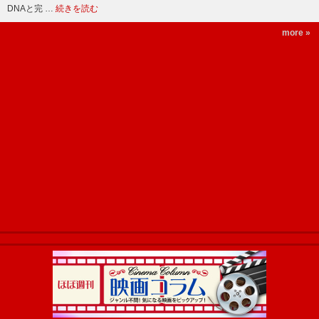
DNAと完 …
続きを読む
more »