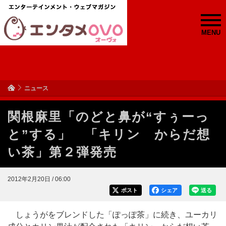
MENU
ニュース
関根麻里「のどと鼻が“すぅーっ
と”する」 「キリン からだ想
い茶」第２弾発売
2012年2月20日 / 06:00
ポスト
シェア
送る
しょうがをブレンドした「ぽっぽ茶」に続き、ユーカリ