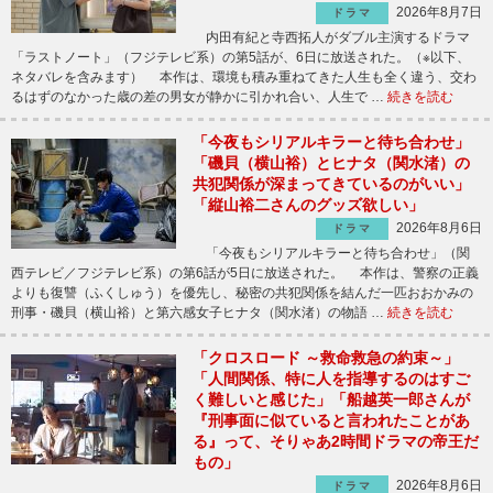
2026年8月7日
ドラマ
内田有紀と寺西拓人がダブル主演するドラマ
「ラストノート」（フジテレビ系）の第5話が、6日に放送された。（※以下、
ネタバレを含みます） 本作は、環境も積み重ねてきた人生も全く違う、交わ
るはずのなかった歳の差の男女が静かに引かれ合い、人生で …
続きを読む
「今夜もシリアルキラーと待ち合わせ」
「磯貝（横山裕）とヒナタ（関水渚）の
共犯関係が深まってきているのがいい」
「縦山裕二さんのグッズ欲しい」
2026年8月6日
ドラマ
「今夜もシリアルキラーと待ち合わせ」（関
西テレビ／フジテレビ系）の第6話が5日に放送された。 本作は、警察の正義
よりも復讐（ふくしゅう）を優先し、秘密の共犯関係を結んだ一匹おおかみの
刑事・磯貝（横山裕）と第六感女子ヒナタ（関水渚）の物語 …
続きを読む
「クロスロード ～救命救急の約束～」
「人間関係、特に人を指導するのはすご
く難しいと感じた」「船越英一郎さんが
『刑事面に似ていると言われたことがあ
る』って、そりゃあ2時間ドラマの帝王だ
もの」
2026年8月6日
ドラマ