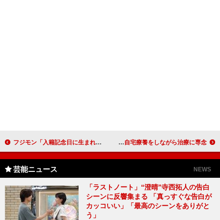
フジモン「入籍記念日に生まれるかも!?」 妊娠報告を受けた日は“今までにないハグとチュー
海原ともこ、子宮筋腫を切除していた 退院後は、自宅療養をしながら治療に専念
芸能ニュース
NEWS
「ラストノート」“澄晴”寺西拓人の告白
シーンに反響集まる 「真っすぐな告白が
カッコいい」「最高のシーンをありがと
う」