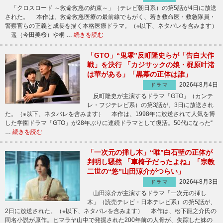
「クロスロード ～救命救急の約束～」（テレビ朝日系）の第5話が4日に放送
された。 本作は、救命救急医療の最前線でもがく、若き救命医・救急隊員・
警察官らの正義と成長を描く本格医療ドラマ。（※以下、ネタバレを含みます）
遥（今田美桜）や桐 …
続きを読む
「GTO」“鬼塚”反町隆史らが「告白大作
戦」を決行 「カジサックの娘・梶原叶渚
は華がある」「黒幕の正体は誰」
2026年8月4日
ドラマ
反町隆史が主演するドラマ「GTO」（カンテ
レ・フジテレビ系）の第3話が、3日に放送され
た。（※以下、ネタバレを含みます） 本作は、1998年に放送されて人気を博
した学園ドラマ「GTO」が28年ぶりに連続ドラマとして復活。50代になった“
…
続きを読む
「一次元の挿し木」“唯”白石聖の正体が
判明し騒然 「車椅子だったよね」「宗教
二世の“悠”山田涼介がつらい」
2026年8月3日
ドラマ
山田涼介が主演するドラマ「一次元の挿し
木」（読売テレビ・日本テレビ系）の第5話が、
2日に放送された。（※以下、ネタバレを含みます） 本作は、松下龍之介氏の
同名小説が原作。ヒマラヤ山中で発掘された200年前の人骨が、失踪した妹の