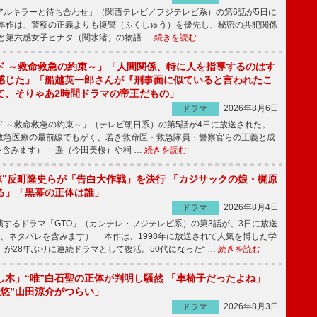
ルキラーと待ち合わせ」（関西テレビ／フジテレビ系）の第6話が5日に
本作は、警察の正義よりも復讐（ふくしゅう）を優先し、秘密の共犯関係
と第六感女子ヒナタ（関水渚）の物語 …
続きを読む
ド ～救命救急の約束～」「人間関係、特に人を指導するのはす
感じた」「船越英一郎さんが『刑事面に似ていると言われたこ
て、そりゃあ2時間ドラマの帝王だもの」
2026年8月6日
ドラマ
 ～救命救急の約束～」（テレビ朝日系）の第5話が4日に放送された。
急医療の最前線でもがく、若き救命医・救急隊員・警察官らの正義と成
を含みます） 遥（今田美桜）や桐 …
続きを読む
鬼塚”反町隆史らが「告白大作戦」を決行 「カジサックの娘・梶原
る」「黒幕の正体は誰」
2026年8月4日
ドラマ
するドラマ「GTO」（カンテレ・フジテレビ系）の第3話が、3日に放送
下、ネタバレを含みます） 本作は、1998年に放送されて人気を博した学
」が28年ぶりに連続ドラマとして復活。50代になった“ …
続きを読む
し木」“唯”白石聖の正体が判明し騒然 「車椅子だったよね」
“悠”山田涼介がつらい」
2026年8月3日
ドラマ