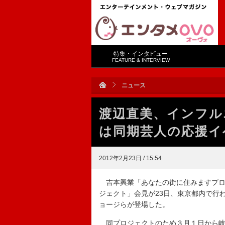
特集・インタビュー
FEATURE & INTERVIEW
ニュース
渡辺直美、インフル
は同期芸人の応援イ
2012年2月23日 / 15:54
吉本興業「あなたの街に住みますプロ
ジェクト」会見が23日、東京都内で行
ョージらが登場した。
同プロジェクトのため３月１日から岐