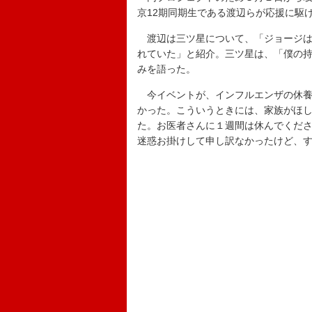
京12期同期生である渡辺らが応援に駆
渡辺は三ツ星について、「ジョージは
れていた」と紹介。三ツ星は、「僕の
みを語った。
今イベントが、インフルエンザの休養
かった。こういうときには、家族がほ
た。お医者さんに１週間は休んでくだ
迷惑お掛けして申し訳なかったけど、