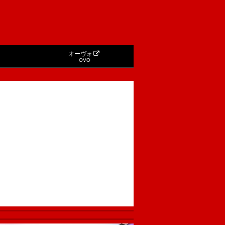
オーヴォ
OVO