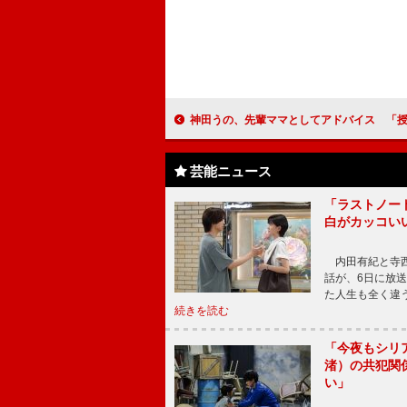
神田うの、先輩ママとしてアドバイス 「授乳中なのでダイエットはし
芸能ニュース
「ラストノー
白がカッコい
内田有紀と寺西
話が、6日に放
た人生も全く違
続きを読む
「今夜もシリ
渚）の共犯関
い」