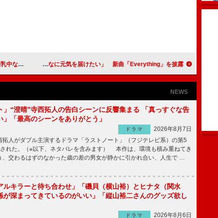
たくない」
JUNO「僕の歌声でみんなに元気を届けたい」 新曲「Everything」を披露
NEWS
ト」“澄晴”寺西拓人の告白シーンに反響集まる 「真っすぐな告
い」「最高のシーンをありがとう」
2026年8月7日
ドラマ
拓人がダブル主演するドラマ「ラストノート」（フジテレビ系）の第5
送された。（※以下、ネタバレを含みます） 本作は、環境も積み重ねてき
う、交わるはずのなかった歳の差の男女が静かに引かれ合い、人生で …
アルキラーと待ち合わせ」「磯貝（横山裕）とヒナタ（関水
係が深まってきているのがいい」「縦山裕二さんのグッズ欲し
2026年8月6日
ドラマ