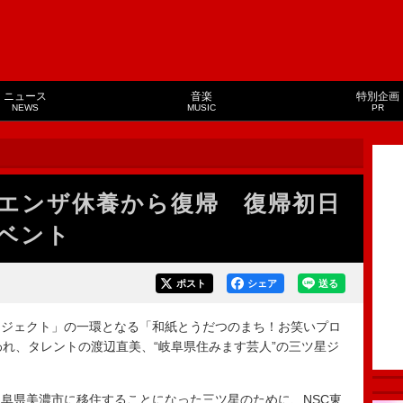
ニュース
音楽
特別企画
NEWS
MUSIC
PR
エンザ休養から復帰 復帰初日
ベント
ポスト
シェア
送る
ジェクト」の一環となる「和紙とうだつのまち！お笑いプロ
われ、タレントの渡辺直美、“岐阜県住みます芸人”の三ツ星ジ
阜県美濃市に移住することになった三ツ星のために、NSC東