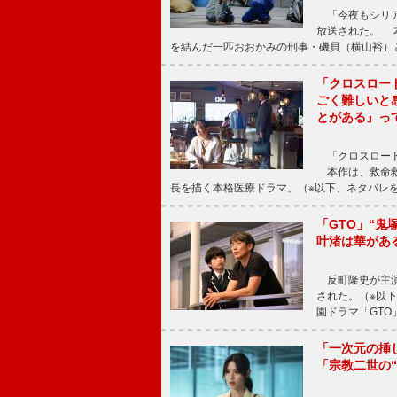
「今夜もシリア
放送された。 
を結んだ一匹おおかみの刑事・磯貝（横山裕）
「クロスロー
ごく難しいと
とがある』っ
「クロスロード
本作は、救命救
長を描く本格医療ドラマ。（※以下、ネタバレ
「GTO」“
叶渚は華があ
反町隆史が主演
された。（※以
園ドラマ「GTO
「一次元の挿
「宗教二世の