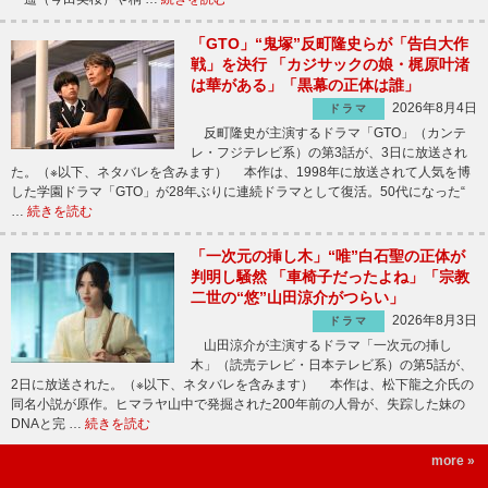
「GTO」“鬼塚”反町隆史らが「告白大作
戦」を決行 「カジサックの娘・梶原叶渚
は華がある」「黒幕の正体は誰」
2026年8月4日
ドラマ
反町隆史が主演するドラマ「GTO」（カンテ
レ・フジテレビ系）の第3話が、3日に放送され
た。（※以下、ネタバレを含みます） 本作は、1998年に放送されて人気を博
した学園ドラマ「GTO」が28年ぶりに連続ドラマとして復活。50代になった“
…
続きを読む
「一次元の挿し木」“唯”白石聖の正体が
判明し騒然 「車椅子だったよね」「宗教
二世の“悠”山田涼介がつらい」
2026年8月3日
ドラマ
山田涼介が主演するドラマ「一次元の挿し
木」（読売テレビ・日本テレビ系）の第5話が、
2日に放送された。（※以下、ネタバレを含みます） 本作は、松下龍之介氏の
同名小説が原作。ヒマラヤ山中で発掘された200年前の人骨が、失踪した妹の
DNAと完 …
続きを読む
more »