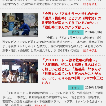
るはずのなかった歳の差の男女が静かに引かれ合い、人生で …
続きを読む
「今夜もシリアルキラーと待ち合わせ」
「磯貝（横山裕）とヒナタ（関水渚）の
共犯関係が深まってきているのがいい」
「縦山裕二さんのグッズ欲しい」
2026年8月6日
ドラマ
「今夜もシリアルキラーと待ち合わせ」（関
西テレビ／フジテレビ系）の第6話が5日に放送された。 本作は、警察の正義
よりも復讐（ふくしゅう）を優先し、秘密の共犯関係を結んだ一匹おおかみの
刑事・磯貝（横山裕）と第六感女子ヒナタ（関水渚）の物語 …
続きを読む
「クロスロード ～救命救急の約束～」
「人間関係、特に人を指導するのはすご
く難しいと感じた」「船越英一郎さんが
『刑事面に似ていると言われたことがあ
る』って、そりゃあ2時間ドラマの帝王だ
もの」
2026年8月6日
ドラマ
「クロスロード ～救命救急の約束～」（テレビ朝日系）の第5話が4日に放送
された。 本作は、救命救急医療の最前線でもがく、若き救命医・救急隊員・
警察官らの正義と成長を描く本格医療ドラマ。（※以下、ネタバレを含みます）
遥（今田美桜）や桐 …
続きを読む