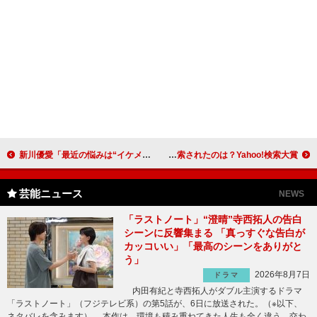
新川優愛「最近の悩みは“イケメン慣れ”」 父親から「活躍してもてんぐになるな」
今年一番検索されたのは？Yahoo!検索大賞
芸能ニュース
NEWS
「ラストノート」“澄晴”寺西拓人の告白
シーンに反響集まる 「真っすぐな告白が
カッコいい」「最高のシーンをありがと
う」
2026年8月7日
ドラマ
内田有紀と寺西拓人がダブル主演するドラマ
「ラストノート」（フジテレビ系）の第5話が、6日に放送された。（※以下、
ネタバレを含みます） 本作は、環境も積み重ねてきた人生も全く違う、交わ