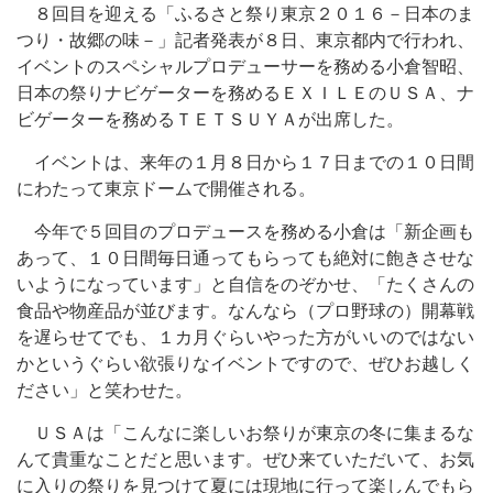
８回目を迎える「ふるさと祭り東京２０１６－日本のま
つり・故郷の味－」記者発表が８日、東京都内で行われ、
イベントのスペシャルプロデューサーを務める小倉智昭、
日本の祭りナビゲーターを務めるＥＸＩＬＥのＵＳＡ、ナ
ビゲーターを務めるＴＥＴＳＵＹＡが出席した。
イベントは、来年の１月８日から１７日までの１０日間
にわたって東京ドームで開催される。
今年で５回目のプロデュースを務める小倉は「新企画も
あって、１０日間毎日通ってもらっても絶対に飽きさせな
いようになっています」と自信をのぞかせ、「たくさんの
食品や物産品が並びます。なんなら（プロ野球の）開幕戦
を遅らせてでも、１カ月ぐらいやった方がいいのではない
かというぐらい欲張りなイベントですので、ぜひお越しく
ださい」と笑わせた。
ＵＳＡは「こんなに楽しいお祭りが東京の冬に集まるな
んて貴重なことだと思います。ぜひ来ていただいて、お気
に入りの祭りを見つけて夏には現地に行って楽しんでもら