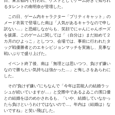
日、東京都内で行われ、ゲストとしてゲーム好きで知られ
るタレントの南明奈が登壇した。
この日、ゲーム内キャラクター「プリティキャット」の
メード衣装で登場した南は「人気があるキャラなので申し
訳ない…」と恐縮しながらも、笑顔でにゃんにゃんポーズ
を披露。このゲームに関しては「（自分は）まだ始めて２
カ月のひよっこ」としつつ、会場では、事前に行われたタ
ッグ戦優勝者とのエキシビジョンマッチを実施し、見事な
戦いぶりで盛り上げた。
イベント終了後、南は「無理とは思いつつ、負けず嫌い
なので勝ちたい気持ちは強かった…」と悔しさをあらわに
した。
その“負けず嫌い”にちなんで「今年は芸能人の結婚ラッ
シュが続いていますが…」と交際中であるよゐこの濱口優
との結婚をほのめかされるも、「いや、結婚していなかっ
たら負けというわけではないので…。年内は（結婚は）な
いですね」と笑い飛ばした。