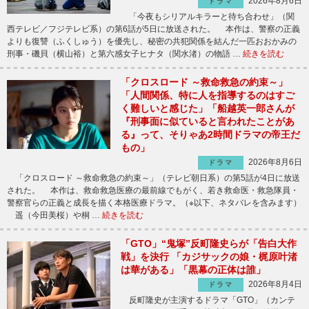
2026年8月6日
ドラマ
「今夜もシリアルキラーと待ち合わせ」（関
西テレビ／フジテレビ系）の第6話が5日に放送された。 本作は、警察の正義
よりも復讐（ふくしゅう）を優先し、秘密の共犯関係を結んだ一匹おおかみの
刑事・磯貝（横山裕）と第六感女子ヒナタ（関水渚）の物語 …
続きを読む
「クロスロード ～救命救急の約束～」
「人間関係、特に人を指導するのはすご
く難しいと感じた」「船越英一郎さんが
『刑事面に似ていると言われたことがあ
る』って、そりゃあ2時間ドラマの帝王だ
もの」
2026年8月6日
ドラマ
「クロスロード ～救命救急の約束～」（テレビ朝日系）の第5話が4日に放送
された。 本作は、救命救急医療の最前線でもがく、若き救命医・救急隊員・
警察官らの正義と成長を描く本格医療ドラマ。（※以下、ネタバレを含みます）
遥（今田美桜）や桐 …
続きを読む
「GTO」“鬼塚”反町隆史らが「告白大作
戦」を決行 「カジサックの娘・梶原叶渚
は華がある」「黒幕の正体は誰」
2026年8月4日
ドラマ
反町隆史が主演するドラマ「GTO」（カンテ