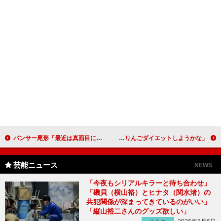
パンサー尾形「最近は真面目になっている」 女性トラブル乗り越え、彼女と「ラブラブ」
井上真央、堺雅人へ大河バトンタッチ プレゼントに「りんごダイエットしようかな」
芸能ニュース
NEWS
「今夜もシリアルキラーと待ち合わせ」
「磯貝（横山裕）とヒナタ（関水渚）の
共犯関係が深まってきているのがいい」
「縦山裕二さんのグッズ欲しい」