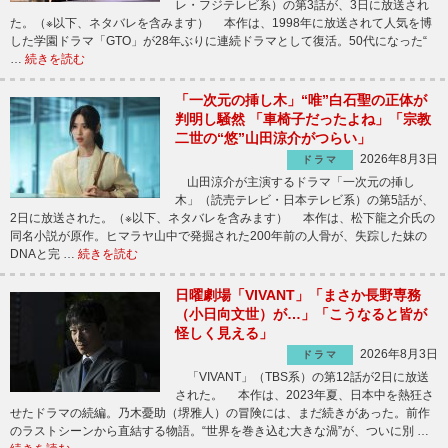
レ・フジテレビ系）の第3話が、3日に放送され
た。（※以下、ネタバレを含みます） 本作は、1998年に放送されて人気を博
した学園ドラマ「GTO」が28年ぶりに連続ドラマとして復活。50代になった“
…
続きを読む
「一次元の挿し木」“唯”白石聖の正体が
判明し騒然 「車椅子だったよね」「宗教
二世の“悠”山田涼介がつらい」
2026年8月3日
ドラマ
山田涼介が主演するドラマ「一次元の挿し
木」（読売テレビ・日本テレビ系）の第5話が、
2日に放送された。（※以下、ネタバレを含みます） 本作は、松下龍之介氏の
同名小説が原作。ヒマラヤ山中で発掘された200年前の人骨が、失踪した妹の
DNAと完 …
続きを読む
日曜劇場「VIVANT」「まさか長野専務
（小日向文世）が…」「こうなると皆が
怪しく見える」
2026年8月3日
ドラマ
「VIVANT」（TBS系）の第12話が2日に放送
された。 本作は、2023年夏、日本中を熱狂さ
せたドラマの続編。乃木憂助（堺雅人）の冒険には、まだ続きがあった。前作
のラストシーンから直結する物語。“世界を巻き込む大きな渦”が、ついに別 …