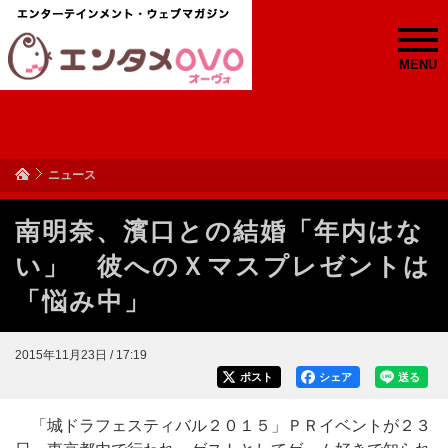
MENU
ニュース
南明奈、濱口との結婚「年内はな
い」 彼へのＸマスプレゼントは
「悩み中」
2015年11月23日 / 17:19
ポスト
シェア
送る
「城ドラフェスティバル２０１５」ＰＲイベントが２３