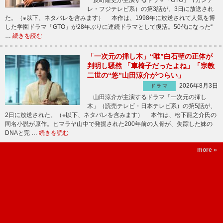
レ・フジテレビ系）の第3話が、3日に放送され
た。（※以下、ネタバレを含みます） 本作は、1998年に放送されて人気を博
した学園ドラマ「GTO」が28年ぶりに連続ドラマとして復活。50代になった“
…
続きを読む
「一次元の挿し木」“唯”白石聖の正体が
判明し騒然 「車椅子だったよね」「宗教
二世の“悠”山田涼介がつらい」
2026年8月3日
ドラマ
山田涼介が主演するドラマ「一次元の挿し
木」（読売テレビ・日本テレビ系）の第5話が、
2日に放送された。（※以下、ネタバレを含みます） 本作は、松下龍之介氏の
同名小説が原作。ヒマラヤ山中で発掘された200年前の人骨が、失踪した妹の
DNAと完 …
続きを読む
more »