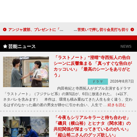
アンジャ渡部、プレゼントに「何を“のぞみ”ますか？」 昔の彼女には贈ったプレゼントで怒られた経験も
道端ジェシカ、盗難騒動＆デート語らず 苦笑いで押し切り会見打ち切り
芸能ニュース
NEWS
「ラストノート」“澄晴”寺西拓人の告白
シーンに反響集まる 「真っすぐな告白が
カッコいい」「最高のシーンをありがと
う」
2026年8月7日
ドラマ
内田有紀と寺西拓人がダブル主演するドラマ
「ラストノート」（フジテレビ系）の第5話が、6日に放送された。（※以下、
ネタバレを含みます） 本作は、環境も積み重ねてきた人生も全く違う、交わ
るはずのなかった歳の差の男女が静かに引かれ合い、人生で …
続きを読む
「今夜もシリアルキラーと待ち合わせ」
「磯貝（横山裕）とヒナタ（関水渚）の
共犯関係が深まってきているのがいい」
「縦山裕二さんのグッズ欲しい」