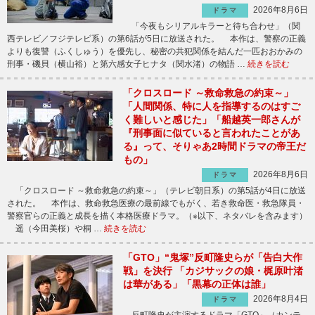
2026年8月6日
ドラマ
「今夜もシリアルキラーと待ち合わせ」（関
西テレビ／フジテレビ系）の第6話が5日に放送された。 本作は、警察の正義
よりも復讐（ふくしゅう）を優先し、秘密の共犯関係を結んだ一匹おおかみの
刑事・磯貝（横山裕）と第六感女子ヒナタ（関水渚）の物語 …
続きを読む
「クロスロード ～救命救急の約束～」
「人間関係、特に人を指導するのはすご
く難しいと感じた」「船越英一郎さんが
『刑事面に似ていると言われたことがあ
る』って、そりゃあ2時間ドラマの帝王だ
もの」
2026年8月6日
ドラマ
「クロスロード ～救命救急の約束～」（テレビ朝日系）の第5話が4日に放送
された。 本作は、救命救急医療の最前線でもがく、若き救命医・救急隊員・
警察官らの正義と成長を描く本格医療ドラマ。（※以下、ネタバレを含みます）
遥（今田美桜）や桐 …
続きを読む
「GTO」“鬼塚”反町隆史らが「告白大作
戦」を決行 「カジサックの娘・梶原叶渚
は華がある」「黒幕の正体は誰」
2026年8月4日
ドラマ
反町隆史が主演するドラマ「GTO」（カンテ