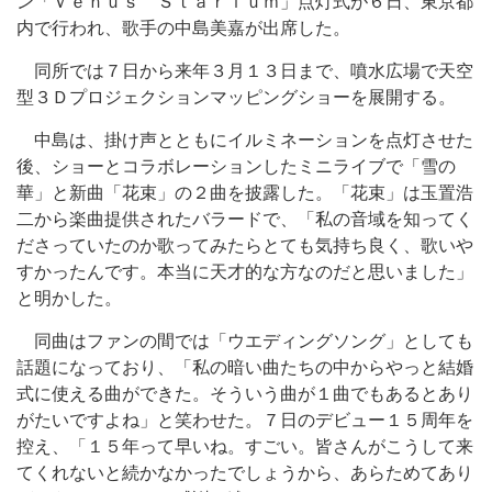
ン「Ｖｅｎｕｓ Ｓｔａｒｉｕｍ」点灯式が６日、東京都
内で行われ、歌手の中島美嘉が出席した。
同所では７日から来年３月１３日まで、噴水広場で天空
型３Ｄプロジェクションマッピングショーを展開する。
中島は、掛け声とともにイルミネーションを点灯させた
後、ショーとコラボレーションしたミニライブで「雪の
華」と新曲「花束」の２曲を披露した。「花束」は玉置浩
二から楽曲提供されたバラードで、「私の音域を知ってく
ださっていたのか歌ってみたらとても気持ち良く、歌いや
すかったんです。本当に天才的な方なのだと思いました」
と明かした。
同曲はファンの間では「ウエディングソング」としても
話題になっており、「私の暗い曲たちの中からやっと結婚
式に使える曲ができた。そういう曲が１曲でもあるとあり
がたいですよね」と笑わせた。７日のデビュー１５周年を
控え、「１５年って早いね。すごい。皆さんがこうして来
てくれないと続かなかったでしょうから、あらためてあり