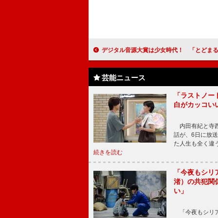
デジタル音源大賞は少女時代！ 「とどまることなく成長します
芸能ニュース
「ラストノー
白がカッコい
内田有紀と寺西
話が、6日に放
た人生も全く違
続きを読む
「今夜もシリ
渚）の共犯関
い」
「今夜もシリア