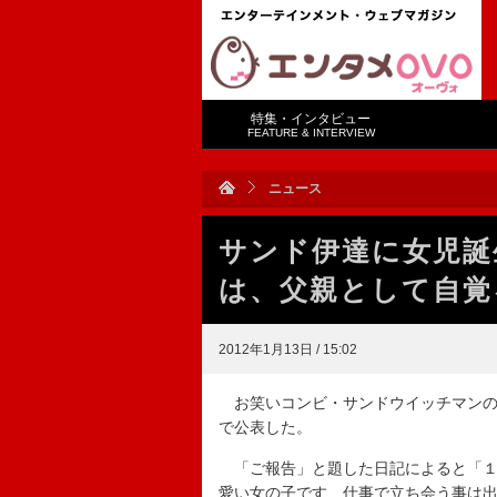
特集・インタビュー
FEATURE & INTERVIEW
ニュース
サンド伊達に女児誕
は、父親として自覚
2012年1月13日 / 15:02
お笑いコンビ・サンドウイッチマンの
で公表した。
「ご報告」と題した日記によると「１
愛い女の子です 仕事で立ち会う事は