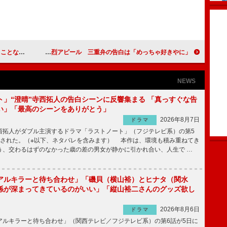
」とテヨン
西野カナ、故郷の三重県を猛烈アピール 三重弁の告白は「めっちゃ好きやに」
NEWS
ト」“澄晴”寺西拓人の告白シーンに反響集まる 「真っすぐな告
い」「最高のシーンをありがとう」
2026年8月7日
ドラマ
拓人がダブル主演するドラマ「ラストノート」（フジテレビ系）の第5
送された。（※以下、ネタバレを含みます） 本作は、環境も積み重ねてき
う、交わるはずのなかった歳の差の男女が静かに引かれ合い、人生で …
アルキラーと待ち合わせ」「磯貝（横山裕）とヒナタ（関水
係が深まってきているのがいい」「縦山裕二さんのグッズ欲し
2026年8月6日
ドラマ
ルキラーと待ち合わせ」（関西テレビ／フジテレビ系）の第6話が5日に