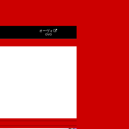
オーヴォ
OVO