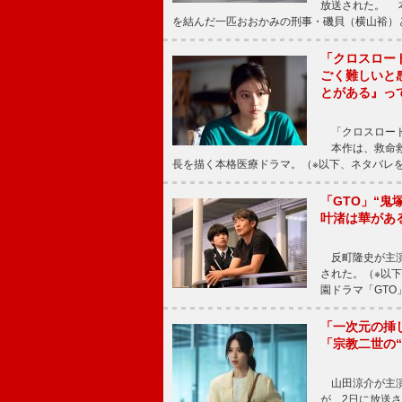
放送された。 
を結んだ一匹おおかみの刑事・磯貝（横山裕）
「クロスロー
ごく難しいと
とがある』っ
「クロスロード
本作は、救命救
長を描く本格医療ドラマ。（※以下、ネタバレ
「GTO」“
叶渚は華があ
反町隆史が主演
された。（※以
園ドラマ「GTO
「一次元の挿
「宗教二世の
山田涼介が主演
が、2日に放送