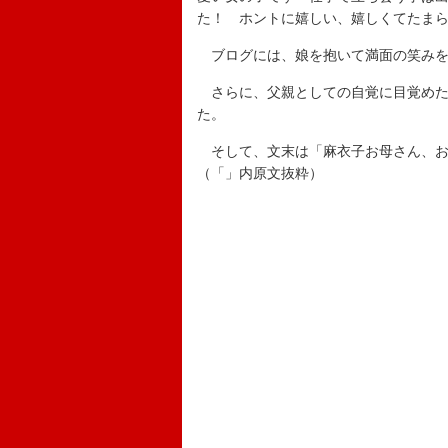
た！ ホントに嬉しい、嬉しくてたま
ブログには、娘を抱いて満面の笑みを
さらに、父親としての自覚に目覚めた
た。
そして、文末は「麻衣子お母さん、お
（「」内原文抜粋）