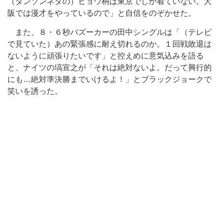
（ダンソンネタの）ヒョウ柄は東京でしか着ていない。大
阪では漫才をやっているので」と自信をのぞかせた。
また、８・６秒バズーカーの田中シングルは「（テレビ
で見ていた）あの緊張感に耐え切れるのか。１回戦敗退は
ないように頑張りたいです」と控えめに意気込みを語る
と、ナイツの塙宣之が「それは絶対ないよ。だって興行的
にも…絶対準決勝までいけるよ！」とブラックジョークで
笑いを誘った。