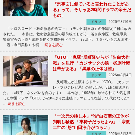
『刑事面に似ていると言われたことがあ
る』って、そりゃあ2時間ドラマの帝王だ
もの」
2026年8月6日
ドラマ
「クロスロード ～救命救急の約束～」（テレビ朝日系）の第5話が4日に放送
された。 本作は、救命救急医療の最前線でもがく、若き救命医・救急隊員・
警察官らの正義と成長を描く本格医療ドラマ。（※以下、ネタバレを含みます）
遥（今田美桜）や桐 …
続きを読む
「GTO」“鬼塚”反町隆史らが「告白大作
戦」を決行 「カジサックの娘・梶原叶渚
は華がある」「黒幕の正体は誰」
2026年8月4日
ドラマ
反町隆史が主演するドラマ「GTO」（カンテ
レ・フジテレビ系）の第3話が、3日に放送され
た。（※以下、ネタバレを含みます） 本作は、1998年に放送されて人気を博
した学園ドラマ「GTO」が28年ぶりに連続ドラマとして復活。50代になった“
…
続きを読む
「一次元の挿し木」“唯”白石聖の正体が
判明し騒然 「車椅子だったよね」「宗教
二世の“悠”山田涼介がつらい」
2026年8月3日
ドラマ