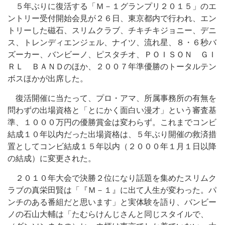
５年ぶりに復活する「Ｍ－１グランプリ２０１５」のエ
ントリー受付開始会見が２６日、東京都内で行われ、エン
トリーした磁石、スリムクラブ、チキチキジョニー、デニ
ス、トレンディエンジェル、ナイツ、流れ星、８・６秒バ
ズーカー、バンビーノ、ピスタチオ、ＰＯＩＳＯＮ ＧＩ
ＲＬ ＢＡＮＤのほか、２００７年準優勝のトータルテン
ボスほかが出席した。
復活開催に当たって、プロ・アマ、所属事務所の有無を
問わずの出場資格と「とにかく面白い漫才」という審査基
準、１０００万円の優勝賞金は変わらず。これまでコンビ
結成１０年以内だった出場資格は、５年ぶり開催の救済措
置としてコンビ結成１５年以内（２０００年１月１日以降
の結成）に変更された。
２０１０年大会で決勝２位になり話題を集めたスリムク
ラブの真栄田賢は「『Ｍ－１』に出て人生が変わった。パ
ンチのある番組だと思います」と実体験を語り、バンビー
ノの石山大輔は「たむらけんじさんと同じスタイルで、