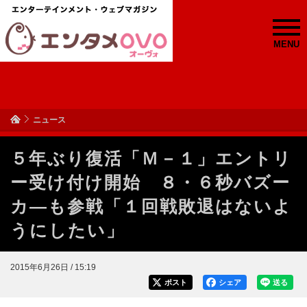
MENU
ニュース
５年ぶり復活「Ｍ－１」エントリ
ー受け付け開始 ８・６秒バズー
カ―も参戦「１回戦敗退はないよ
うにしたい」
2015年6月26日 / 15:19
ポスト
シェア
送る