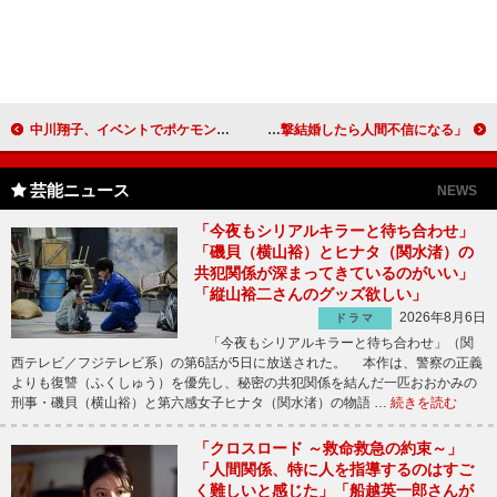
中川翔子、イベントでポケモン愛を熱弁 「孫とポケモンバトルをするまでは死ねない」
アンタ山崎、くりぃむ有田の交際情報を知らず 「電撃結婚したら人間不信になる」
芸能ニュース
NEWS
「今夜もシリアルキラーと待ち合わせ」
「磯貝（横山裕）とヒナタ（関水渚）の
共犯関係が深まってきているのがいい」
「縦山裕二さんのグッズ欲しい」
2026年8月6日
ドラマ
「今夜もシリアルキラーと待ち合わせ」（関
西テレビ／フジテレビ系）の第6話が5日に放送された。 本作は、警察の正義
よりも復讐（ふくしゅう）を優先し、秘密の共犯関係を結んだ一匹おおかみの
刑事・磯貝（横山裕）と第六感女子ヒナタ（関水渚）の物語 …
続きを読む
「クロスロード ～救命救急の約束～」
「人間関係、特に人を指導するのはすご
く難しいと感じた」「船越英一郎さんが