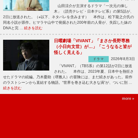
山田涼介が主演するドラマ「一次元の挿し
木」（読売テレビ・日本テレビ系）の第5話が、
2日に放送された。（※以下、ネタバレを含みます） 本作は、松下龍之介氏の
同名小説が原作。ヒマラヤ山中で発掘された200年前の人骨が、失踪した妹の
DNAと完 …
続きを読む
日曜劇場「VIVANT」「まさか長野専務
（小日向文世）が…」「こうなると皆が
怪しく見える」
2026年8月3日
ドラマ
「VIVANT」（TBS系）の第12話が2日に放送
された。 本作は、2023年夏、日本中を熱狂さ
せたドラマの続編。乃木憂助（堺雅人）の冒険には、まだ続きがあった。前作
のラストシーンから直結する物語。“世界を巻き込む大きな渦”が、ついに別 …
続きを読む
more »