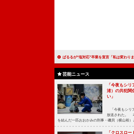
ぱるるが“塩対応”卒業を宣言「私は変わります」 横山由依は「たぶん（卒業）しな
芸能ニュース
「今夜もシリ
渚）の共犯関
い」
「今夜もシリア
放送された。 
を結んだ一匹おおかみの刑事・磯貝（横山裕）
「クロスロー