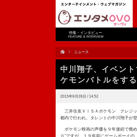
特集・インタビュー
FEATURE & INTERVIEW
ニュース
中川翔子、イベント
ケモンバトルをする
2015年6月26日 / 14:52
三井住友ＶＩＳＡポケモン クレジッ
都内で行われ、タレントの中川翔子が
ポケモン映画の声優を９年連続で務め
０”ですが、１９年前にゲームボーイの