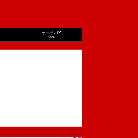
オーヴォ
OVO