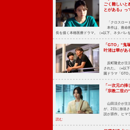
ごく難しいと
とがある』っ
「クロスロード
本作は、救命救
長を描く本格医療ドラマ。（※以下、ネタバレ
「GTO」“
叶渚は華があ
反町隆史が主演
された。（※以
園ドラマ「GTO
「一次元の挿
「宗教二世の
山田涼介が主演
が、2日に放送
説が原作。ヒマラ
読む