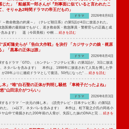
感じた」「船越英一郎さんが『刑事面に似ていると言われたこ
て、そりゃあ2時間ドラマの帝王だもの」
2026年8月6日
ドラマ
 ～救命救急の約束～」（テレビ朝日系）の第5話が4日に放送された。
急医療の最前線でもがく、若き救命医・救急隊員・警察官らの正義と成
を含みます） 遥（今田美桜）や桐 …
続きを読む
鬼塚”反町隆史らが「告白大作戦」を決行 「カジサックの娘・梶原
る」「黒幕の正体は誰」
2026年8月4日
ドラマ
するドラマ「GTO」（カンテレ・フジテレビ系）の第3話が、3日に放送
下、ネタバレを含みます） 本作は、1998年に放送されて人気を博した学
」が28年ぶりに連続ドラマとして復活。50代になった“ …
続きを読む
し木」“唯”白石聖の正体が判明し騒然 「車椅子だったよね」
“悠”山田涼介がつらい」
2026年8月3日
ドラマ
するドラマ「一次元の挿し木」（読売テレビ・日本テレビ系）の第5話
された。（※以下、ネタバレを含みます） 本作は、松下龍之介氏の同名小
ヤ山中で発掘された200年前の人骨が、失踪した妹のDNAと完 …
続きを