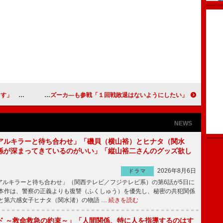
い」とツッコミ
５年ぶり復活「Ｍ－１」エントリー受け付け開始 ８・６秒バズーカ―も参戦「１回戦敗退はないようにしたい」
NEWS
アルキラーと待ち合わせ」「磯貝（横山裕）とヒナタ（関水
係が深まってきているのがいい」「縦山裕二さんのグッズ欲し
2026年8月6日
ドラマ
ルキラーと待ち合わせ」（関西テレビ／フジテレビ系）の第6話が5日に
本作は、警察の正義よりも復讐（ふくしゅう）を優先し、秘密の共犯関係
と第六感女子ヒナタ（関水渚）の物語 …
続きを読む
ド ～救命救急の約束～」「人間関係、特に人を指導するのはす