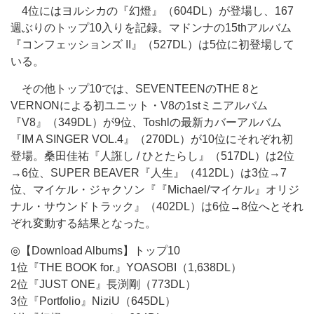
4位にはヨルシカの『幻燈』（604DL）が登場し、167
週ぶりのトップ10入りを記録。マドンナの15thアルバム
『コンフェッションズ II』（527DL）は5位に初登場して
いる。
その他トップ10では、SEVENTEENのTHE 8と
VERNONによる初ユニット・V8の1stミニアルバム
『V8』（349DL）が9位、Toshlの最新カバーアルバム
『IM A SINGER VOL.4』（270DL）が10位にそれぞれ初
登場。桑田佳祐『人誑し / ひとたらし』（517DL）は2位
→6位、SUPER BEAVER『人生』（412DL）は3位→7
位、マイケル・ジャクソン『『Michael/マイケル』オリジ
ナル・サウンドトラック』（402DL）は6位→8位へとそれ
ぞれ変動する結果となった。
◎【Download Albums】トップ10
1位『THE BOOK for.』YOASOBI（1,638DL）
2位『JUST ONE』長渕剛（773DL）
3位『Portfolio』NiziU（645DL）