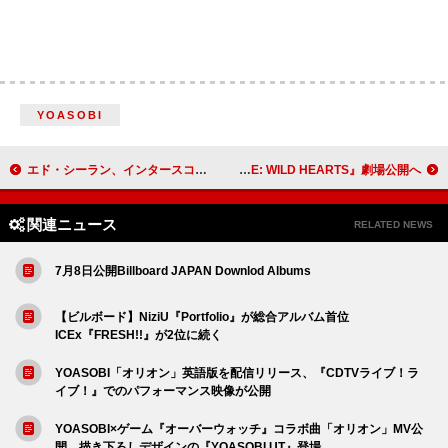
YOASOBI
エド・シーラン、インタースコープとレコード契約を締結か
KATSEYE、未公開映像やインタビューなどで構成された映画『KATSEYE: WILD HEARTS』劇場公開へ
関連ニュース
RELATED NEWS
7月8日公開Billboard JAPAN Downlod Albums
【ビルボード】NiziU『Portfolio』が総合アルバム首位
ICEx『FRESH!!』が2位に続く
YOASOBI「オリオン」英語版を配信リリース、『CDTVライブ！ラ
イブ！』でのパフォーマンス映像が公開
YOASOBI×ゲーム『オーバーウォッチ』コラボ曲「オリオン」MV公
開、描き下ろしデザインの『YOASOBI UT』登場