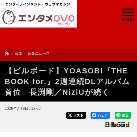
MENU
音楽
音楽ニュース
【ビルボード】YOASOBI『THE
BOOK for.』2週連続DLアルバム
首位 長渕剛／NiziUが続く
2026年7月9日 / 12:00
ポスト
シェア
送る