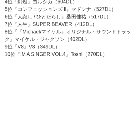
4位『幻燈』ヨルシカ（604DL）
5位『コンフェッションズ II』マドンナ（527DL）
6位『人誑し / ひとたらし』桑田佳祐（517DL）
7位『人生』SUPER BEAVER（412DL）
8位『『Michael/マイケル』オリジナル・サウンドトラッ
ク』マイケル・ジャクソン（402DL）
9位『V8』V8（349DL）
10位『IM A SINGER VOL.4』Toshl（270DL）