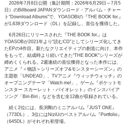
2026年7月8日公開（集計期間：2026年6月29日～7月5
日）のBillboard JAPANダウンロード・アルバム・チャー
ト“Download Albums”で、YOASOBIの『THE BOOK for.』
が1,638ダウンロード（DL）を記録し、首位を獲得した。
6月26日にリリースされた『THE BOOK for.』は
YOASOBが2021年より“読むCD”としてシリーズ化してき
たEPの4作目。新たなクリエイティブの創造に向け、本作
をもって、結成時より続いてきた“THE BOOK”シリーズが
締めくくられる。2週連続の首位獲得となった本作には、
アニメ『＜物語＞シリーズオフ&モンスターシーズン』の
主題歌「UNDEAD」、TVアニメ『ウィッチウォッチ』の
オープニングテーマ「Watch me!」、ゲーム『ポケットモ
ンスター スカーレット・バイオレット』のインスパイア
ソング「Biri-Biri」などを含む全12曲が収録されている。
続く2位には、長渕剛のミニアルバム『JUST ONE』
（773DL）、3位にはNiziUのベストアルバム『Portfolio』
（645DL）がそれぞれ初登場。