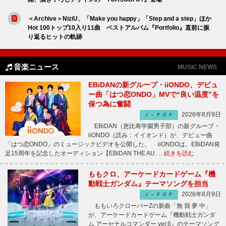
＜Archive＞NiziU、「Make you happy」「Step and a step」ほか
Hot 100トップ10入り11曲 ベストアルバム『Portfolio』直前に振
り返るヒットの軌跡
音楽ニュース
MUSIC NEWS
EBiDANの新グループ・iiONDO、デビュ
ー曲「はつ恋ONDO」MVで“良い温度”を
保つ為に奮闘
2026年8月9日
Ｊ－ＰＯＰ
EBiDAN（恵比寿学園男子部）の新グループ・
iiONDO（読み：イイオンド）が、デビュー曲
「はつ恋ONDO」のミュージックビデオを公開した。 iiONDOは、EBiDAN発
足15周年を記念したオーディション【EBiDAN THE AU …
続きを読む
ももクロ、アーケードカードゲーム『機
動戦士ガンダム』テーマソングを担当
2026年8月9日
Ｊ－ＰＯＰ
ももいろクローバーZの新曲「無 我 夢 中」
が、アーケードカードゲーム『機動戦士ガンダ
ム アーセナルコマンダー ver.β』のテーマソング