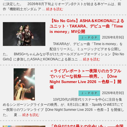
に決定した。 2026年8月下旬よりオープンβテストが始まる本ゲームは、前
作『機動戦士ガンダム ア …
続きを読む
【No No Girls】ASHA＆KOKONAによる
ユニット・TAKARA、デビュー曲「Time
is money」MV公開
2026年8月9日
Ｊ－ＰＯＰ
TAKARAが、デビュー曲「Time is money」を
配信リリースし、ミュージックビデオを公開し
た。 BMSG×ちゃんみなが手がけたガールズグループオーディション【No No
Girls】に参加したASHAとKOKONAによる新ユニ …
続きを読む
＜ライブレポート＞一夜限りのカラフル
でハッピーな祝祭――映秀。、【One
Night Summer Live 2026 ～色祭～】開
催
2026年8月9日
Ｊ－ＰＯＰ
10代20代の同世代リスナーを中心に注目を集
めるシンガーソングライターの映秀。が、8月1日に東京・Spotify O-WESTにて
一夜限りのワンマンライブ【One Night Summer Live 2026 ～色祭～】を開催し
た。 夏 …
続きを読む
「自分だけの1冊との出会いを」――全国