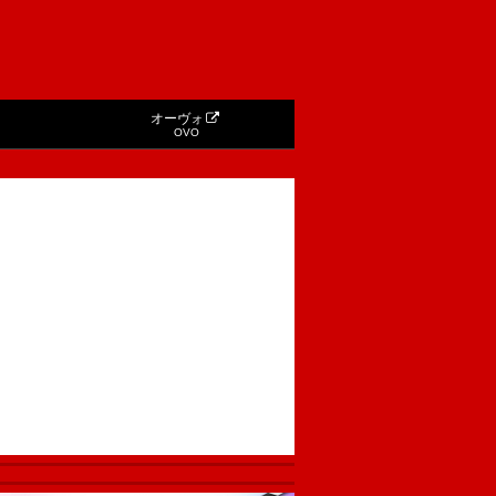
オーヴォ
OVO