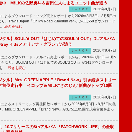
走中 M!LKの佐野勇斗＆吉田仁人によるユニット曲が追う
2026年8月7日
Ｊ－ＰＯＰ
apanによるダウンロード・ソング売上レポートから2026年8月3日～8月5日の
ravis Japan「On My Road -Stadium ver.-」が11,550ダウンロード
 …
続きを読む
ル】SOUL'd OUT『はじめてのSOUL'd OUT』DLアルバム
tray Kids／アリアナ・グランデが追う
2026年8月7日
Ｊ－ＰＯＰ
apanによるダウンロード・アルバム売上レポートから、2026年8月3日～8月5
なり、SOUL’d OUT『はじめてのSOUL’d OUT』が341ダウンロード
を …
続きを読む
ル】Mrs. GREEN APPLE「Brand New」引き続きストリー
首位走行中 イコラブ＆M!LK“さのじん”新曲がトップ10圏
2026年8月7日
Ｊ－ＰＯＰ
apanによるストリーミング再生回数レポートから2026年8月3日～8月5日の集
rs. GREEN APPLE「Brand New」が3,751,105回で現在首位を走っ
Emi、10/7リリースの8thアルバム『PATCHWORK LIFE』の全収