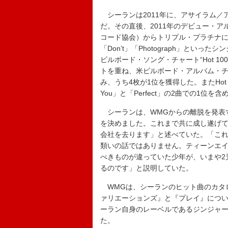
シーランは2011年に、アサイラム／
だ。その直後、2011年のデビュー・ア
コード協会）からトリプル・プラチナに認定さ
「Don’t」「Photograph」と
ビルボード・ソング・チャート“Hot 1
トを重ね、米ビルボード・アルバム・チャート“
み、うち4枚が1位を獲得した。またHot 1
You」と「Perfect」の2曲での1位を
シーランは、WMGからの離脱を発表
を決めました。これまで共に成し遂げ
会社を去ります」と述べていた。「これ
類いの話ではありません。ティーンエ
べきものが違っていた少年が、いまや2
るのです」と説明していた。
WMGは、シーランのヒット曲のカタ
ァリエーションズ』と『プレイ』につい
ーラン自身のレーベルであるジンジャ
た。