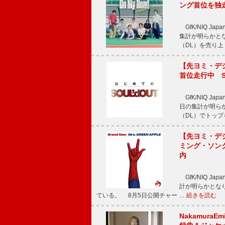
ング首位を独
GfK/NIQ J
集計が明らかとなり、T
（DL）を売り上
【先ヨミ・デジタ
首位走行中 S
GfK/NIQ J
日の集計が明らかと
（DL）でトップ
【先ヨミ・デジタ
ミング・ソング
内
GfK/NIQ J
計が明らかとなり、M
ている。 8月5日公開チャー …
続きを読む
Nakamura