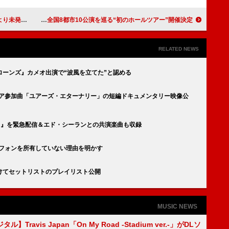
を一部公開
離婚伝説、全国8都市10公演を巡る“初のホールツアー”開催決定
RELATED NEWS
ーンズ』カメオ出演で“波風を立てた”と認める
リア参加曲「ユアーズ・エターナリー」の短編ドキュメンタリー映像公
ュ』を緊急配信＆エド・シーランとの共演楽曲も収録
トフォンを所有していない理由を明かす
けてセットリストのプレイリスト公開
MUSIC NEWS
】Travis Japan「On My Road -Stadium ver.-」がDLソ