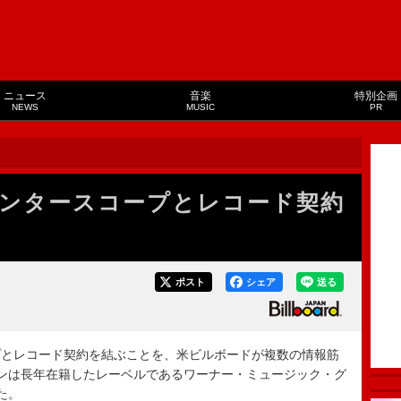
ニュース
音楽
特別企画
NEWS
MUSIC
PR
ンタースコープとレコード契約
ポスト
シェア
送る
とレコード契約を結ぶことを、米ビルボードが複数の情報筋
ンは長年在籍したレーベルであるワーナー・ミュージック・グ
た。