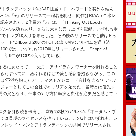
アトランティックUKのA&R担当エド・ハワードと契約を結ん
ルバム『+』のリリースで一躍名を馳せ、同作はRIAA（全米レ
れた。2作目の『x』は、「Thinking Out Loud」
いったシングルの成功もあり、さらに大きな売り上げを記録。いずれも米
00”でトップ10入りを果たした。その後のリリースでも彼はヒッ
Billboard 200”のTOP5に計8枚のアルバムを送り込
00では、いずれも2017年にリリースされた「Shape of
含め、計9曲がTOP10入りしている。
するにあたって、「先月、アサイラム／ワーナーを離れること
てきたすべてに、あふれるほどの愛と感謝を抱きながら、この
は“不満を抱えたアーティストがレコード会社を去る”といった
イジャーとしてこの会社でキャリアを始めた、当時とは優先す
児の父となり、仕事のやり方に転換と変化が必要だと感じてい
ログを引き続き保有し、直近の2枚のアルバム『オータム・ヴ
ては長期のライセンスを持っている。この2作はいずれも、シ
ーブレッド・マンとアトランティックの共同でリリースされ