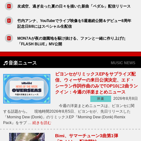
友成空、過ぎ去った夏の日々を描いた新曲「ペダル」配信リリース
竹内アンナ、YouTubeでライブ映像を5週連続公開＆デビュー8周年
記念日8/8にはスペシャル生配信
MON7Aが夜の遊園地を駆け抜ける、ファンと一緒に作り上げた
「FLASH BLUE」MV公開
音楽ニュース
MUSIC NEWS
ビヨンセがリミックスEPをサプライズ配
信、ウィーザーの来日公演決定、エド・
シーラン作詞作曲のみでTOP10に2曲ラン
クイン：今週の洋楽まとめニュース
2026年8月8日
洋楽
今週の洋楽まとめニュースは、ビヨンセに関
する話題から。 現地時間2026年8月5日、ビヨンセが、先日リリースした
「Morning Dew (Donk)」のリミックスEP『Morning Dew (Donk) Remix
Pack』をサプ …
続きを読む
Bimi、サマーチューン3曲第1弾