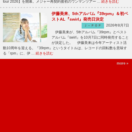
tour 2026】を開幕。メジャー再契約後初のワンマンツアー …
続きを読む
伊藤美来、5thアルバム『39rpm』＆初ベ
ストAL『swirl』発売日決定
2026年8月7日
Ｊ－ＰＯＰ
伊藤美来が、5thアルバム『39rpm』とベスト
アルバム『swirl』を10月7日に同時発売すること
が決定した。 伊藤美来は今年アーティスト活
動10周年を迎える。『39rpm』というタイトルは、レコードの回転数を意味す
る「rpm」に、伊 …
続きを読む
more »