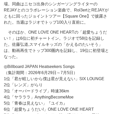
場。同曲はニセコ出身のシンガーソングライターの
REJAYとのコラボレーション楽曲で、Rol3ertとREJAYが
ともに回ったジョイントツアー【Square One】で披露さ
れた。当週はラジオでトップ100入り直前に。
そのほか、ONE LOVE ONE HEARTの「超愛ちょうだ
い！」は6位に初チャートイン。ラジオで58位を記録し
た。佐藤弘道,スマイルキッズの「かえるのたいそう」
は、動画再生でトップ300圏内を記録し、19位に初登場と
なった。
◎Billboard JAPAN Heatseekers Songs
（集計期間：2026年6月29日～7月5日）
1位「君が眩しいから僕は星が見えない」SIX LOUNGE
2位「レンズ」がらり
3位「オーバードライブ」時速36km
4位「ヤラララ」AnythingBecomeMoe
5位「青春は見えない」『ユイカ』
6位「超愛ちょうだい!」ONE LOVE ONE HEART