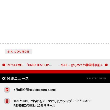
SIX LOUNGE
RIP SLYME、『GREATEST LIVE VIDEO』初回限定盤に収録される特典映像内容解禁
＜連載＞石若駿のワッツアップ通信 Vol.12 ～はじめての韓国滞在記。～
関連ニュース
RELATED NEWS
7月8日公開Heatseekers Songs
Tani Yuuki、“宇宙”をテーマにしたコンセプトEP『SPACE
RENDEZVOUS』10月リリース