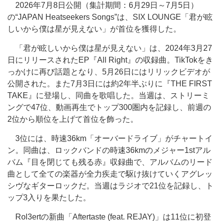
2026年7月8日公開（集計期間：6月29日～7月5日）
の“JAPAN Heatseekers Songs”は、SIX LOUNGE「君が眩
しいから僕は星が見えない」が首位を獲得した。
「君が眩しいから僕は星が見えない」は、2024年3月27
日にリリースされたEP『All Right』の収録曲。TikTokをき
っかけに再び話題となり、5月26日にはリリックビデオが
公開された。また7月3日には約2年半ぶりに『THE FIRST
TAKE』に登場し、同曲を歌唱した。当週は、ストリーミ
ングで47位、動画再生でトップ300圏内を記録し、前週の
2位から順位を上げて首位を飾った。
3位には、時速36km「オーバードライブ」がチャートイ
ン。同曲は、ロックバンドの時速36kmのメジャー1stアル
バム『目を閉じても残る赤』収録曲で、アルバムのリード
曲として全ての楽器が全力疾走で駆け抜けていくアグレッ
シヴなギターロックだ。当週はラジオで21位を記録し、ト
ップ3入りを果たした。
Rol3ertの新曲「Aftertaste (feat. REJAY)」は11位に初登