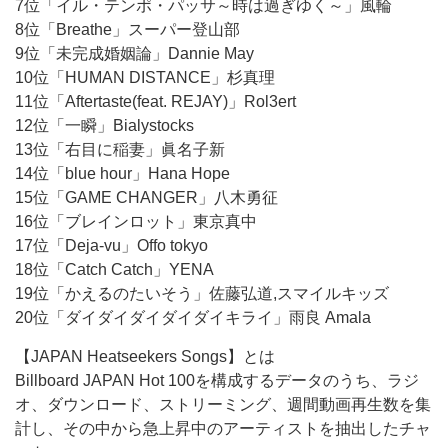
7位「イル・テンポ・パッサ～時は過ぎゆく～」風輪
8位「Breathe」スーパー登山部
9位「未完成婚姻論」Dannie May
10位「HUMAN DISTANCE」杉真理
11位「Aftertaste(feat. REJAY)」Rol3ert
12位「一瞬」Bialystocks
13位「右目に稲妻」眞名子新
14位「blue hour」Hana Hope
15位「GAME CHANGER」八木勇征
16位「ブレインロット」東京真中
17位「Deja-vu」Offo tokyo
18位「Catch Catch」YENA
19位「かえるのたいそう」佐藤弘道,スマイルキッズ
20位「ダイダイダイダイダイキライ」雨良 Amala
【JAPAN Heatseekers Songs】とは
Billboard JAPAN Hot 100を構成するデータのうち、ラジ
オ、ダウンロード、ストリーミング、週間動画再生数を集
計し、その中から急上昇中のアーティストを抽出したチャ