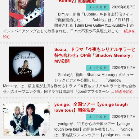
「Bubbly」配信開始
2026年8月7日
Ｊ－ＰＯＰ
Bimiが、新曲「Bubbly」を各音楽配信サイト
で配信開始した。 「Bubbly」は、9月13日に
開催される【Bimi Live Galley #11 -Bubbly-】の
インスパイアソングとして制作された。日々の不安や不条理に対して …
続きを
読む
Soala、ドラマ『今夜もシリアルキラーと
待ち合わせ』OP曲「Shadow Memory」
MV公開
2026年8月7日
Ｊ－ＰＯＰ
Soalaが、新曲「Shadow Memory」のミュー
ジックビデオを公開した。 「Shadow
Memory」は、横山裕が主演を務めるドラマ『今夜もシリアルキラーと待ち合わ
せ』のオープニング曲。同ドラマは講談社『good!アフタヌーン …
続きを読む
yonige、全国ツアー【yonige tough
love tour】開催決定
2026年8月7日
Ｊ－ＰＯＰ
yonigeが、11月からの全国ツアー【yonige
tough love tour】の開催を発表した。 yonige
は、東名阪ワンマンツアー【yonige one man