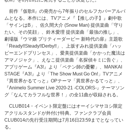
前作『仮歌II』の発売から7年振りのセルフカバーアルバ
ムとなる。本作には、TVアニメ『【推しの子】』劇中歌
「サインはB」、佐久間大介 (Snow Man) 提供楽曲「守り
たい、その笑顔」、鈴木愛理 提供楽曲「最強の推し」、
劇場版『ウマ娘 プリティーダービー 新時代の扉』主題歌
「Ready!!Steady!!Derby!!」、上坂すみれ提供楽曲「ハッ
ピーエンドプリンセス」、愛美提供楽曲「かかった魔法は
アマノジャク」、えなこ提供楽曲「名探偵キミに告ぐ」、
アプリゲーム『A3!』より「ペテン師の憂鬱」、MANKAI
STAGE『A3!』より「The Show Must Go On!」TVアニメ
『異世界かるてっと』OPテーマ「異世界かるてっと」、
『Animelo Summer Live 2020-21 -COLORS-』テーマソン
グ「なんてカラフルな世界！」の全11曲が収録される。
CLUB014・イベント限定盤にはオーイシマサヨシ限定
アクリルスタンドが外付け特典。ファンクラブ会員
CLUB014の先行受注期間は7月16日23:59までとなってい
る。