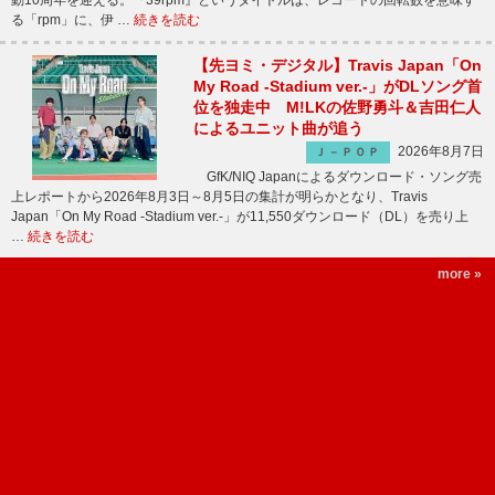
動10周年を迎える。『39rpm』というタイトルは、レコードの回転数を意味す
る「rpm」に、伊 …
続きを読む
【先ヨミ・デジタル】Travis Japan「On
My Road -Stadium ver.-」がDLソング首
位を独走中 M!LKの佐野勇斗＆吉田仁人
によるユニット曲が追う
2026年8月7日
Ｊ－ＰＯＰ
GfK/NIQ Japanによるダウンロード・ソング売
上レポートから2026年8月3日～8月5日の集計が明らかとなり、Travis
Japan「On My Road -Stadium ver.-」が11,550ダウンロード（DL）を売り上
…
続きを読む
more »