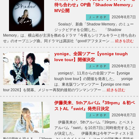
待ち合わせ』OP曲「Shadow Memory」
MV公開
2026年8月7日
Ｊ－ＰＯＰ
Soalaが、新曲「Shadow Memory」のミュー
ジックビデオを公開した。 「Shadow
Memory」は、横山裕が主演を務めるドラマ『今夜もシリアルキラーと待ち合わ
せ』のオープニング曲。同ドラマは講談社『good!アフタヌーン …
続きを読む
yonige、全国ツアー【yonige tough
love tour】開催決定
2026年8月7日
Ｊ－ＰＯＰ
yonigeが、11月からの全国ツアー【yonige
tough love tour】の開催を発表した。 yonige
は、東名阪ワンマンツアー【yonige one man
tour 2026】を開幕。メジャー再契約後初のワンマンツアー …
続きを読む
伊藤美来、5thアルバム『39rpm』＆初ベ
ストAL『swirl』発売日決定
2026年8月7日
Ｊ－ＰＯＰ
伊藤美来が、5thアルバム『39rpm』とベスト
アルバム『swirl』を10月7日に同時発売すること
が決定した。 伊藤美来は今年アーティスト活