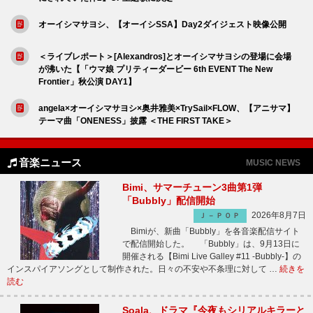
オーイシマサヨシ、【オーイシSSA】Day2ダイジェスト映像公開
＜ライブレポート＞[Alexandros]とオーイシマサヨシの登場に会場
が沸いた【「ウマ娘 プリティーダービー 6th EVENT The New
Frontier」秋公演 DAY1】
angela×オーイシマサヨシ×奥井雅美×TrySail×FLOW、【アニサマ】
テーマ曲「ONENESS」披露 ＜THE FIRST TAKE＞
音楽ニュース
MUSIC NEWS
Bimi、サマーチューン3曲第1弾
「Bubbly」配信開始
2026年8月7日
Ｊ－ＰＯＰ
Bimiが、新曲「Bubbly」を各音楽配信サイト
で配信開始した。 「Bubbly」は、9月13日に
開催される【Bimi Live Galley #11 -Bubbly-】の
インスパイアソングとして制作された。日々の不安や不条理に対して …
続きを
読む
Soala、ドラマ『今夜もシリアルキラーと