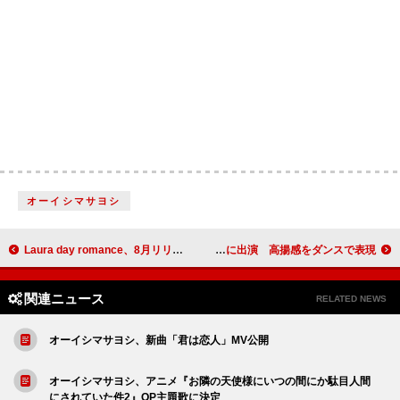
オーイシマサヨシ
Laura day romance、8月リリースライブ映像作品ティザー公開
HANA、Amazon「プライムデー」CM「ワクワク広がる」篇に出演 高揚感をダンスで表現
関連ニュース
RELATED NEWS
オーイシマサヨシ、新曲「君は恋人」MV公開
オーイシマサヨシ、アニメ『お隣の天使様にいつの間にか駄目人間
にされていた件2』OP主題歌に決定