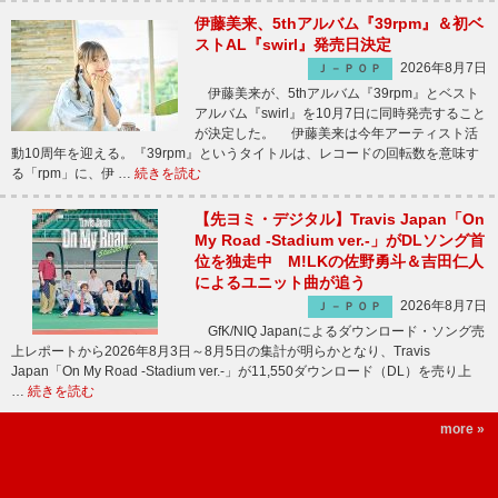
伊藤美来、5thアルバム『39rpm』＆初ベ
ストAL『swirl』発売日決定
2026年8月7日
Ｊ－ＰＯＰ
伊藤美来が、5thアルバム『39rpm』とベスト
アルバム『swirl』を10月7日に同時発売すること
が決定した。 伊藤美来は今年アーティスト活
動10周年を迎える。『39rpm』というタイトルは、レコードの回転数を意味す
る「rpm」に、伊 …
続きを読む
【先ヨミ・デジタル】Travis Japan「On
My Road -Stadium ver.-」がDLソング首
位を独走中 M!LKの佐野勇斗＆吉田仁人
によるユニット曲が追う
2026年8月7日
Ｊ－ＰＯＰ
GfK/NIQ Japanによるダウンロード・ソング売
上レポートから2026年8月3日～8月5日の集計が明らかとなり、Travis
Japan「On My Road -Stadium ver.-」が11,550ダウンロード（DL）を売り上
…
続きを読む
more »