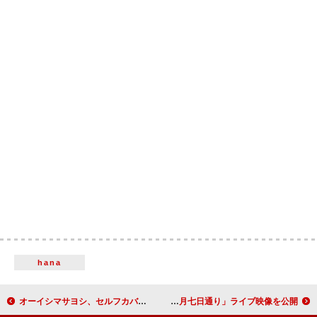
hana
オーイシマサヨシ、セルフカバーAL第3弾『仮歌III』リリース決定
時速36km、チケット即完となった渋谷CLUB QUATTROワンマンより「七月七日通り」ライブ映像を公開