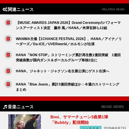
関連ニュース
RELATED NEWS
【MUSIC AWARDS JAPAN 2026】Grand Ceremonyのパフォーマ
ンスアーティスト決定 藤井 風／HANA／米津玄師ら12組
WANIMA主催【1CHANCE FESTIVAL 2026】、HANA／アイナ／リ
ーダーズ／Da-iCE／UVERworld／ホルモンが出演
HANA「NON STOP」ストリーミング累計再生数1億回突破 1億回
突破曲数が国内ダンス＆ボーカルグループ単独1位に
HANA、ジャネット・ジャクソン名古屋公演にゲスト出演へ
HANA「Blue Jeans」累計3億回突破ほか：今週のストリーミング
まとめ
音楽ニュース
MUSIC NEWS
Bimi、サマーチューン3曲第1弾
「Bubbly」配信開始
2026年8月7日
Ｊ－ＰＯＰ