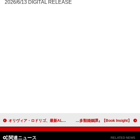
2026/6/13 DIGITAL RELEASE
オリヴィア・ロドリゴ、最新ALより新曲「ステューピッド・ソング」MV公開
【Book Insight】『多類婚姻譚』発売週、凪良ゆうの作品5作が文芸チャート100位以内へ――旧作まで波及した熱量の正体
関連ニュース
RELATED NEWS