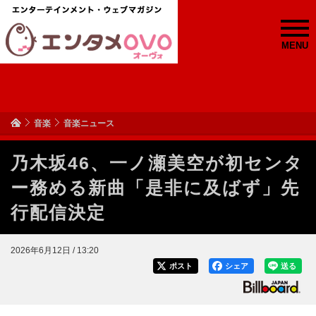
MENU
音楽
音楽ニュース
乃木坂46、一ノ瀬美空が初センタ
ー務める新曲「是非に及ばず」先
行配信決定
2026年6月12日 / 13:20
ポスト
シェア
送る