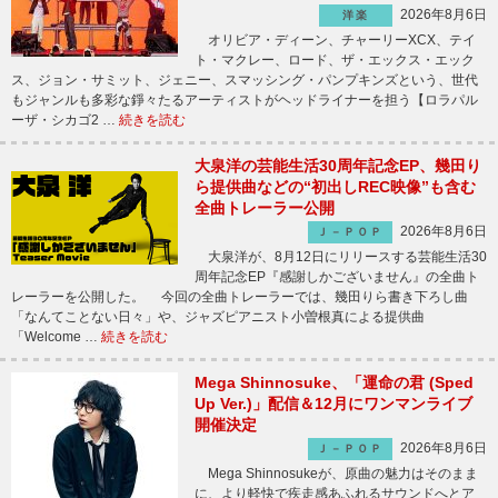
2026年8月6日
洋楽
オリビア・ディーン、チャーリーXCX、テイ
ト・マクレー、ロード、ザ・エックス・エック
ス、ジョン・サミット、ジェニー、スマッシング・パンプキンズという、世代
もジャンルも多彩な錚々たるアーティストがヘッドライナーを担う【ロラパル
ーザ・シカゴ2 …
続きを読む
大泉洋の芸能生活30周年記念EP、幾田り
ら提供曲などの“初出しREC映像”も含む
全曲トレーラー公開
2026年8月6日
Ｊ－ＰＯＰ
大泉洋が、8月12日にリリースする芸能生活30
周年記念EP『感謝しかございません』の全曲ト
レーラーを公開した。 今回の全曲トレーラーでは、幾田りら書き下ろし曲
「なんてことない日々」や、ジャズピアニスト小曽根真による提供曲
「Welcome …
続きを読む
Mega Shinnosuke、「運命の君 (Sped
Up Ver.)」配信＆12月にワンマンライブ
開催決定
2026年8月6日
Ｊ－ＰＯＰ
Mega Shinnosukeが、原曲の魅力はそのまま
に、より軽快で疾走感あふれるサウンドへとア