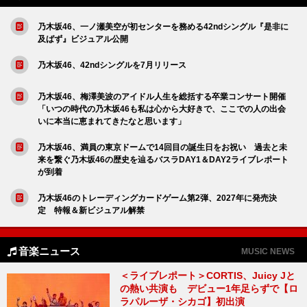
乃木坂46、一ノ瀬美空が初センターを務める42ndシングル『是非に
及ばず』ビジュアル公開
乃木坂46、42ndシングルを7月リリース
乃木坂46、梅澤美波のアイドル人生を総括する卒業コンサート開催
「いつの時代の乃木坂46も私は心から大好きで、ここでの人の出会
いに本当に恵まれてきたなと思います」
乃木坂46、満員の東京ドームで14回目の誕生日をお祝い 過去と未
来を繋ぐ乃木坂46の歴史を辿るバスラDAY1＆DAY2ライブレポート
が到着
乃木坂46のトレーディングカードゲーム第2弾、2027年に発売決
定 特報＆新ビジュアル解禁
音楽ニュース
MUSIC NEWS
＜ライブレポート＞CORTIS、Juicy Jと
の熱い共演も デビュー1年足らずで【ロ
ラパルーザ・シカゴ】初出演