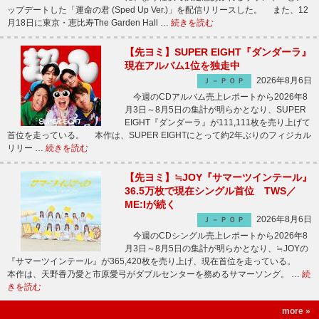
ップデートした「運命の君 (Sped Up Ver.)」を配信リリースした。 また、12
月18日に東京・恵比寿The Garden Hall …
続きを読む
【先ヨミ】SUPER EIGHT『ダンダーラ』
現在アルバム1位を独走中
2026年8月6日
Ｊ－ＰＯＰ
今週のCDアルバム売上レポートから2026年8
月3日～8月5日の集計が明らかとなり、SUPER
EIGHT『ダンダーラ』が111,111枚を売り上げて
首位を走っている。 本作は、SUPER EIGHTにとって約2年ぶりのフィジカル
リリー …
続きを読む
【先ヨミ】≒JOY『サマーツインテール』
36.5万枚で現在シングル首位 TWS／
ME:Iが続く
2026年8月6日
Ｊ－ＰＯＰ
今週のCDシングル売上レポートから2026年8
月3日～8月5日の集計が明らかとなり、≒JOYの
『サマーツインテール』が365,420枚を売り上げ、現在首位を走っている。
本作は、天野香乃愛と市原愛弓がダブルセンターを務めるサマーソング。 …
続
きを読む
more »