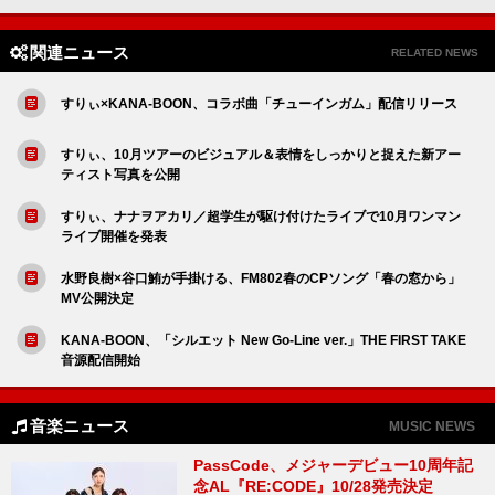
関連ニュース
RELATED NEWS
すりぃ×KANA-BOON、コラボ曲「チューインガム」配信リリース
すりぃ、10月ツアーのビジュアル＆表情をしっかりと捉えた新アー
ティスト写真を公開
すりぃ、ナナヲアカリ／超学生が駆け付けたライブで10月ワンマン
ライブ開催を発表
水野良樹×谷口鮪が手掛ける、FM802春のCPソング「春の窓から」
MV公開決定
KANA-BOON、「シルエット New Go-Line ver.」THE FIRST TAKE
音源配信開始
音楽ニュース
MUSIC NEWS
PassCode、メジャーデビュー10周年記
念AL『RE:CODE』10/28発売決定