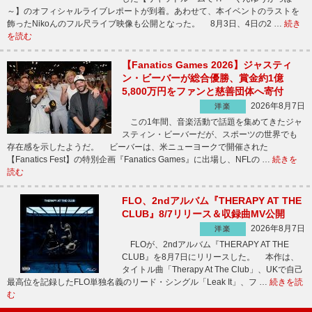
～】のオフィシャルライブレポートが到着。あわせて、本イベントのラストを
飾ったNikoんのフル尺ライブ映像も公開となった。 8月3日、4日の2 …
続き
を読む
【Fanatics Games 2026】ジャスティ
ン・ビーバーが総合優勝、賞金約1億
5,800万円をファンと慈善団体へ寄付
2026年8月7日
洋楽
この1年間、音楽活動で話題を集めてきたジャ
スティン・ビーバーだが、スポーツの世界でも
存在感を示したようだ。 ビーバーは、米ニューヨークで開催された
【Fanatics Fest】の特別企画『Fanatics Games』に出場し、NFLの …
続きを
読む
FLO、2ndアルバム『THERAPY AT THE
CLUB』8/7リリース＆収録曲MV公開
2026年8月7日
洋楽
FLOが、2ndアルバム『THERAPY AT THE
CLUB』を8月7日にリリースした。 本作は、
タイトル曲「Therapy At The Club」、UKで自己
最高位を記録したFLO単独名義のリード・シングル「Leak It」、フ …
続きを読
む