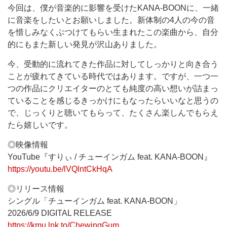
今回は、僕が音楽的に影響を受けたKANA-BOONに、一緒
に音楽をしたいとお願いしました。新体制の4人の今の音
を惜しみなくぶつけてもらい生まれたこの楽曲から、自分
的にもまた新しい発見が沢山ありました。
今、受動的に流れてきた作品に対してしっかりと向き合う
ことが疲れてきている時代ではあります。ですが、一つ一
つの作品にクリエイターのとても純度の高い想いが詰まっ
ていることを感じるきっかけにもなったらいいなと思うの
で、じっくりと聴いてもらって、たくさん楽しんでもらえ
たら嬉しいです。
◎映像情報
YouTube『すりぃ / チューインガム feat. KANA-BOON』
https://youtu.be/lVQlntCkHqA
◎リリース情報
シングル「チューインガム feat. KANA-BOON」
2026/6/9 DIGITAL RELEASE
https://kmu.lnk.to/ChewingGum