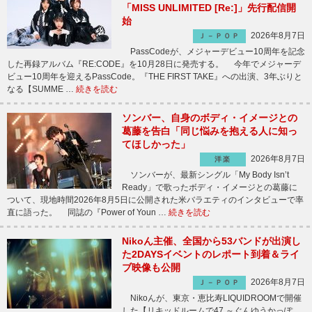
「MISS UNLIMITED [Re:]」先行配信開
始
2026年8月7日
Ｊ－ＰＯＰ
PassCodeが、メジャーデビュー10周年を記念
した再録アルバム『RE:CODE』を10月28日に発売する。 今年でメジャーデ
ビュー10周年を迎えるPassCode。『THE FIRST TAKE』への出演、3年ぶりと
なる【SUMME …
続きを読む
ソンバー、自身のボディ・イメージとの
葛藤を告白「同じ悩みを抱える人に知っ
てほしかった」
2026年8月7日
洋楽
ソンバーが、最新シングル「My Body Isn’t
Ready」で歌ったボディ・イメージとの葛藤に
ついて、現地時間2026年8月5日に公開された米バラエティのインタビューで率
直に語った。 同誌の『Power of Youn …
続きを読む
Nikoん主催、全国から53バンドが出演し
た2DAYSイベントのレポート到着＆ライ
ブ映像も公開
2026年8月7日
Ｊ－ＰＯＰ
Nikoんが、東京・恵比寿LIQUIDROOMで開催
した【リキッドルームで47 ～ぐんゆうかっぽ