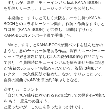
すりぃが、新曲「チューインガム feat. KANA-BOON」
を配信リリースし、ミュージックビデオを公開した。
本楽曲は、すりぃと同じく大阪をルーツに持つKANA-
BOONとのコラボレーション楽曲。作詞・作曲をすりぃと
谷口鮪（KANA-BOON）が共作し、編曲はすりぃと
KANA-BOONメンバー全員で手掛けた。
MVは、すりぃとKANA-BOONが新バンドを組んだかの
ような、息の合った一体感ある作品。深夜のスーパーマー
ケットで好き放題に楽しむ5人の姿が印象的な作品になっ
ており、全員同時にチューインガムを膨らませた時に起き
た“奇跡の5ショット”も収められている。監督は映像ディ
レクター・大久保拓朗が務めた。なお、すりぃにとって、
自身の楽曲でのMV出演は約2年ぶりとなる。
◎すりぃ コメント
「自分たちが純粋に惹かれるものに対しての探究心や憧れ
を もう一度見つめ直そう」
と思ったのが、この曲を作ったきっかけです。