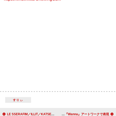
すりぃ
LE SSERAFIM／ILLIT／KATSEYEによるコラボ曲「ICONIC BY MISTAKE」MVティザー公開
DXTEEN、メンバーの過ごす“夏”をニューシングル『Wanna』アートワークで表現