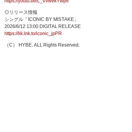
https://youtu.be/L_VvwekYwp8
◎リリース情報
シングル「ICONIC BY MISTAKE」
2026/6/12 13:00 DIGITAL RELEASE
https://lik.lnk.to/iconic_jpPR
（C） HYBE. ALL Rights Reserved.