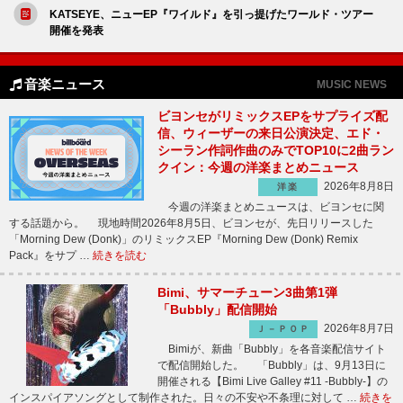
KATSEYE、ニューEP『ワイルド』を引っ提げたワールド・ツアー
開催を発表
音楽ニュース
MUSIC NEWS
ビヨンセがリミックスEPをサプライズ配
信、ウィーザーの来日公演決定、エド・
シーラン作詞作曲のみでTOP10に2曲ラン
クイン：今週の洋楽まとめニュース
2026年8月8日
洋楽
今週の洋楽まとめニュースは、ビヨンセに関
する話題から。 現地時間2026年8月5日、ビヨンセが、先日リリースした
「Morning Dew (Donk)」のリミックスEP『Morning Dew (Donk) Remix
Pack』をサプ …
続きを読む
Bimi、サマーチューン3曲第1弾
「Bubbly」配信開始
2026年8月7日
Ｊ－ＰＯＰ
Bimiが、新曲「Bubbly」を各音楽配信サイト
で配信開始した。 「Bubbly」は、9月13日に
開催される【Bimi Live Galley #11 -Bubbly-】の
インスパイアソングとして制作された。日々の不安や不条理に対して …
続きを