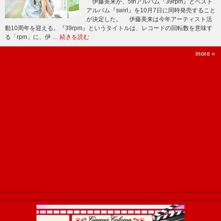
伊藤美来が、5thアルバム『39rpm』とベスト
アルバム『swirl』を10月7日に同時発売すること
が決定した。 伊藤美来は今年アーティスト活
動10周年を迎える。『39rpm』というタイトルは、レコードの回転数を意味す
る「rpm」に、伊 …
続きを読む
more »