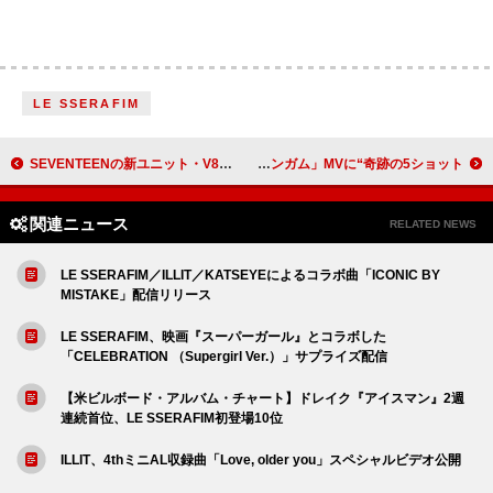
LE SSERAFIM
SEVENTEENの新ユニット・V8、1stミニアルバム『V8』ティザー映像を公開
すりぃ×KANA-BOON、コラボ曲「チューインガム」MVに“奇跡の5ショット”
関連ニュース
RELATED NEWS
LE SSERAFIM／ILLIT／KATSEYEによるコラボ曲「ICONIC BY
MISTAKE」配信リリース
LE SSERAFIM、映画『スーパーガール』とコラボした
「CELEBRATION （Supergirl Ver.）」サプライズ配信
【米ビルボード・アルバム・チャート】ドレイク『アイスマン』2週
連続首位、LE SSERAFIM初登場10位
ILLIT、4thミニAL収録曲「Love, older you」スペシャルビデオ公開