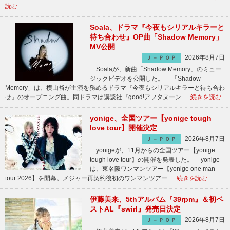
読む
Soala、ドラマ『今夜もシリアルキラーと
待ち合わせ』OP曲「Shadow Memory」
MV公開
2026年8月7日
Ｊ－ＰＯＰ
Soalaが、新曲「Shadow Memory」のミュー
ジックビデオを公開した。 「Shadow
Memory」は、横山裕が主演を務めるドラマ『今夜もシリアルキラーと待ち合わ
せ』のオープニング曲。同ドラマは講談社『good!アフタヌーン …
続きを読む
yonige、全国ツアー【yonige tough
love tour】開催決定
2026年8月7日
Ｊ－ＰＯＰ
yonigeが、11月からの全国ツアー【yonige
tough love tour】の開催を発表した。 yonige
は、東名阪ワンマンツアー【yonige one man
tour 2026】を開幕。メジャー再契約後初のワンマンツアー …
続きを読む
伊藤美来、5thアルバム『39rpm』＆初ベ
ストAL『swirl』発売日決定
2026年8月7日
Ｊ－ＰＯＰ