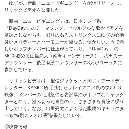
ゆずが、新曲「ニュービギニング」を配信リリースし、
リリックビデオを公開した。
新曲「ニュービギニング」は、日本テレビ系
『DayDay.』のテーマソング。ソウルフルな歌やピアノを
基調としながらも、彩りのあるストリングスにゆずの心地
良いメロディーとハーモニーが重なる、懐かしいようで新
しいポップナンバーに仕上がっており、『DayDay.』の
MCを務める山里亮太（南海キャンディーズ）、武田真一
アナウンサー、後呂有紗アナウンサーの3人がコーラスに
参加している。
リリックビデオは、配信ジャケットと同じくアートディ
レクター・KASICOが手掛けたクレイアニメ風のフルCG
映像。メンバーの北川悠仁と岩沢厚治がポップなキャラク
ターとなり、澄み切った青空の下、さまざまな冒険に繰り
出していく。なお、山里亮太によく似た眼鏡のキャラクタ
ーも“特別カメオ出演”を果たしている。
◎映像情報