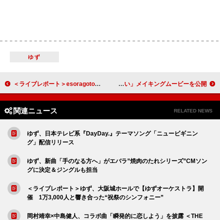
ゆず
＜ライブレポート＞esoragoto、自身初となるワンマンライブ【Apollo】――絵空事が現実になった夜
FUNKY MONKEY BΛBY'S×いきものがかり、コラボ曲「奇跡じゃない」メイキングムービーを公開
関連ニュース
RELATED NEWS
ゆず、日本テレビ系『DayDay.』テーマソング「ニュービギニン
グ」配信リリース
ゆず、新曲「手のなる方へ」がエバラ”焼肉のたれシリーズ”CMソン
グに決定＆ジングルも担当
＜ライブレポート＞ゆず、大阪城ホールで【ゆずオーケストラ】開
催 1万3,000人と響き合った“祝祭のシンフォニー”
岡村靖幸×中島健人、コラボ曲「瞬発的に恋しよう」を披露 ＜THE