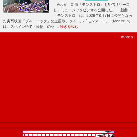
Adoが、新曲「モンストロ」を配信リリース
し、ミュージックビデオを公開した。 新曲
「モンストロ」は、2026年8月7日に公開となっ
た実写映画『ブルーロック』の主題歌。タイトル「モンストロ」（Monstruo）
は、スペイン語で「怪物」の意 …
続きを読む
more »