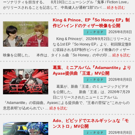
ーソナリティを担当する。 8月19日にニューシングル『鬼事 / Fiction Love』
がリリースされることを記念して、中島健人が通称“1部”のパ …
続きを読む
King & Prince、EP『So Honey EP』制
作ビハインドのティザー映像を公開
2026年8月8日
Ｊ－ＰＯＰ
King & Princeが、2026年9月2日にリリースと
なる1st EP『So Honey EP』より、初回限定盤B
に収録されるEP制作ビハインド映像のティザー
映像を公開した。 本作は、タイトル曲「So Honey」の中の印 …
続きを読む
葛葉、ミニアルバム『Adamantite』より
Ayase提供曲「王道」MV公開
2026年8月8日
Ｊ－ＰＯＰ
葛葉が、新曲「王道」のミュージックビデオ
を公開した。 新曲「王道」は、2026年7月29
日にリリースされたニューミニアルバム
『Adamantite』の収録曲。Ayaseによる提供曲で、“王者の苦悩”と“これからの
意思表明”が込められてい …
続きを読む
Ado、ビビッドでエネルギッシュな「モ
ンストロ」MV公開
2026年8月8日
Ｊ－ＰＯＰ