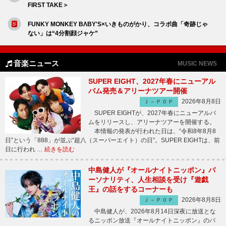
FIRST TAKE＞
FUNKY MONKEY BΛBY'S×いきものがかり、コラボ曲「奇跡じゃ
ない」は“4分割顔ジャケ”
音楽ニュース
MUSIC NEWS
SUPER EIGHT、2027年春にニューアル
バム発売＆アリーナツアー開催
2026年8月8日
Ｊ－ＰＯＰ
SUPER EIGHTが、2027年春にニューアルバ
ムをリリースし、アリーナツアーを開催する。
本情報の発表が行われた日は、“令和8年8月8
日”という「888」が並ぶ“超八（スーパーエイト）の日”。SUPER EIGHTは、前
日に行われ …
続きを読む
中島健人が『オールナイトニッポン』パ
ーソナリティ、人生相談を受け『遊戯
王』の話をするコーナーも
2026年8月8日
Ｊ－ＰＯＰ
中島健人が、2026年8月14日深夜に放送とな
るニッポン放送『オールナイトニッポン』のパ