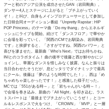
アーと初のアジア公演を成功させたGAN（岩田剛典）。
ダンサー4人とステージに上がると「ブチ上がっていく
ぞ！」と叫び、自身もメインプロデューサーとして参加し
た日韓合同オーディション番組『Unpretty Rapstar : HIP
POP Princess』のテーマ曲「Do my thang」からエネルギ
ッシュにライブを開始。続けて「ダンスフロア」で華やか
に会場を彩っていく。「関西のCMでお馴染み、岩田剛典
です」と挨拶すると、「さすがですね、関西のパワー」と
喜びを滲ませた。最新曲「Who’s Next」ではお待ちかね、
INIとのコラボタイム！ 曲の後半で後藤と西が鮮やかにジ
ョインし、華麗なダンスを惜しみなく披露。なんと振りは
当日合わせたそうだが、息ピッタリでダイナミックで最高
にクール。後藤は「夢のような時間でした！」、西は「め
ちゃめちゃ楽しかったです！」と感激した様子だった。
MCでは「551がある時～」と「岩ちゃんがいる時～！」
で会場を巻き込み、新曲の「All Night」を叩き込む。ラス
トスパートは「最後までブチ上がっていこうぜ！」とコー
ル＆レスポンスで火をつけ、「CROWN」「MVP」と一層