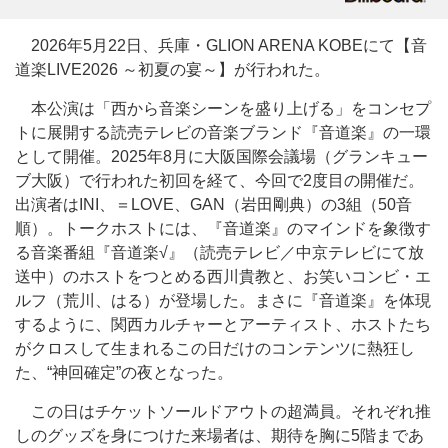
2026年5月22日、兵庫・GLION ARENA KOBEにて【音
道楽LIVE2026 ～初夏の宴～】が行われた。
本公演は「西から音楽シーンを盛り上げる」をコンセプ
トに展開する読売テレビの音楽ブランド『音道楽』の一環
として開催。2025年8月に大阪国際会議場（グランキュー
ブ大阪）で行われた初回を経て、今回で2度目の開催だ。
出演者はINI、＝LOVE、GAN（岩田剛典）の3組（50音
順）。トークホストには、『音道楽』のマインドを象徴す
る音楽番組『音道楽√』（読売テレビ／中京テレビにて放
送中）のホストをつとめる西川貴教と、お笑いコンビ・エ
ルフ（荒川、はる）が登場した。まさに『音道楽』を体現
するように、関西カルチャーとアーティスト、ホストたち
がクロスして生まれるこの日だけのコンテンツに熱狂し
た、“神回確定”の夜となった。
この日はチケットソールドアウトの超満員。それぞれ推
しのグッズを身につけた来場者は、期待を胸に5階まであ