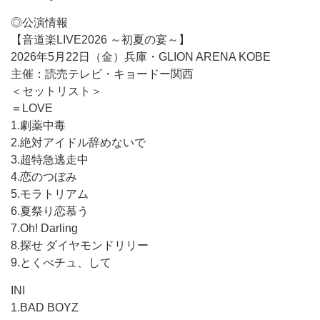
◎公演情報
【音道楽LIVE2026 ～初夏の宴～】
2026年5月22日（金）兵庫・GLION ARENA KOBE
主催：読売テレビ・キョードー関西
＜セットリスト＞
＝LOVE
1.劇薬中毒
2.絶対アイドル辞めないで
3.超特急逃走中
4.恋のつぼみ
5.モラトリアム
6.夏祭り恋慕う
7.Oh! Darling
8.探せ ダイヤモンドリリー
9.とくべチュ、して
INI
1.BAD BOYZ