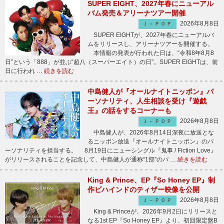
SUPER EIGHT、2027年春にニューアル
バム発売＆アリーナツアー開催
2026年8月8日
Ｊ－ＰＯＰ
SUPER EIGHTが、2027年春にニューアルバ
ムをリリースし、アリーナツアーを開催する。
本情報の発表が行われた日は、“令和8年8月8
日”という「888」が並ぶ“超八（スーパーエイト）の日”。SUPER EIGHTは、前
日に行われ …
続きを読む
中島健人が『オールナイトニッポン』パ
ーソナリティ、人生相談を受け『遊戯
王』の話をするコーナーも
2026年8月8日
Ｊ－ＰＯＰ
中島健人が、2026年8月14日深夜に放送とな
るニッポン放送『オールナイトニッポン』のパ
ーソナリティを担当する。 8月19日にニューシングル『鬼事 / Fiction Love』
がリリースされることを記念して、中島健人が通称“1部”のパ …
続きを読む
King & Prince、EP『So Honey EP』制
作ビハインドのティザー映像を公開
2026年8月8日
Ｊ－ＰＯＰ
King & Princeが、2026年9月2日にリリースと
なる1st EP『So Honey EP』より、初回限定盤B