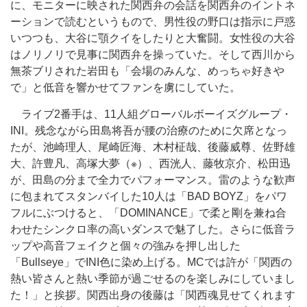
に、モニターに映された関西弁の会話を関西弁のイントネ
ーションで読むというもので、男性役の野口は指示に戸惑
いつつも、大谷に顎クイをしたりと大奮闘。女性役の大谷
はノリノリで見事に関西弁を操っていた。そして西川から
無茶ブリされた岩田も「会場のみんな、めっちゃ好きや
で」と低音を響かせてファンを虜にしていた。
ライブ2番手は、11人組グローバルボーイズグループ・
INI。残念ながら田島将吾が腰の治療のために欠席となっ
たが、池崎理人、尾崎匠海、木村柾哉、後藤威尊、佐野雄
大、許豊凡、高塚大夢（※）、西洸人、藤牧京介、松田迅
が、田島の分まで全力でパフォーマンス。雷のような歓声
に包まれてスタンバイした10人は「BAD BOYZ」をパワ
フルにぶつけると、「DOMINANCE」で柔と剛を兼ね合
わせたシンクロ率の高いダンスで魅了した。さらに低音ラ
ップや高音フェイクと個々の強みを押し出した
「Bullseye」でINI色に染め上げる。MCでは許が「関西の
熱い皆さんと熱い季節が過ごせるのを楽しみにしていまし
た！」と挨拶。関西出身の後藤は「関西魂見せてくれます