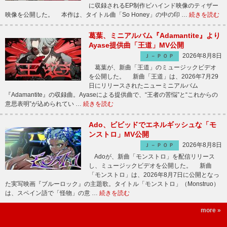
に収録されるEP制作ビハインド映像のティザー
映像を公開した。 本作は、タイトル曲「So Honey」の中の印 …
続きを読む
葛葉、ミニアルバム『Adamantite』より
Ayase提供曲「王道」MV公開
2026年8月8日
Ｊ－ＰＯＰ
葛葉が、新曲「王道」のミュージックビデオ
を公開した。 新曲「王道」は、2026年7月29
日にリリースされたニューミニアルバム
『Adamantite』の収録曲。Ayaseによる提供曲で、“王者の苦悩”と“これからの
意思表明”が込められてい …
続きを読む
Ado、ビビッドでエネルギッシュな「モ
ンストロ」MV公開
2026年8月8日
Ｊ－ＰＯＰ
Adoが、新曲「モンストロ」を配信リリース
し、ミュージックビデオを公開した。 新曲
「モンストロ」は、2026年8月7日に公開となっ
た実写映画『ブルーロック』の主題歌。タイトル「モンストロ」（Monstruo）
は、スペイン語で「怪物」の意 …
続きを読む
more »