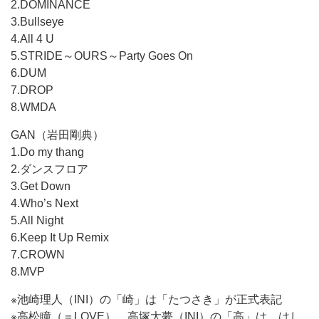
2.DOMINANCE
3.Bullseye
4.All 4 U
5.STRIDE～OURS～Party Goes On
6.DUM
7.DROP
8.WMDA
GAN（岩田剛典）
1.Do my thang
2.ダンスフロア
3.Get Down
4.Who’s Next
5.All Night
6.Keep It Up Remix
7.CROWN
8.MVP
※池崎理人（INI）の「崎」は「たつさき」が正式表記
※高松瞳（＝LOVE）、高塚大夢（INI）の「高」は、はし