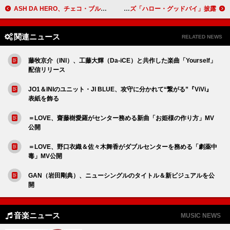
ASH DA HERO、チェコ・ブルノで開催された【Animefest 2026】の公式レポート到着
ポール・マッカートニー、米番組『ザ・レイト・ショー』最終回でザ・ビートルズ「ハロー・グッドバイ」披露
関連ニュース
RELATED NEWS
藤牧京介（INI）、工藤大輝（Da-iCE）と共作した楽曲「Yourself」
配信リリース
JO1＆INIのユニット・JI BLUE、攻守に分かれて“繋がる”『ViVi』
表紙を飾る
＝LOVE、齋藤樹愛羅がセンター務める新曲「お姫様の作り方」MV
公開
＝LOVE、野口衣織＆佐々木舞香がダブルセンターを務める「劇薬中
毒」MV公開
GAN（岩田剛典）、ニューシングルのタイトル＆新ビジュアルを公
開
音楽ニュース
MUSIC NEWS