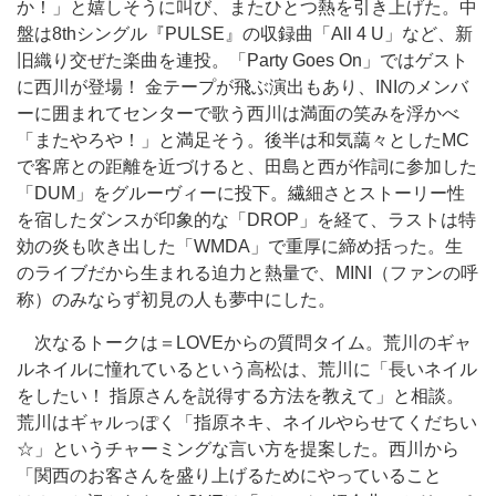
か！」と嬉しそうに叫び、またひとつ熱を引き上げた。中
盤は8thシングル『PULSE』の収録曲「All 4 U」など、新
旧織り交ぜた楽曲を連投。「Party Goes On」ではゲスト
に西川が登場！ 金テープが飛ぶ演出もあり、INIのメンバ
ーに囲まれてセンターで歌う西川は満面の笑みを浮かべ
「またやろや！」と満足そう。後半は和気藹々としたMC
で客席との距離を近づけると、田島と西が作詞に参加した
「DUM」をグルーヴィーに投下。繊細さとストーリー性
を宿したダンスが印象的な「DROP」を経て、ラストは特
効の炎も吹き出した「WMDA」で重厚に締め括った。生
のライブだから生まれる迫力と熱量で、MINI（ファンの呼
称）のみならず初見の人も夢中にした。
次なるトークは＝LOVEからの質問タイム。荒川のギャ
ルネイルに憧れているという高松は、荒川に「長いネイル
をしたい！ 指原さんを説得する方法を教えて」と相談。
荒川はギャルっぽく「指原ネキ、ネイルやらせてくだちい
☆」というチャーミングな言い方を提案した。西川から
「関西のお客さんを盛り上げるためにやっていること