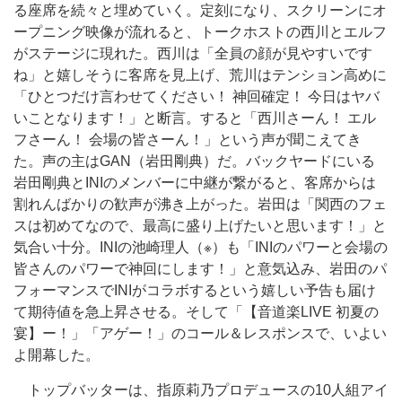
る座席を続々と埋めていく。定刻になり、スクリーンにオ
ープニング映像が流れると、トークホストの西川とエルフ
がステージに現れた。西川は「全員の顔が見やすいです
ね」と嬉しそうに客席を見上げ、荒川はテンション高めに
「ひとつだけ言わせてください！ 神回確定！ 今日はヤバ
いことなります！」と断言。すると「西川さーん！ エル
フさーん！ 会場の皆さーん！」という声が聞こえてき
た。声の主はGAN（岩田剛典）だ。バックヤードにいる
岩田剛典とINIのメンバーに中継が繋がると、客席からは
割れんばかりの歓声が沸き上がった。岩田は「関西のフェ
スは初めてなので、最高に盛り上げたいと思います！」と
気合い十分。INIの池崎理人（※）も「INIのパワーと会場の
皆さんのパワーで神回にします！」と意気込み、岩田のパ
フォーマンスでINIがコラボするという嬉しい予告も届け
て期待値を急上昇させる。そして「【音道楽LIVE 初夏の
宴】ー！」「アゲー！」のコール＆レスポンスで、いよい
よ開幕した。
トップバッターは、指原莉乃プロデュースの10人組アイ