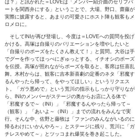
は？」と訊かれた＝LOVEは「メンバー紹介曲のセリフパ
ートを関西弁にする」ということで、大場、野口、齋藤が
実際に披露すると、あまりの可愛さにホスト陣も観客もメ
ロメロに。
そしてINIが再び登場し、今度は＝LOVEへの質問を投げ
かける。高塚は自撮りのバリエーションを増やしたいと
「自撮りのポーズをたくさん教えて！」と質問。大谷は手
でグーを作ってほっぺにぎゅっとする、イチオシのポーズ
を伝授。高塚が照れながらポーズを取ると、客席は狂喜乱
舞。木村からは、観客に吉本新喜劇の定番のネタ「邪魔す
るんやったら帰って、をやってほしい」というリクエス
ト。「ガラ悪めで」という荒川の指示もしっかり守りなが
ら、INIのメンバーがステージの奥からお店に入る体で
「邪魔するで～（INI）」「邪魔するんやったら帰って～
（観客）」「あいよ～（INI）」までの流れをみんなで実
行。そんな中、佐野と藤牧は「ファンのみんながいるのに
帰るわけにいかんやろ～」とステージに残り、荒川に「ガ
チレスやめて～」とツッコまれ爆笑を巻き起こした。