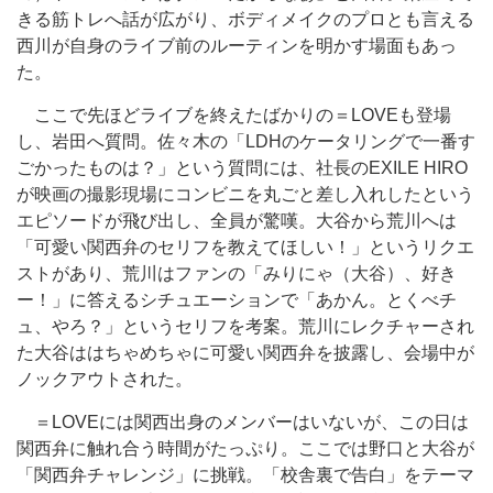
きる筋トレへ話が広がり、ボディメイクのプロとも言える
西川が自身のライブ前のルーティンを明かす場面もあっ
た。
ここで先ほどライブを終えたばかりの＝LOVEも登場
し、岩田へ質問。佐々木の「LDHのケータリングで一番す
ごかったものは？」という質問には、社長のEXILE HIRO
が映画の撮影現場にコンビニを丸ごと差し入れしたという
エピソードが飛び出し、全員が驚嘆。大谷から荒川へは
「可愛い関西弁のセリフを教えてほしい！」というリクエ
ストがあり、荒川はファンの「みりにゃ（大谷）、好き
ー！」に答えるシチュエーションで「あかん。とくべチ
ュ、やろ？」というセリフを考案。荒川にレクチャーされ
た大谷ははちゃめちゃに可愛い関西弁を披露し、会場中が
ノックアウトされた。
＝LOVEには関西出身のメンバーはいないが、この日は
関西弁に触れ合う時間がたっぷり。ここでは野口と大谷が
「関西弁チャレンジ」に挑戦。「校舎裏で告白」をテーマ