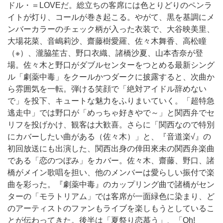
ドル・＝LOVEだ。総立ちの客席には色とりどりのペンラ
イトが灯り、コールが巻き起こる。やがて、黒を基調にメ
ンバーカラーのチェック柄が入った衣装で、大谷映美里、
大場花菜、音嶋莉沙、齋藤樹愛羅、佐々木舞香、高松瞳
（※）、瀧脇笙古、野口衣織、諸橋沙夏、山本杏奈が登
場。佐々木と野口がダブルセンターをつとめる最新シング
ル「劇薬中毒」をクールかつダークに披露すると、次曲か
ら雰囲気を一転。弾ける笑顔で「絶対アイドル辞めない
で」を投下、キュートな魅力をふりまいていく。「超特急
逃走中」では野口が「めっちゃ好きやで～」と関西弁でセ
リフを投げかけ、観客は大歓喜。さらに「関西なので特別
にカバーしたい曲がある（佐々木）」と、『音道楽√』の
初回放送にも出演した、関西出身の倖田來未の関西弁楽曲
である「恋のつぼみ」をカバー。佐々木、齋藤、野口、諸
橋がメイン歌唱を担い、他のメンバーは愛らしい振付で楽
曲を彩った。『劇薬中毒』のカップリング曲で諸橋がセン
ターの「モラトリアム」では客席が一面緑色に染まり、ど
のアーティストのファンもライブを楽しもうとしているこ
とが伝わってきた。後半は「夏祭り恋慕う」、「Oh!