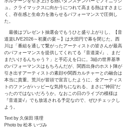
ボルテージを引き上げる熱いダンスナンバーでフィニッシ
ュ。クライマックスに向かうにつれて高まる熱はすさまじ
く、存在感と生命力を激らせるパフォーマンスで圧倒し
た。
最後はプレゼント抽選会でもうひと盛り上がりし、【音
道楽LIVE2026～初夏の宴～】は大団円で幕を閉じた。西
川は「番組を通して繋がったアーティストの皆さんが最高
のパフォーマンスを提供してくれてる『音道楽√』、まだ
まだいけるんちゃう？」と手応えを口に。3組の世界基準
のパフォーマンスはもちろんだが、関西出身のホスト陣が
引き出すアーティストの素顔や関西カルチャーとの融合は
本当に貴重。荒川が冒頭で宣言したように、全アーティス
トのファンがハッピーな気持ちになれる、まさに“神回”だ
ったのではないだろうか。なおこの日のライブの模様は
『音道楽√』でも放送される予定なので、ぜひチェックし
よう。
Text by 久保田 瑛理
Photo by
松本 いづみ