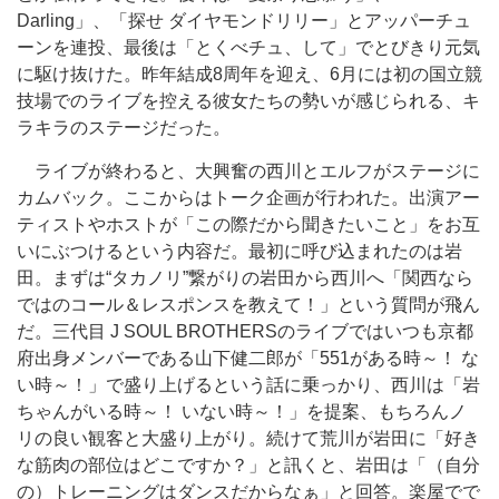
Darling」、「探せ ダイヤモンドリリー」とアッパーチュ
ーンを連投、最後は「とくべチュ、して」でとびきり元気
に駆け抜けた。昨年結成8周年を迎え、6月には初の国立競
技場でのライブを控える彼女たちの勢いが感じられる、キ
ラキラのステージだった。
ライブが終わると、大興奮の西川とエルフがステージに
カムバック。ここからはトーク企画が行われた。出演アー
ティストやホストが「この際だから聞きたいこと」をお互
いにぶつけるという内容だ。最初に呼び込まれたのは岩
田。まずは“タカノリ”繋がりの岩田から西川へ「関西なら
ではのコール＆レスポンスを教えて！」という質問が飛ん
だ。三代目 J SOUL BROTHERSのライブではいつも京都
府出身メンバーである山下健二郎が「551がある時～！ な
い時～！」で盛り上げるという話に乗っかり、西川は「岩
ちゃんがいる時～！ いない時～！」を提案、もちろんノ
リの良い観客と大盛り上がり。続けて荒川が岩田に「好き
な筋肉の部位はどこですか？」と訊くと、岩田は「（自分
の）トレーニングはダンスだからなぁ」と回答。楽屋でで