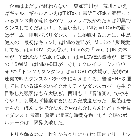
企画はまだまだ終わらない！ 突如荒川が「荒川といえ
ばギャル、ギャルといえばTikTok！ 最近TikTokで流行って
いるダンス曲が流れるので、カメラに抜かれた人は即興で
ダンスしてください！」と言い出し、INIと＝LOVEの面々
はゲーム「即興バズリダンス！」に挑戦することに。中島
健人の「最初はキュン!」はINIの佐野が、M!LKの「爆裂愛
してる」は＝LOVEの大谷が、bbno$の「two」はINIの木
村が、YENAの「Catch Catch」は＝LOVEの齋藤が、BTS
の「SWIM」はINIの松田が、そしてクレイジーウォウウ
ォ!!の「トンツカタンタン」は＝LOVEの大場が、怒涛の6
連発で即興ダンスをバチバチにキメまくる。普段SNSを通
して見ている彼らのハイクオリティなダンスカバーを生で
目撃した観客はもう大騒ぎ。西川も「『音道楽√』でやろ
うや！」と思わず提案するほどの完成度だった。最後はモ
ナキの「ほんまやで☆なんでやねん☆しらんけど」を全員
でダンス！ 最高に贅沢で濃厚な時間を過ごした会場のボ
ルテージは、限界突破した。
トリを飾るのは、昨年から今年にかけて国内アリーナツ