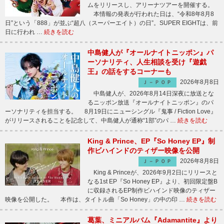
ムをリリースし、アリーナツアーを開催する。
本情報の発表が行われた日は、“令和8年8月8
日”という「888」が並ぶ“超八（スーパーエイト）の日”。SUPER EIGHTは、前
日に行われ …
続きを読む
中島健人が『オールナイトニッポン』パ
ーソナリティ、人生相談を受け『遊戯
王』の話をするコーナーも
2026年8月8日
Ｊ－ＰＯＰ
中島健人が、2026年8月14日深夜に放送とな
るニッポン放送『オールナイトニッポン』のパ
ーソナリティを担当する。 8月19日にニューシングル『鬼事 / Fiction Love』
がリリースされることを記念して、中島健人が通称“1部”のパ …
続きを読む
King & Prince、EP『So Honey EP』制
作ビハインドのティザー映像を公開
2026年8月8日
Ｊ－ＰＯＰ
King & Princeが、2026年9月2日にリリースと
なる1st EP『So Honey EP』より、初回限定盤B
に収録されるEP制作ビハインド映像のティザー
映像を公開した。 本作は、タイトル曲「So Honey」の中の印 …
続きを読む
葛葉、ミニアルバム『Adamantite』より