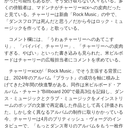
かった可能性もあるが、そう受け取らない人々もいる。多
くの傍観者は、マドンナがチャーリーxcxへの皮肉だった
と見ている。チャーリーは新曲「Rock Music」の中で、
「ダンスフロアは死んだと思う／だから今はロック・ミュ
ージックを作ってる」と歌っている。
コメント欄には、「うわぁチャーリーへのあてこす
り」、「バイバイ、チャーリー」、「チャーリーへの皮肉
すぎる、やばい」といった書き込みも見られた。米ビルボ
ードはチャーリーの広報担当者にコメントを求めている。
チャーリーxcxが「Rock Music」でそう主張する背景に
は、2024年のアルバム『ブラット』の成功を軸に積み上
げてきた2年間の快進撃がある。同作は米ビルボード・ア
ルバム・チャート“Billboard 200”で最高3位を記録し、ダン
ス・ミュージックとクラブ・ミュージックをメインストリ
ームのポップの文脈で再定義した作品として高く評価され
た。しかし全く異なるアルバムの制作に取りかかっている
今、チャーリーは4月のブリティッシュ・ヴォーグのイン
タビューで、「もっとダンス寄りのアルバムをもう一枚作