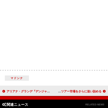
マドンナ
アリアナ・グランデ『デンジャラス・ウーマン』10周年ALリリース、未配信曲「Knew Better Part Two」収録
燃料費高騰がいかに厳しいツアー市場をさらに追い詰める
関連ニュース
RELATED NEWS