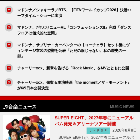
マドンナ／シャキーラ／BTS、【FIFAワールドカップ2026】決勝ハ
ーフタイム・ショーに出演
マドンナ、7年ぶりニューAL『コンフェッションズII』完成「ダンス
フロアは儀式的な空間」
マドンナ、サブリナ・カーペンターの【コーチェラ】セット後にヴ
ィンテージ衣装の盗難を公表「ただの服じゃない、私の歴史の一
部」
チャーリーxcx、新章を告げる「Rock Music」をMVとともに公開
チャーリーxcx、発案＆主演映画『the moment／ザ・モーメント』
が6/5日本公開決定
音楽ニュース
MUSIC NEWS
SUPER EIGHT、2027年春にニューアル
バム発売＆アリーナツアー開催
2026年8月8日
Ｊ－ＰＯＰ
SUPER EIGHTが、2027年春にニューアルバ