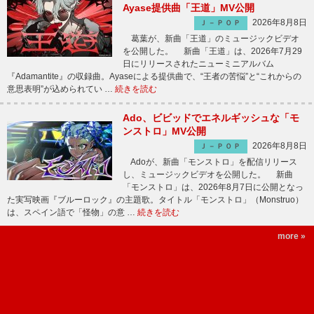
Ayase提供曲「王道」MV公開
2026年8月8日
Ｊ－ＰＯＰ
葛葉が、新曲「王道」のミュージックビデオ
を公開した。 新曲「王道」は、2026年7月29
日にリリースされたニューミニアルバム
『Adamantite』の収録曲。Ayaseによる提供曲で、“王者の苦悩”と“これからの
意思表明”が込められてい …
続きを読む
Ado、ビビッドでエネルギッシュな「モ
ンストロ」MV公開
2026年8月8日
Ｊ－ＰＯＰ
Adoが、新曲「モンストロ」を配信リリース
し、ミュージックビデオを公開した。 新曲
「モンストロ」は、2026年8月7日に公開となっ
た実写映画『ブルーロック』の主題歌。タイトル「モンストロ」（Monstruo）
は、スペイン語で「怪物」の意 …
続きを読む
more »