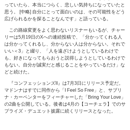
っていたら、本当につらく、悲しい気持ちになっていたと
思う。 [中略] 自分にとって面白いのは、その可能性をどう
広げられるかを探ることなんです」と語っている。
この路線変更をよく思わないリスナーもいるが、チャー
リーは5月19日のXへの連続投稿で、「分かってくれる人
は分かってくれるし、分からない人は分からない。それで
いい＜3」と綴り、「人を遠ざけようとしているわけで
も、好きになってもらおうと説得しようとしているわけで
もない。自分が誠実だと感じることをやっているだけ」な
どと続けた。
『コンフェッションズII』は7月3日にリリース予定だ。
マドンナはすでに同作から「I Feel So Free」と、サブリ
ナ・カーペンターをフィーチャーした「Bring Your Love」
の2曲を公開している。後者は4月の【コーチェラ】でのサ
プライズ・デュエット披露に続くリリースとなった。