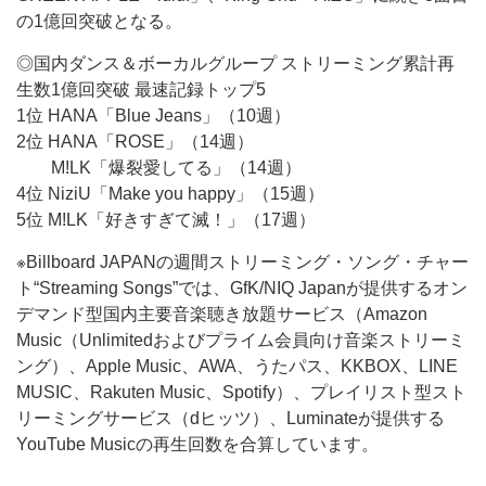
の1億回突破となる。
◎国内ダンス＆ボーカルグループ ストリーミング累計再
生数1億回突破 最速記録トップ5
1位 HANA「Blue Jeans」（10週）
2位 HANA「ROSE」（14週）
M!LK「爆裂愛してる」（14週）
4位 NiziU「Make you happy」（15週）
5位 M!LK「好きすぎて滅！」（17週）
※Billboard JAPANの週間ストリーミング・ソング・チャー
ト“Streaming Songs”では、GfK/NIQ Japanが提供するオン
デマンド型国内主要音楽聴き放題サービス（Amazon
Music（Unlimitedおよびプライム会員向け音楽ストリーミ
ング）、Apple Music、AWA、うたパス、KKBOX、LINE
MUSIC、Rakuten Music、Spotify）、プレイリスト型スト
リーミングサービス（dヒッツ）、Luminateが提供する
YouTube Musicの再生回数を合算しています。