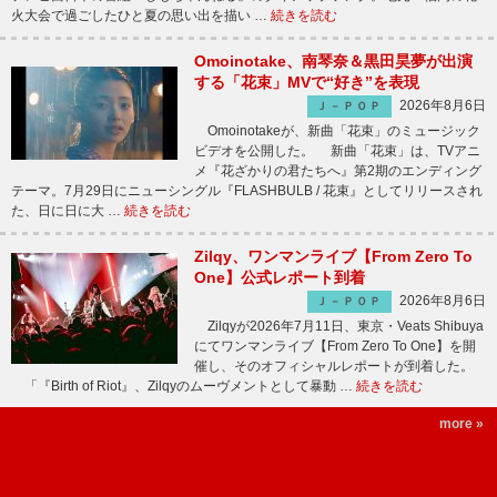
火大会で過ごしたひと夏の思い出を描い …
続きを読む
Omoinotake、南琴奈＆黒田昊夢が出演
する「花束」MVで“好き”を表現
2026年8月6日
Ｊ－ＰＯＰ
Omoinotakeが、新曲「花束」のミュージック
ビデオを公開した。 新曲「花束」は、TVアニ
メ『花ざかりの君たちへ』第2期のエンディング
テーマ。7月29日にニューシングル『FLASHBULB / 花束』としてリリースされ
た、日に日に大 …
続きを読む
Zilqy、ワンマンライブ【From Zero To
One】公式レポート到着
2026年8月6日
Ｊ－ＰＯＰ
Zilqyが2026年7月11日、東京・Veats Shibuya
にてワンマンライブ【From Zero To One】を開
催し、そのオフィシャルレポートが到着した。
「『Birth of Riot』、Zilqyのムーヴメントとして暴動 …
続きを読む
more »