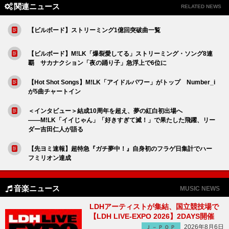
関連ニュース
RELATED NEWS
【ビルボード】ストリーミング1億回突破曲一覧
【ビルボード】M!LK「爆裂愛してる」ストリーミング・ソング8連
覇 サカナクション「夜の踊り子」急浮上で6位に
【Hot Shot Songs】M!LK「アイドルパワー」がトップ Number_i
が5曲チャートイン
＜インタビュー＞結成10周年を超え、夢の紅白初出場へ
――M!LK「イイじゃん」「好きすぎて滅！」で果たした飛躍、リー
ダー吉田仁人が語る
【先ヨミ速報】超特急『ガチ夢中！』自身初のフラゲ日集計でハー
フミリオン達成
音楽ニュース
MUSIC NEWS
LDHアーティストが集結、国立競技場で
【LDH LIVE-EXPO 2026】2DAYS開催
2026年8月6日
Ｊ－ＰＯＰ