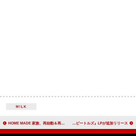
M!LK
HOME MADE 家族、再始動＆再デビューを発表
ザ・ビートルズ、来日60周年記念企画として『ウィズ・ザﾞ･ビートルズ』LPが追加リリース