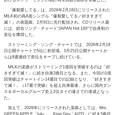
「爆裂愛してる」は、2026年2月18日にリリースされた
M!LK初の両A面シングル『爆裂愛してる／好きすぎて
滅！』の表題曲。2月9日に先行配信され、CDリリース週
には、総合ソング・チャート“JAPAN Hot 100”で自身初の
首位を獲得した。
ストリーミング・ソング・チャートでは、2026年2月18
日公開チャートで5位に初登場。3月25日公開チャートか
らは8週連続で首位をキープし続けている。
M!LKの楽曲がストリーミング1億回を突破するのは「好
きすぎて滅！」に続き自身2曲目となる。また、今回の1億
回突破はチャートイン14週目での記録となり、「好きすぎ
て滅！」（17週で突破）を超え自身最速、さらに国内ダン
ス＆ボーカルグループ史上2位タイの速さでの達成となっ
た。
加えて、2026年にリリースされた楽曲としては、Mrs.
GREEN APPLE「lulu.」、King Gnu「AIZO」に続き3曲目