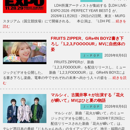
LDH所属アーティストが集結する【LDH LIVE-
EXPO 2026 -PERFECT YEAR BEST-】が、
2026年11月28日・29日の2日間、東京・MUFG
スタジアム（国立競技場）にて開催される。 本公演は、「LDH PE …
続きを
読む
FRUITS ZIPPER、GRe4N BOYZ書き下
ろし「1,2,3,FOOOOUR」MVに自然体の
姿
2026年8月6日
Ｊ－ＰＯＰ
FRUITS ZIPPERが、新曲
「1,2,3,FOOOOUR」を配信リリースし、ミュー
ジックビデオを公開した。 新曲「1,2,3,FOOOOUR」は、GRe4N BOYZによ
る書き下ろし楽曲。電車の中でそれぞれの未来へ向かう人々の姿を …
続きを読
む
マルシィ、古園井寧々が出演する「花火
が瞬いて」MVはひと夏の物語
2026年8月6日
Ｊ－ＰＯＰ
マルシィが、新曲「花火が瞬いて」のミュー
ジックビデオを公開した。 2026年7月29日に
配信リリースされた新曲「花火が瞬いて」は、
テレビ西日本の番組『じもちゃんねる』のタイアップソング。地元・福岡の花