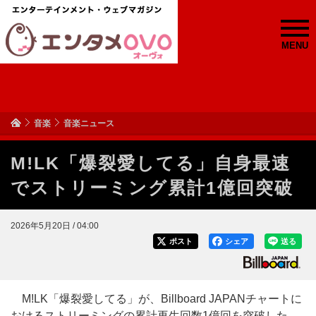
MENU
音楽
音楽ニュース
M!LK「爆裂愛してる」自身最速
でストリーミング累計1億回突破
2026年5月20日 / 04:00
ポスト
シェア
送る
M!LK「爆裂愛してる」が、Billboard JAPANチャートに
おけるストリーミングの累計再生回数1億回を突破した。